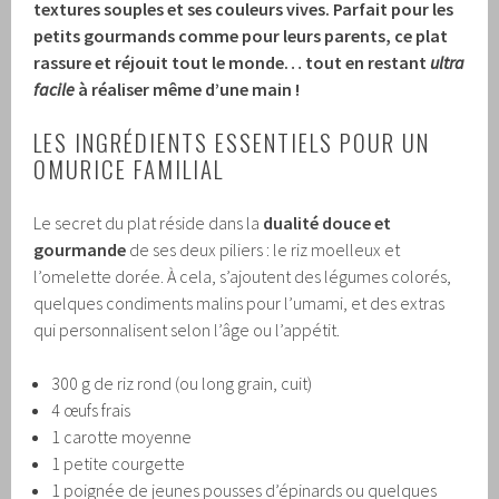
textures souples et ses couleurs vives. Parfait pour les
petits gourmands comme pour leurs parents, ce plat
rassure et réjouit tout le monde… tout en restant
ultra
facile
à réaliser même d’une main !
LES INGRÉDIENTS ESSENTIELS POUR UN
OMURICE FAMILIAL
Le secret du plat réside dans la
dualité douce et
gourmande
de ses deux piliers : le riz moelleux et
l’omelette dorée. À cela, s’ajoutent des légumes colorés,
quelques condiments malins pour l’umami, et des extras
qui personnalisent selon l’âge ou l’appétit.
300 g de riz rond (ou long grain, cuit)
4 œufs frais
1 carotte moyenne
1 petite courgette
1 poignée de jeunes pousses d’épinards ou quelques