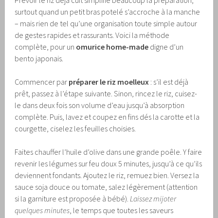
Prévoir le riz déjà cuit simplifie beaucoup la préparation,
surtout quand un petit bras potelé s’accroche à la manche
– mais rien de tel qu’une organisation toute simple autour
de gestes rapides et rassurants. Voici la méthode
complète, pour un
omurice home-made
digne d’un
bento japonais.
Commencer par
préparer le riz moelleux
: s’il est déjà
prêt, passez à l’étape suivante. Sinon, rincez le riz, cuisez-
le dans deux fois son volume d’eau jusqu’à absorption
complète. Puis, lavez et coupez en fins dés la carotte et la
courgette, ciselez les feuilles choisies.
Faites chauffer l’huile d’olive dans une grande poêle. Y faire
revenir les légumes sur feu doux 5 minutes, jusqu’à ce qu’ils
deviennent fondants. Ajoutez le riz, remuez bien. Versez la
sauce soja douce ou tomate, salez légèrement (attention
si la garniture est proposée à bébé).
Laissez mijoter
quelques minutes
, le temps que toutes les saveurs