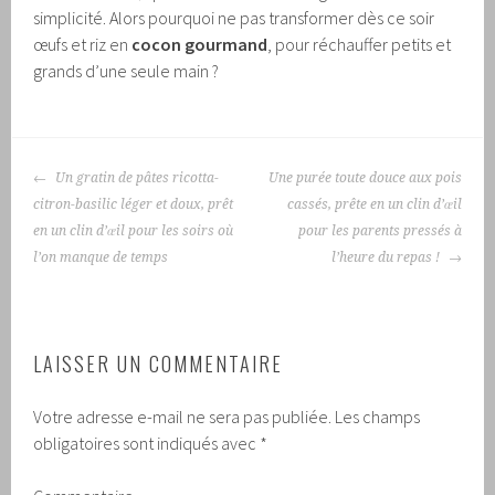
simplicité. Alors pourquoi ne pas transformer dès ce soir
œufs et riz en
cocon gourmand
, pour réchauffer petits et
grands d’une seule main ?
NAVIGATION
Un gratin de pâtes ricotta-
Une purée toute douce aux pois
DES
citron-basilic léger et doux, prêt
cassés, prête en un clin d’œil
ARTICLES
en un clin d’œil pour les soirs où
pour les parents pressés à
l’on manque de temps
l’heure du repas !
LAISSER UN COMMENTAIRE
Votre adresse e-mail ne sera pas publiée.
Les champs
obligatoires sont indiqués avec
*