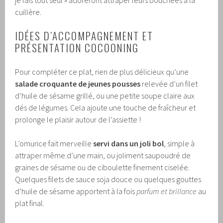
je fais tout seul » adoreront attraper leurs bouchées à la
cuillère.
IDÉES D’ACCOMPAGNEMENT ET
PRÉSENTATION COCOONING
Pour compléter ce plat, rien de plus délicieux qu’une
salade croquante de jeunes pousses
relevée d’un filet
d’huile de sésame grillé, ou une petite soupe claire aux
dés de légumes. Cela ajoute une touche de fraîcheur et
prolonge le plaisir autour de l’assiette !
L’omurice fait merveille
servi dans un joli bol
, simple à
attraper même d’une main, ou joliment saupoudré de
graines de sésame ou de ciboulette finement ciselée.
Quelques filets de sauce soja douce ou quelques gouttes
d’huile de sésame apportent à la fois
parfum et brillance
au
plat final.