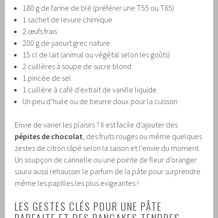
180 g de farine de blé (préférer une T55 ou T65)
1 sachet de levure chimique
2 œufs frais
200 g de yaourt grec nature
15 cl de lait (animal ou végétal selon les goûts)
2 cuillères à soupe de sucre blond
1 pincée de sel
1 cuillère à café d’extrait de vanille liquide
Un peu d’huile ou de beurre doux pour la cuisson
Envie de varier les plaisirs ? Il est facile d’ajouter des
pépites de chocolat
, des fruits rouges ou même quelques
zestes de citron râpé selon la saison et l’envie du moment.
Un soupçon de cannelle ou une pointe de fleur d’oranger
saura aussi rehausser le parfum de la pâte pour surprendre
même les papilles les plus exigeantes !
LES GESTES CLÉS POUR UNE PÂTE
PARFAITE ET DES PANCAKES TENDRES