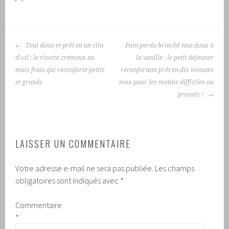
NAVIGATION
Tout doux et prêt en un clin
Pain perdu brioché tout doux à
DES
d’œil : le risotto crémeux au
la vanille : le petit-déjeuner
ARTICLES
maïs frais qui réconforte petits
réconfortant prêt en dix minutes
et grands
max pour les matins difficiles ou
pressés !
LAISSER UN COMMENTAIRE
Votre adresse e-mail ne sera pas publiée.
Les champs
obligatoires sont indiqués avec
*
Commentaire
*