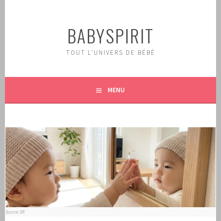
Aller
au
BABYSPIRIT
contenu
principal
TOUT L'UNIVERS DE BÉBÉ
MENU
Source: DR