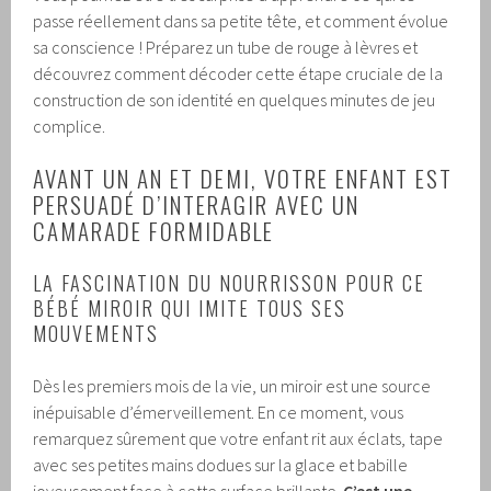
passe réellement dans sa petite tête, et comment évolue
sa conscience ! Préparez un tube de rouge à lèvres et
découvrez comment décoder cette étape cruciale de la
construction de son identité en quelques minutes de jeu
complice.
AVANT UN AN ET DEMI, VOTRE ENFANT EST
PERSUADÉ D’INTERAGIR AVEC UN
CAMARADE FORMIDABLE
LA FASCINATION DU NOURRISSON POUR CE
BÉBÉ MIROIR QUI IMITE TOUS SES
MOUVEMENTS
Dès les premiers mois de la vie, un miroir est une source
inépuisable d’émerveillement. En ce moment, vous
remarquez sûrement que votre enfant rit aux éclats, tape
avec ses petites mains dodues sur la glace et babille
joyeusement face à cette surface brillante.
C’est une