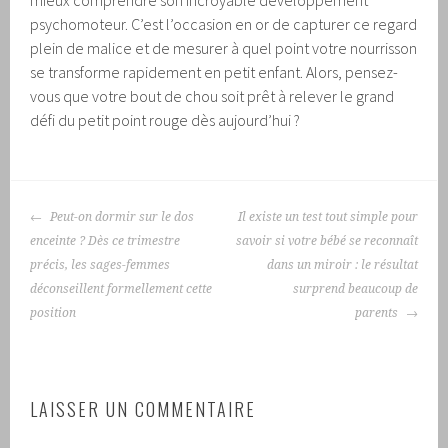
psychomoteur. C’est l’occasion en or de capturer ce regard
plein de malice et de mesurer à quel point votre nourrisson
se transforme rapidement en petit enfant. Alors, pensez-
vous que votre bout de chou soit prêt à relever le grand
défi du petit point rouge dès aujourd’hui ?
NAVIGATION
Peut-on dormir sur le dos
Il existe un test tout simple pour
DES
enceinte ? Dès ce trimestre
savoir si votre bébé se reconnaît
ARTICLES
précis, les sages-femmes
dans un miroir : le résultat
déconseillent formellement cette
surprend beaucoup de
position
parents
LAISSER UN COMMENTAIRE