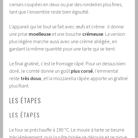
cerises coupées en deux ou par des rondelles plus fines,
tant que l’ensemble reste bien égoutté.
L’appareil qui lie tout se fait avec œufs et crème : il donne
une prise
moelleuse
et une bouche
crémeuse
. La version
plus légère marche aussi avec une crème allégée, en
gardant la même quantité pour une tarte qui se tient.
Le final gratiné, c’est le fromage râpé. Pour un dessus bien
doré, le comté donne un goût
plus corsé
, l’emmental
reste
très doux
, et la mozzarella râpée apporte un gratiné
plus filant.
LES ÉTAPES
LES ÉTAPES
Le four se préchauffe à 190 °C. Le moule à tarte se beurre
très légèrement, puis la pâte brisée se déroule et se pique