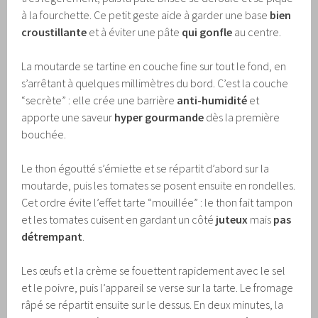
à la fourchette. Ce petit geste aide à garder une base
bien
croustillante
et à éviter une pâte
qui gonfle
au centre.
La moutarde se tartine en couche fine sur tout le fond, en
s’arrêtant à quelques millimètres du bord. C’est la couche
“secrète” : elle crée une barrière
anti-humidité
et
apporte une saveur
hyper gourmande
dès la première
bouchée.
Le thon égoutté s’émiette et se répartit d’abord sur la
moutarde, puis les tomates se posent ensuite en rondelles.
Cet ordre évite l’effet tarte “mouillée” : le thon fait tampon
et les tomates cuisent en gardant un côté
juteux
mais
pas
détrempant
.
Les œufs et la crème se fouettent rapidement avec le sel
et le poivre, puis l’appareil se verse sur la tarte. Le fromage
râpé se répartit ensuite sur le dessus. En deux minutes, la