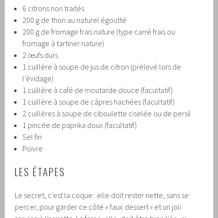
6 citrons non traités
200 g de thon au naturel égoutté
200 g de fromage frais nature (type carré frais ou
fromage à tartiner nature)
2 œufs durs
1 cuillère à soupe de jus de citron (prélevé lors de
l’évidage)
1 cuillère à café de moutarde douce (facultatif)
1 cuillère à soupe de câpres hachées (facultatif)
2 cuillères à soupe de ciboulette ciselée ou de persil
1 pincée de paprika doux (facultatif)
Sel fin
Poivre
LES ÉTAPES
Le secret, c’est la coque : elle doit rester nette, sans se
percer, pour garder ce côté « faux dessert » et un joli