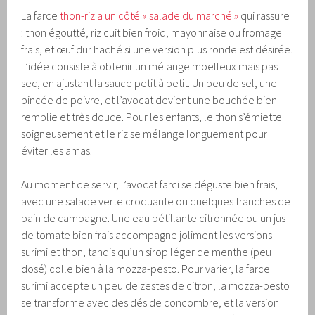
La farce
thon-riz a un côté « salade du marché »
qui rassure
: thon égoutté, riz cuit bien froid, mayonnaise ou fromage
frais, et œuf dur haché si une version plus ronde est désirée.
L’idée consiste à obtenir un mélange moelleux mais pas
sec, en ajustant la sauce petit à petit. Un peu de sel, une
pincée de poivre, et l’avocat devient une bouchée bien
remplie et très douce. Pour les enfants, le thon s’émiette
soigneusement et le riz se mélange longuement pour
éviter les amas.
Au moment de servir, l’avocat farci se déguste bien frais,
avec une salade verte croquante ou quelques tranches de
pain de campagne. Une eau pétillante citronnée ou un jus
de tomate bien frais accompagne joliment les versions
surimi et thon, tandis qu’un sirop léger de menthe (peu
dosé) colle bien à la mozza-pesto. Pour varier, la farce
surimi accepte un peu de zestes de citron, la mozza-pesto
se transforme avec des dés de concombre, et la version