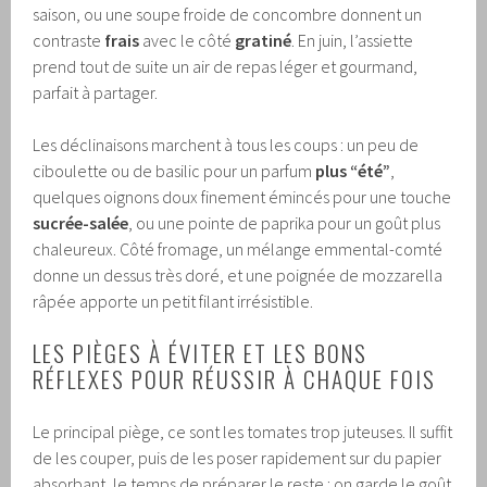
saison, ou une soupe froide de concombre donnent un
contraste
frais
avec le côté
gratiné
. En juin, l’assiette
prend tout de suite un air de repas léger et gourmand,
parfait à partager.
Les déclinaisons marchent à tous les coups : un peu de
ciboulette ou de basilic pour un parfum
plus “été”
,
quelques oignons doux finement émincés pour une touche
sucrée-salée
, ou une pointe de paprika pour un goût plus
chaleureux. Côté fromage, un mélange emmental-comté
donne un dessus très doré, et une poignée de mozzarella
râpée apporte un petit filant irrésistible.
LES PIÈGES À ÉVITER ET LES BONS
RÉFLEXES POUR RÉUSSIR À CHAQUE FOIS
Le principal piège, ce sont les tomates trop juteuses. Il suffit
de les couper, puis de les poser rapidement sur du papier
absorbant, le temps de préparer le reste : on garde le goût