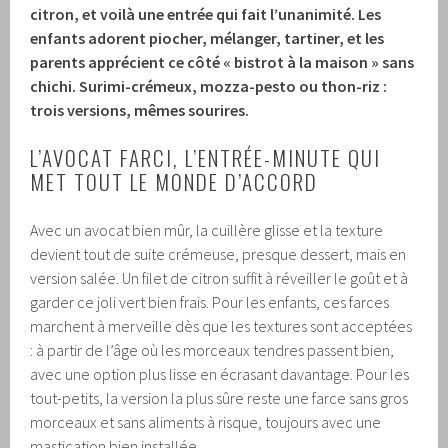
citron, et voilà une entrée qui fait l’unanimité. Les
enfants adorent piocher, mélanger, tartiner, et les
parents apprécient ce côté « bistrot à la maison » sans
chichi. Surimi-crémeux, mozza-pesto ou thon-riz :
trois versions, mêmes sourires.
L’AVOCAT FARCI, L’ENTRÉE-MINUTE QUI
MET TOUT LE MONDE D’ACCORD
Avec un avocat bien mûr, la cuillère glisse et la texture
devient tout de suite crémeuse, presque dessert, mais en
version salée. Un filet de citron suffit à réveiller le goût et à
garder ce joli vert bien frais. Pour les enfants, ces farces
marchent à merveille dès que les textures sont acceptées
: à partir de l’âge où les morceaux tendres passent bien,
avec une option plus lisse en écrasant davantage. Pour les
tout-petits, la version la plus sûre reste une farce sans gros
morceaux et sans aliments à risque, toujours avec une
mastication bien installée.