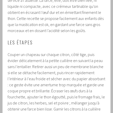
service à l’assiette. La farce, elle, doit être bien liée, ni
liquide ni compacte, avec ce crémeux tartinable qu’on
obtient en écrasant l’œuf dur et en émiettant finement le
thon. Cette recette se propose facilement aux enfants dès
que la mastication est ok, en gardant une farce sans gros
morceaux et en dosant l’acidité selon les goûts.
LES ÉTAPES
Couper un chapeau sur chaque citron, côté tige, puis
évider délicatement à la petite cuillère en suivant la peau
sans l’entailler. Retirer aussi un peu de membrane blanche
si elle se détache facilement, puis rincer rapidement
l’intérieur à l’eau froide et sécher avec du papier absorbant
: ce geste évite une amertume trop marquée et garde une
coque propre et brillante. Écraser les œufs durs à la
fourchette, ajouter le thon égoutté, puis le fromage frais, le
jus de citron, les herbes, sel et poivre ; mélanger jusqu’à
obtenir une farce bien lisse. Garnir les citrons à la cuillère