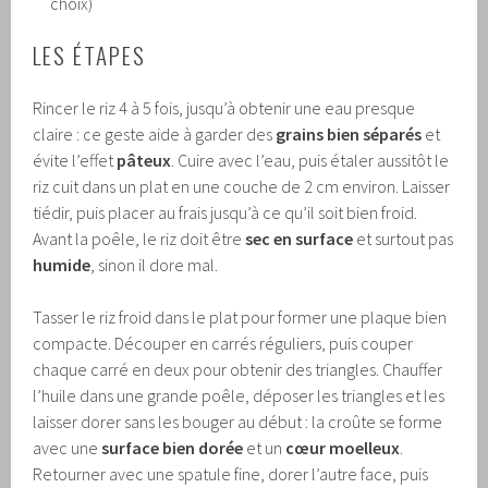
choix)
LES ÉTAPES
Rincer le riz 4 à 5 fois, jusqu’à obtenir une eau presque
claire : ce geste aide à garder des
grains bien séparés
et
évite l’effet
pâteux
. Cuire avec l’eau, puis étaler aussitôt le
riz cuit dans un plat en une couche de 2 cm environ. Laisser
tiédir, puis placer au frais jusqu’à ce qu’il soit bien froid.
Avant la poêle, le riz doit être
sec en surface
et surtout pas
humide
, sinon il dore mal.
Tasser le riz froid dans le plat pour former une plaque bien
compacte. Découper en carrés réguliers, puis couper
chaque carré en deux pour obtenir des triangles. Chauffer
l’huile dans une grande poêle, déposer les triangles et les
laisser dorer sans les bouger au début : la croûte se forme
avec une
surface bien dorée
et un
cœur moelleux
.
Retourner avec une spatule fine, dorer l’autre face, puis