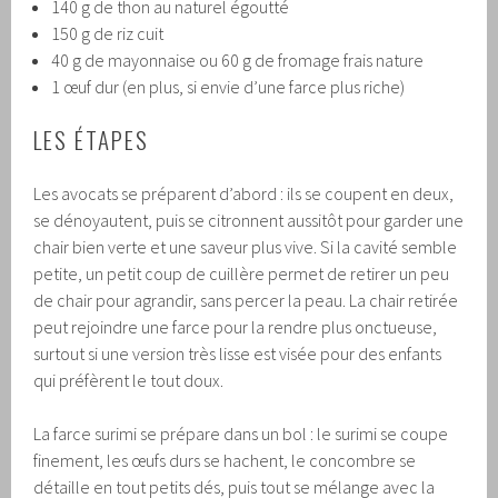
140 g de thon au naturel égoutté
150 g de riz cuit
40 g de mayonnaise ou 60 g de fromage frais nature
1 œuf dur (en plus, si envie d’une farce plus riche)
LES ÉTAPES
Les avocats se préparent d’abord : ils se coupent en deux,
se dénoyautent, puis se citronnent aussitôt pour garder une
chair bien verte et une saveur plus vive. Si la cavité semble
petite, un petit coup de cuillère permet de retirer un peu
de chair pour agrandir, sans percer la peau. La chair retirée
peut rejoindre une farce pour la rendre plus onctueuse,
surtout si une version très lisse est visée pour des enfants
qui préfèrent le tout doux.
La farce surimi se prépare dans un bol : le surimi se coupe
finement, les œufs durs se hachent, le concombre se
détaille en tout petits dés, puis tout se mélange avec la