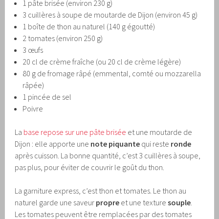
1 pâte brisée (environ 230 g)
3 cuillères à soupe de moutarde de Dijon (environ 45 g)
1 boîte de thon au naturel (140 g égoutté)
2 tomates (environ 250 g)
3 œufs
20 cl de crème fraîche (ou 20 cl de crème légère)
80 g de fromage râpé (emmental, comté ou mozzarella
râpée)
1 pincée de sel
Poivre
La
base repose sur une pâte brisée
et une moutarde de
Dijon : elle apporte une
note piquante
qui reste
ronde
après cuisson. La bonne quantité, c’est 3 cuillères à soupe,
pas plus, pour éviter de couvrir le goût du thon.
La garniture express, c’est thon et tomates. Le thon au
naturel garde une saveur
propre
et une texture
souple
.
Les tomates peuvent être remplacées par des tomates