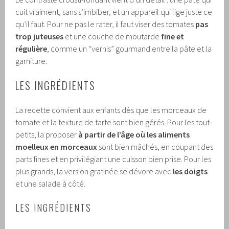
cuit vraiment, sans s’imbiber, et un appareil qui fige juste ce
qu’il faut. Pour ne pas le rater, il faut viser des tomates
pas
trop juteuses
et une couche de moutarde
fine et
régulière
, comme un “vernis” gourmand entre la pâte et la
garniture.
LES INGRÉDIENTS
La recette convient aux enfants dès que les morceaux de
tomate et la texture de tarte sont bien gérés. Pour les tout-
petits, la proposer
à partir de l’âge où les aliments
moelleux en morceaux
sont bien mâchés, en coupant des
parts fines et en privilégiant une cuisson bien prise. Pour les
plus grands, la version gratinée se dévore avec
les doigts
et une salade à côté.
LES INGRÉDIENTS