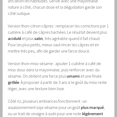
ans selon les habitudes. Servie avec une mayonnaise
nature à côté, chacun dose et la dégustation garde son
côté ludique.
Version thon-citron-câpres : remplacer les cornichons par 1
cuillère à café de câpres hachées. Le résultat devient plus
acidulé
et plus
salin
, très agréable quand il fait chaud.
Pour les plus petits, mieux vaut rincer les câpres et en
mettre très peu, afin de garder une farce douce.
Version thon-miso-sésame : ajouter 1 cuillère à café de
miso doux dans la mayonnaise, puis renforcer avec du
sésame. On obtient une farce plus
umami
et une finale
grillée
. À proposer à partir de 3 ans si le goût du miso reste
léger, avec une texture bien lisse.
Côté riz, plusieurs ambiances fonctionnent : un
assaisonnement soja-sésame pour un goût
plus marqué
,
ou un trait de vinaigre à sushi pour une note
légèrement