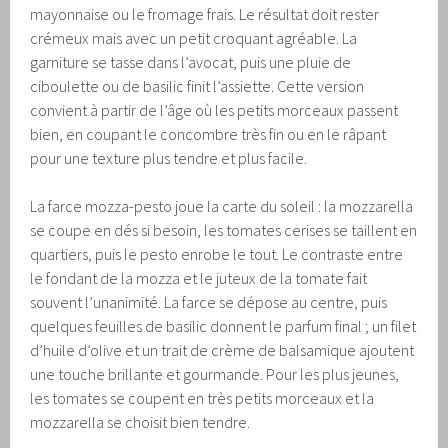
mayonnaise ou le fromage frais. Le résultat doit rester
crémeux mais avec un petit croquant agréable. La
garniture se tasse dans l’avocat, puis une pluie de
ciboulette ou de basilic finit l’assiette. Cette version
convient à partir de l’âge où les petits morceaux passent
bien, en coupant le concombre très fin ou en le râpant
pour une texture plus tendre et plus facile.
La farce mozza-pesto joue la carte du soleil : la mozzarella
se coupe en dés si besoin, les tomates cerises se taillent en
quartiers, puis le pesto enrobe le tout. Le contraste entre
le fondant de la mozza et le juteux de la tomate fait
souvent l’unanimité. La farce se dépose au centre, puis
quelques feuilles de basilic donnent le parfum final ; un filet
d’huile d’olive et un trait de crème de balsamique ajoutent
une touche brillante et gourmande. Pour les plus jeunes,
les tomates se coupent en très petits morceaux et la
mozzarella se choisit bien tendre.