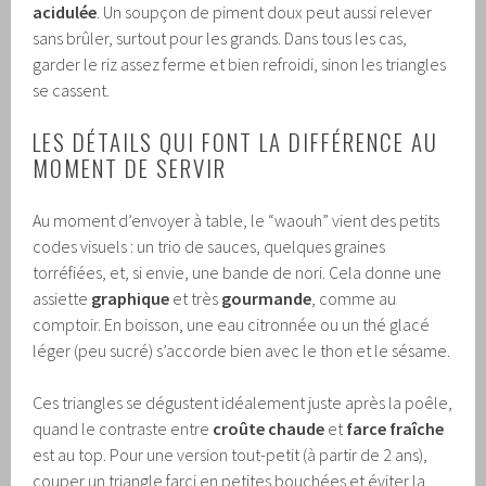
acidulée
. Un soupçon de piment doux peut aussi relever
sans brûler, surtout pour les grands. Dans tous les cas,
garder le riz assez ferme et bien refroidi, sinon les triangles
se cassent.
LES DÉTAILS QUI FONT LA DIFFÉRENCE AU
MOMENT DE SERVIR
Au moment d’envoyer à table, le “waouh” vient des petits
codes visuels : un trio de sauces, quelques graines
torréfiées, et, si envie, une bande de nori. Cela donne une
assiette
graphique
et très
gourmande
, comme au
comptoir. En boisson, une eau citronnée ou un thé glacé
léger (peu sucré) s’accorde bien avec le thon et le sésame.
Ces triangles se dégustent idéalement juste après la poêle,
quand le contraste entre
croûte chaude
et
farce fraîche
est au top. Pour une version tout-petit (à partir de 2 ans),
couper un triangle farci en petites bouchées et éviter la