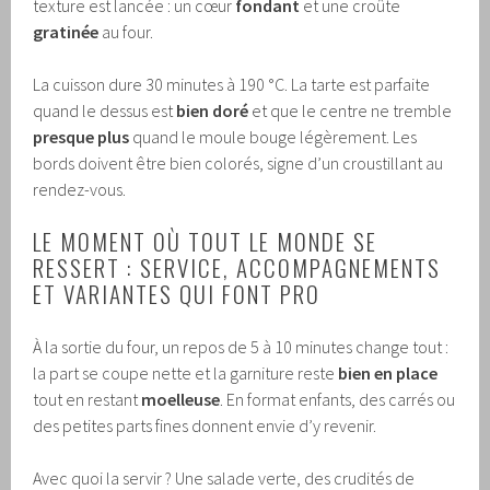
texture est lancée : un cœur
fondant
et une croûte
gratinée
au four.
La cuisson dure 30 minutes à 190 °C. La tarte est parfaite
quand le dessus est
bien doré
et que le centre ne tremble
presque plus
quand le moule bouge légèrement. Les
bords doivent être bien colorés, signe d’un croustillant au
rendez-vous.
LE MOMENT OÙ TOUT LE MONDE SE
RESSERT : SERVICE, ACCOMPAGNEMENTS
ET VARIANTES QUI FONT PRO
À la sortie du four, un repos de 5 à 10 minutes change tout :
la part se coupe nette et la garniture reste
bien en place
tout en restant
moelleuse
. En format enfants, des carrés ou
des petites parts fines donnent envie d’y revenir.
Avec quoi la servir ? Une salade verte, des crudités de