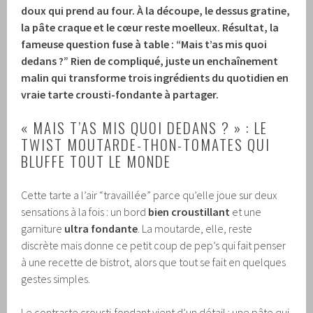
doux qui prend au four. À la découpe, le dessus gratine,
la pâte craque et le cœur reste moelleux. Résultat, la
fameuse question fuse à table : “Mais t’as mis quoi
dedans ?” Rien de compliqué, juste un enchaînement
malin qui transforme trois ingrédients du quotidien en
vraie tarte crousti-fondante à partager.
« MAIS T’AS MIS QUOI DEDANS ? » : LE
TWIST MOUTARDE-THON-TOMATES QUI
BLUFFE TOUT LE MONDE
Cette tarte a l’air “travaillée” parce qu’elle joue sur deux
sensations à la fois : un bord
bien croustillant
et une
garniture
ultra fondante
. La moutarde, elle, reste
discrète mais donne ce petit coup de pep’s qui fait penser
à une recette de bistrot, alors que tout se fait en quelques
gestes simples.
Le contraste crousti-fondant vient d’un détail : une pâte qui