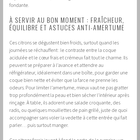
fondante.
À SERVIR AU BON MOMENT : FRAÎCHEUR,
ÉQUILIBRE ET ASTUCES ANTI-AMERTUME
Ces citrons se dégustent bien froids, surtout quand les
journées se réchauffent : le contraste entre la coque
acidulée et le cœur frais et crémeux fait tout le charme. Ils
peuvent se préparer à l’avance et attendre au
réfrigérateur, idéalement dans une boîte, pour garder une
coque bien nette et éviter que la farce ne prenne les
odeurs. Pour limiter l’amertume, mieux vaut ne pas gratter
trop profondément la peau et bien sécher l’intérieur après
rinçage. À table, ils adorent une salade croquante, des
radis, ou quelques mouillettes de pain grillé, juste de quoi
accompagner sans voler la vedette à cette entrée qui fait
parler… puis surtout manger.
Ces citrons farcis jouent à fond la carte de la surprise : un