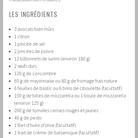
LES INGRÉDIENTS
3 avocats bien mûrs
1 citron
1 pincée de sel
2 pincées de poivre
12 bâtonnets de surimi (environ 180 g)
2 œufs durs
120 g de concombre
60 g de mayonnaise ou 80 g de fromage frais nature
6 feuilles de basilic ou 6 brins de ciboulette (facultatif)
150 g de billes de mozzarella ou 1 boule de mozzarella
(environ 125 g)
200 g de tomates cerises rouges et jaunes
40 g de pesto
1 filet d’huile d’olive (facultatif)
1 trait de crème de balsamique (facultatif)