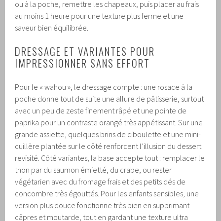
ou à la poche, remettre les chapeaux, puis placer au frais
au moins 1 heure pour une texture plus ferme et une
saveur bien équilibrée.
DRESSAGE ET VARIANTES POUR
IMPRESSIONNER SANS EFFORT
Pour le « wahou », le dressage compte : une rosace à la
poche donne tout de suite une allure de pâtisserie, surtout
avec un peu de zeste finement râpé et une pointe de
paprika pour un contraste orangé très appétissant. Sur une
grande assiette, quelques brins de ciboulette et une mini-
cuillère plantée sur le côté renforcent l’illusion du dessert
revisité. Côté variantes, la base accepte tout : remplacer le
thon par du saumon émietté, du crabe, ou rester
végétarien avec du fromage frais et des petits dés de
concombre très égouttés. Pour les enfants sensibles, une
version plus douce fonctionne très bien en supprimant
câpres et moutarde, tout en gardant une texture ultra