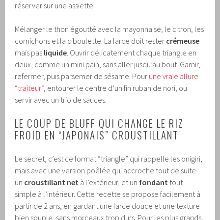
réserver sur une assiette.
Mélanger le thon égoutté avec la mayonnaise, le citron, les
cornichons et la ciboulette. La farce doit rester
crémeuse
mais pas
liquide
. Ouvrir délicatement chaque triangle en
deux, comme un mini pain, sans aller jusqu’au bout. Garnir,
refermer, puis parsemer de sésame. Pour
une vraie allure
“traiteur”
, entourer le centre d’un fin ruban de nori, ou
servir avec un trio de sauces.
LE COUP DE BLUFF QUI CHANGE LE RIZ
FROID EN “JAPONAIS” CROUSTILLANT
Le secret, c’est ce format “triangle” qui rappelle les onigiri,
mais avec une version poêlée qui accroche tout de suite :
un
croustillant net
à l’extérieur, et un
fondant
tout
simple à l’intérieur. Cette recette se propose facilement à
partir de 2 ans, en gardant une farce douce et une texture
bien souple, sans morceaux trop durs. Pour les plus grands,