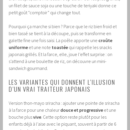
un filet de sauce soja ou une touche de teriyaki donne ce
petit goût “comptoir” qui change tout.
Pourquoi ça marche si bien ? Parce que le riz bien froid et
bien tassé se tient à la découpe, puis se transforme en
galette fine une fois saisi. La poêle apporte une
croûte
uniforme
et une note
toastée
qui rappelle les snacks
japonais grillés. Et la farce, elle, joue l’effet surprise : on
s’attend à une boulette de riz, on découvre un mini-
sandwich gourmand.
LES VARIANTES QUI DONNENT L’ILLUSION
D’UN VRAI TRAITEUR JAPONAIS
Version thon-mayo sriracha : ajouter une pointe de sriracha
à la farce pour une chaleur
douce et progressive
et une
bouche plus
vive
. Cette option reste plutôt pour les
enfants déjà à l’aise avec le piquant, souvent à partir de 6