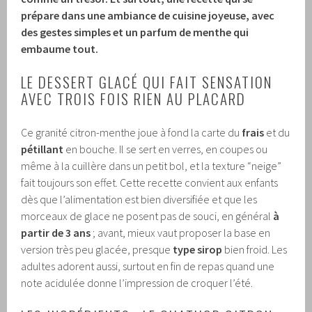
prépare dans une ambiance de cuisine joyeuse, avec
des gestes simples et un parfum de menthe qui
embaume tout.
LE DESSERT GLACÉ QUI FAIT SENSATION
AVEC TROIS FOIS RIEN AU PLACARD
Ce granité citron-menthe joue à fond la carte du
frais
et du
pétillant
en bouche. Il se sert en verres, en coupes ou
même à la cuillère dans un petit bol, et la texture “neige”
fait toujours son effet. Cette recette convient aux enfants
dès que l’alimentation est bien diversifiée et que les
morceaux de glace ne posent pas de souci, en général
à
partir de 3 ans
; avant, mieux vaut proposer la base en
version très peu glacée, presque
type sirop
bien froid. Les
adultes adorent aussi, surtout en fin de repas quand une
note acidulée donne l’impression de croquer l’été.