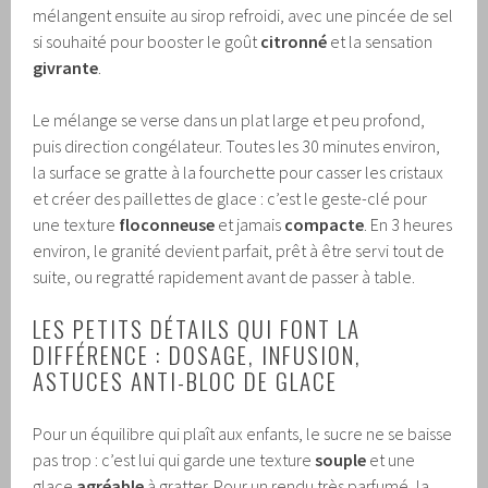
mélangent ensuite au sirop refroidi, avec une pincée de sel
si souhaité pour booster le goût
citronné
et la sensation
givrante
.
Le mélange se verse dans un plat large et peu profond,
puis direction congélateur. Toutes les 30 minutes environ,
la surface se gratte à la fourchette pour casser les cristaux
et créer des paillettes de glace : c’est le geste-clé pour
une texture
floconneuse
et jamais
compacte
. En 3 heures
environ, le granité devient parfait, prêt à être servi tout de
suite, ou regratté rapidement avant de passer à table.
LES PETITS DÉTAILS QUI FONT LA
DIFFÉRENCE : DOSAGE, INFUSION,
ASTUCES ANTI-BLOC DE GLACE
Pour un équilibre qui plaît aux enfants, le sucre ne se baisse
pas trop : c’est lui qui garde une texture
souple
et une
glace
agréable
à gratter. Pour un rendu très parfumé, la