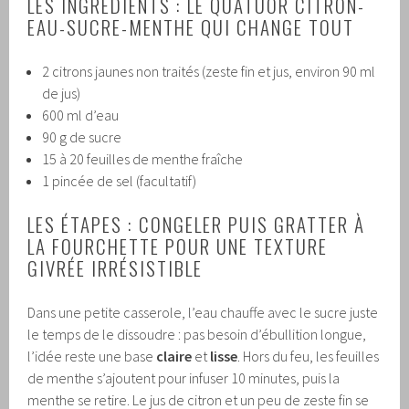
LES INGRÉDIENTS : LE QUATUOR CITRON-
EAU-SUCRE-MENTHE QUI CHANGE TOUT
2 citrons jaunes non traités (zeste fin et jus, environ 90 ml
de jus)
600 ml d’eau
90 g de sucre
15 à 20 feuilles de menthe fraîche
1 pincée de sel (facultatif)
LES ÉTAPES : CONGELER PUIS GRATTER À
LA FOURCHETTE POUR UNE TEXTURE
GIVRÉE IRRÉSISTIBLE
Dans une petite casserole, l’eau chauffe avec le sucre juste
le temps de le dissoudre : pas besoin d’ébullition longue,
l’idée reste une base
claire
et
lisse
. Hors du feu, les feuilles
de menthe s’ajoutent pour infuser 10 minutes, puis la
menthe se retire. Le jus de citron et un peu de zeste fin se