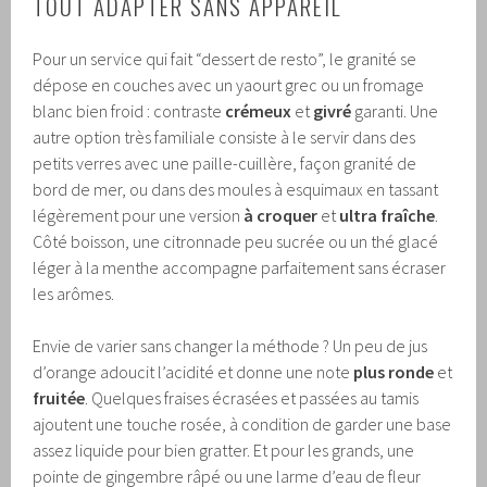
TOUT ADAPTER SANS APPAREIL
Pour un service qui fait “dessert de resto”, le granité se
dépose en couches avec un yaourt grec ou un fromage
blanc bien froid : contraste
crémeux
et
givré
garanti. Une
autre option très familiale consiste à le servir dans des
petits verres avec une paille-cuillère, façon granité de
bord de mer, ou dans des moules à esquimaux en tassant
légèrement pour une version
à croquer
et
ultra fraîche
.
Côté boisson, une citronnade peu sucrée ou un thé glacé
léger à la menthe accompagne parfaitement sans écraser
les arômes.
Envie de varier sans changer la méthode ? Un peu de jus
d’orange adoucit l’acidité et donne une note
plus ronde
et
fruitée
. Quelques fraises écrasées et passées au tamis
ajoutent une touche rosée, à condition de garder une base
assez liquide pour bien gratter. Et pour les grands, une
pointe de gingembre râpé ou une larme d’eau de fleur