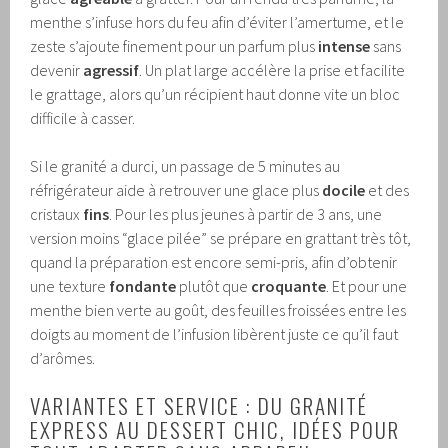
menthe s’infuse hors du feu afin d’éviter l’amertume, et le
zeste s’ajoute finement pour un parfum plus
intense
sans
devenir
agressif
. Un plat large accélère la prise et facilite
le grattage, alors qu’un récipient haut donne vite un bloc
difficile à casser.
Si le granité a durci, un passage de 5 minutes au
réfrigérateur aide à retrouver une glace plus
docile
et des
cristaux
fins
. Pour les plus jeunes à partir de 3 ans, une
version moins “glace pilée” se prépare en grattant très tôt,
quand la préparation est encore semi-pris, afin d’obtenir
une texture
fondante
plutôt que
croquante
. Et pour une
menthe bien verte au goût, des feuilles froissées entre les
doigts au moment de l’infusion libèrent juste ce qu’il faut
d’arômes.
VARIANTES ET SERVICE : DU GRANITÉ
EXPRESS AU DESSERT CHIC, IDÉES POUR