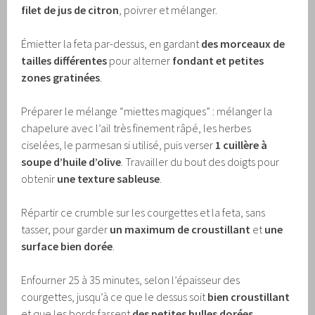
filet de jus de citron
, poivrer et mélanger.
Émietter la feta par-dessus, en gardant
des morceaux de
tailles différentes
pour alterner
fondant et petites
zones gratinées
.
Préparer le mélange “miettes magiques” : mélanger la
chapelure avec l’ail très finement râpé, les herbes
ciselées, le parmesan si utilisé, puis verser
1 cuillère à
soupe d’huile d’olive
. Travailler du bout des doigts pour
obtenir
une texture sableuse
.
Répartir ce crumble sur les courgettes et la feta, sans
tasser, pour garder
un maximum de croustillant
et
une
surface bien dorée
.
Enfourner 25 à 35 minutes, selon l’épaisseur des
courgettes, jusqu’à ce que le dessus soit
bien croustillant
et que les bords fassent
des petites bulles dorées
.