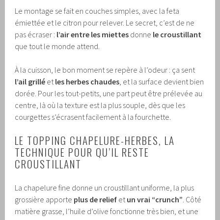
Le montage se fait en couches simples, avec la feta
émiettée et le citron pour relever. Le secret, c’est de ne
pas écraser :
l’air entre les miettes
donne
le croustillant
que tout le monde attend.
À la cuisson, le bon moment se repère à l’odeur : ça sent
l’ail grillé
et
les herbes chaudes
, et la surface devient bien
dorée. Pour les tout-petits, une part peut être prélevée au
centre, là où la texture est la plus souple, dès que les
courgettes s’écrasent facilement à la fourchette.
LE TOPPING CHAPELURE-HERBES, LA
TECHNIQUE POUR QU’IL RESTE
CROUSTILLANT
La chapelure fine donne un croustillant uniforme, la plus
grossière apporte
plus de relief
et
un vrai “crunch”
. Côté
matière grasse, l’huile d’olive fonctionne très bien, et une