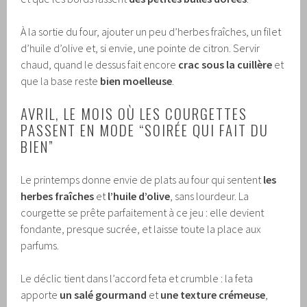
À la sortie du four, ajouter un peu d’herbes fraîches, un filet
d’huile d’olive et, si envie, une pointe de citron. Servir
chaud, quand le dessus fait encore
crac sous la cuillère
et
que la base reste
bien moelleuse
.
AVRIL, LE MOIS OÙ LES COURGETTES
PASSENT EN MODE “SOIRÉE QUI FAIT DU
BIEN”
Le printemps donne envie de plats au four qui sentent
les
herbes fraîches
et
l’huile d’olive
, sans lourdeur. La
courgette se prête parfaitement à ce jeu : elle devient
fondante, presque sucrée, et laisse toute la place aux
parfums.
Le déclic tient dans l’accord feta et crumble : la feta
apporte
un salé gourmand
et
une texture crémeuse
,