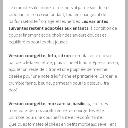
Le crumble salé adore les détours : il garde son dessus
croquant et son cœur fondant, tout en changeant de
parfum selon le fromage et les herbes.
Les variantes
suivantes restent adaptées aux enfants
, à condition de
couper finement et de choisir des saveurs douces et
équilibrées pour les plus jeunes.
Version courgette, feta, citron :
remplacer le chèvre
par de la feta émiettée, plus saline et friable. Après cuisson,
ajouter un zeste de citron et une poignée de menthe
ciselée pour une note très fraîche et printanière. Garder le
crumble farine, beurre, parmesan pour le dessus ultra
doré.
Version courgette, mozzarella, basilic :
glisser des
morceaux de mozzarella entre les courgettes et le
crumble pour une couche filante et réconfortante.
Quelques tomates séchées en petits morceaux réveillent