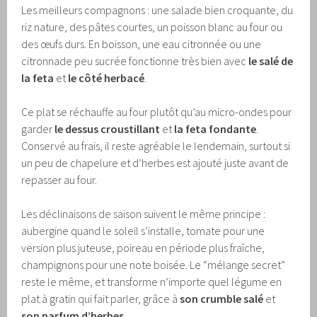
Les meilleurs compagnons : une salade bien croquante, du
riz nature, des pâtes courtes, un poisson blanc au four ou
des œufs durs. En boisson, une eau citronnée ou une
citronnade peu sucrée fonctionne très bien avec
le salé de
la feta
et
le côté herbacé
.
Ce plat se réchauffe au four plutôt qu’au micro-ondes pour
garder
le dessus croustillant
et
la feta fondante
.
Conservé au frais, il reste agréable le lendemain, surtout si
un peu de chapelure et d’herbes est ajouté juste avant de
repasser au four.
Les déclinaisons de saison suivent le même principe :
aubergine quand le soleil s’installe, tomate pour une
version plus juteuse, poireau en période plus fraîche,
champignons pour une note boisée. Le “mélange secret”
reste le même, et transforme n’importe quel légume en
plat à gratin qui fait parler, grâce à
son crumble salé
et
son parfum d’herbes
.