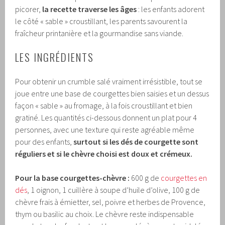
picorer,
la recette traverse les âges
: les enfants adorent
le côté « sable » croustillant, les parents savourent la
fraîcheur printanière et la gourmandise sans viande.
LES INGRÉDIENTS
Pour obtenir un crumble salé vraiment irrésistible, tout se
joue entre une base de courgettes bien saisies et un dessus
façon « sable » au fromage, à la fois croustillant et bien
gratiné. Les quantités ci-dessous donnent un plat pour 4
personnes, avec une texture qui reste agréable même
pour des enfants,
surtout si les dés de courgette sont
réguliers et si le chèvre choisi est doux et crémeux.
Pour la base courgettes-chèvre :
600 g de
courgettes en
dés
, 1 oignon, 1 cuillère à soupe d’huile d’olive, 100 g de
chèvre frais à émietter, sel, poivre et herbes de Provence,
thym ou basilic au choix. Le chèvre reste indispensable