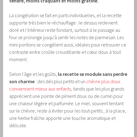
tendre, moins craquant et moins gratiné.
La congélation se fait en parts individuelles, et la recette
supporte très bien le réchauffage : le dessus redevient
doré et l’intérieur reste fondant, surtout si le passage au
four se prolonge jusqu’à sentir les notes de parmesan. Les
mini-portions se congèlent aussi, idéales pour retrouver ce
contraste entre croûte croustillante et cœur doux à tout
moment.
Selon l’âge et les goûts,
la recette se module sans perdre
son charme
: des dés plus petits et un
chèvre plus doux
conviennent mieux aux enfants
, tandis que les plus grands
apprécient une pointe de piment doux ou de cumin pour
une chaleur légère et parfumée. Le miel, souvent tentant
sur le chèvre, reste à éviter pour les tout-petits ; à la place,
une herbe fraîche apporte une touche aromatique et
délicate.