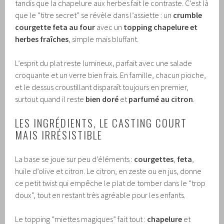
tandis que la chapelure aux herbes fait le contraste. C’est là
que le “titre secret” se révèle dans l’assiette : un
crumble
courgette feta au four
avec un
topping chapelure et
herbes fraîches
, simple mais bluffant.
L’esprit du plat reste lumineux, parfait avec une salade
croquante et un verre bien frais. En famille, chacun pioche,
et le dessus croustillant disparaît toujours en premier,
surtout quand il reste
bien doré
et
parfumé au citron
.
LES INGRÉDIENTS, LE CASTING COURT
MAIS IRRÉSISTIBLE
La base se joue sur peu d’éléments :
courgettes
,
feta
,
huile d’olive et citron. Le citron, en zeste ou en jus, donne
ce petit twist qui empêche le plat de tomber dans le “trop
doux”, tout en restant très agréable pour les enfants.
Le topping “miettes magiques” fait tout :
chapelure
et