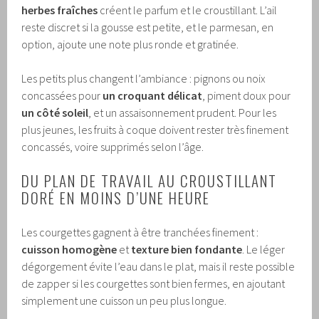
herbes fraîches
créent le parfum et le croustillant. L’ail
reste discret si la gousse est petite, et le parmesan, en
option, ajoute une note plus ronde et gratinée.
Les petits plus changent l’ambiance : pignons ou noix
concassées pour
un croquant délicat
, piment doux pour
un côté soleil
, et un assaisonnement prudent. Pour les
plus jeunes, les fruits à coque doivent rester très finement
concassés, voire supprimés selon l’âge.
DU PLAN DE TRAVAIL AU CROUSTILLANT
DORÉ EN MOINS D’UNE HEURE
Les courgettes gagnent à être tranchées finement :
cuisson homogène
et
texture bien fondante
. Le léger
dégorgement évite l’eau dans le plat, mais il reste possible
de zapper si les courgettes sont bien fermes, en ajoutant
simplement une cuisson un peu plus longue.