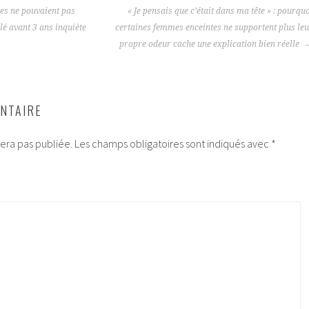
tes ne pouvaient pas
« Je pensais que c’était dans ma tête » : pourqu
élé avant 3 ans inquiète
certaines femmes enceintes ne supportent plus le
propre odeur cache une explication bien réelle
NTAIRE
era pas publiée.
Les champs obligatoires sont indiqués avec
*