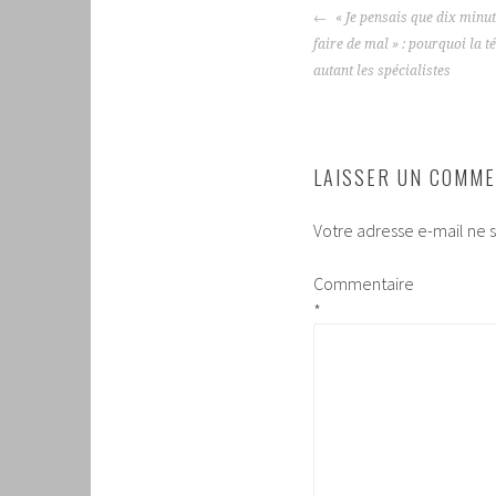
NAVIGATION
« Je pensais que dix minu
DES
faire de mal » : pourquoi la t
ARTICLES
autant les spécialistes
LAISSER UN COMME
Votre adresse e-mail ne s
Commentaire
*