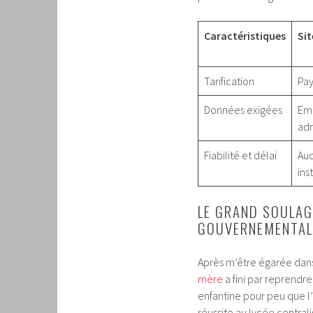
Caractéristiques
Sit
Tarification
Pay
Données exigées
Ema
adr
Fiabilité et délai
Auc
ins
LE GRAND SOULAG
GOUVERNEMENTAL 
Après m’être égarée dans
mère
a fini par reprendre
enfantine pour peu que l’
réussite au lycée centra