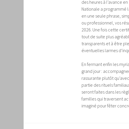
des heures à l’avance en
Nationale a programmé la 
en une seule phrase, sim
ou professionnel, vos résu
2026. Une fois cette cert
tout de suite plus agréable
transparents et à être ple
éventuelles larmes d’inq
En fermant enfin les myr
grand jour : accompagner
rassurante plutôt qu’avec 
partie des rituels famili
seront faites dans les règ
familles qui traversent 
imaginé pour fêter concrè