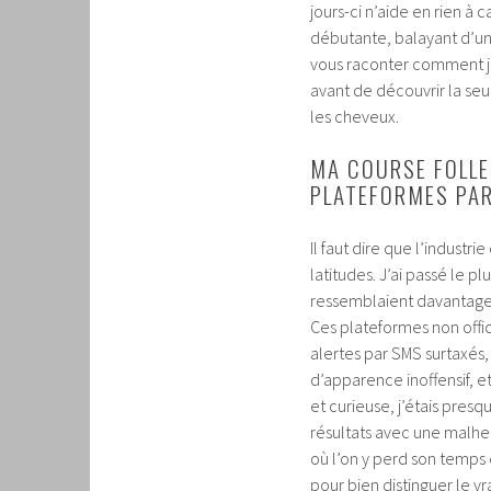
jours-ci n’aide en rien à c
débutante, balayant d’un 
vous raconter comment j’
avant de découvrir la se
les cheveux.
MA COURSE FOLLE
PLATEFORMES PAR
Il faut dire que l’indust
latitudes. J’ai passé le 
ressemblaient davantage à
Ces plateformes non offic
alertes par SMS surtaxé
d’apparence inoffensif, et
et curieuse, j’étais pres
résultats avec une malhe
où l’on y perd son temps 
pour bien distinguer le vra