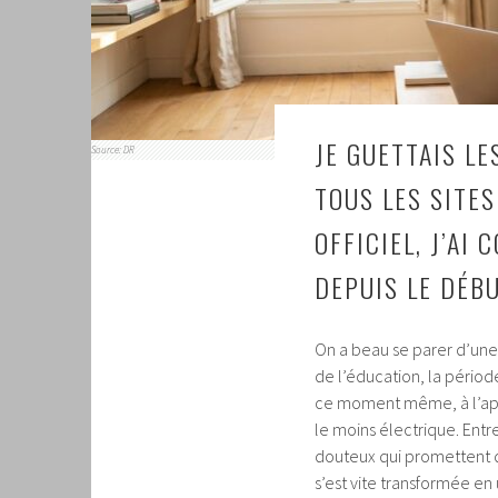
JE GUETTAIS LE
Source: DR
TOUS LES SITES
OFFICIEL, J’AI
DEPUIS LE DÉB
On a beau se parer d’une 
de l’éducation, la périod
ce moment même, à l’appr
le moins électrique. Entr
douteux qui promettent d
s’est vite transformée e