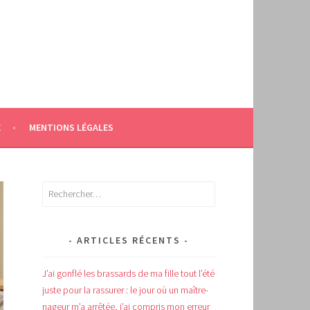
E
MENTIONS LÉGALES
Rechercher :
ARTICLES RÉCENTS
J’ai gonflé les brassards de ma fille tout l’été
juste pour la rassurer : le jour où un maître-
nageur m’a arrêtée, j’ai compris mon erreur