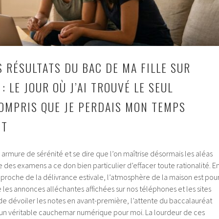
S RÉSULTATS DU BAC DE MA FILLE SUR
 : LE JOUR OÙ J’AI TROUVÉ LE SEUL
 COMPRIS QUE JE PERDAIS MON TEMPS
UT
armure de sérénité et se dire que l’on maîtrise désormais les aléas
e des examens a ce don bien particulier d’effacer toute rationalité. E
oche de la délivrance estivale, l’atmosphère de la maison est pou
e les annonces alléchantes affichées sur nos téléphones et les sites
e dévoiler les notes en avant-première, l’attente du baccalauréat
n un véritable cauchemar numérique pour moi. La lourdeur de ces