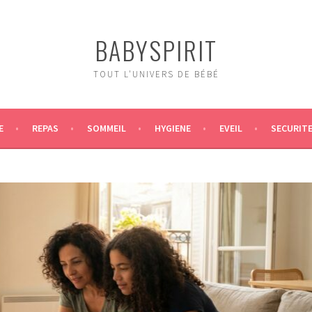
BABYSPIRIT
TOUT L'UNIVERS DE BÉBÉ
E
REPAS
SOMMEIL
HYGIENE
EVEIL
SECURIT