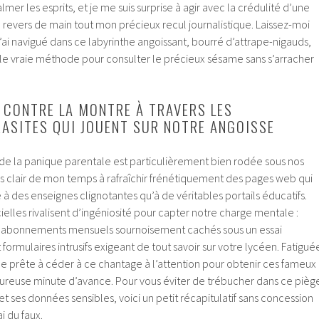
almer les esprits, et je me suis surprise à agir avec la crédulité d’une
revers de main tout mon précieux recul journalistique. Laissez-moi
ai navigué dans ce labyrinthe angoissant, bourré d’attrape-nigauds,
ule vraie méthode pour consulter le précieux sésame sans s’arracher
 CONTRE LA MONTRE À TRAVERS LES
ASITES QUI JOUENT SUR NOTRE ANGOISSE
rie de la panique parentale est particulièrement bien rodée sous nos
plus clair de mon temps à rafraîchir frénétiquement des pages web qui
 des enseignes clignotantes qu’à de véritables portails éducatifs.
ielles rivalisent d’ingéniosité pour capter notre charge mentale :
s, abonnements mensuels sournoisement cachés sous un essai
 formulaires intrusifs exigeant de tout savoir sur votre lycéen. Fatigué
que prête à céder à ce chantage à l’attention pour obtenir ces fameux
ureuse minute d’avance. Pour vous éviter de trébucher dans ce pièg
et ses données sensibles, voici un petit récapitulatif sans concession
i du faux.