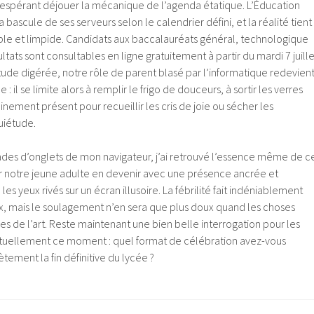
 espérant déjouer la mécanique de l’agenda étatique. L’Éducation
bascule de ses serveurs selon le calendrier défini, et la réalité tient
ple et limpide. Candidats aux baccalauréats général, technologique
ltats sont consultables en ligne gratuitement à partir du mardi 7 juille
itude digérée, notre rôle de parent blasé par l’informatique redevien
 : il se limite alors à remplir le frigo de douceurs, à sortir les verres
inement présent pour recueillir les cris de joie ou sécher les
uiétude.
iades d’onglets de mon navigateur, j’ai retrouvé l’essence même de c
 notre jeune adulte en devenir avec une présence ancrée et
les yeux rivés sur un écran illusoire. La fébrilité fait indéniablement
aux, mais le soulagement n’en sera que plus doux quand les choses
les de l’art. Reste maintenant une bien belle interrogation pour les
actuellement ce moment : quel format de célébration avez-vous
tement la fin définitive du lycée ?