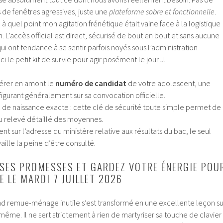
s de fenêtres agressives, juste une
plateforme sobre et fonctionnelle
.
à quel point mon agitation frénétique était vaine face à la logistique
n. L’accès officiel est direct, sécurisé de bout en bout et sans aucune
i ont tendance à se sentir parfois noyés sous l’administration
 le petit kit de survie pour agir posément le jour J.
érer en amont le
numéro de candidat
de votre adolescent, une
figurant généralement sur sa convocation officielle.
 de naissance exacte : cette clé de sécurité toute simple permet de
au relevé détaillé des moyennes.
 sur l’adresse du ministère relative aux résultats du bac, le seul
aille la peine d’être consulté.
SSES PROMESSES ET GARDEZ VOTRE ÉNERGIE POU
E LE MARDI 7 JUILLET 2026
nd remue-ménage inutile s’est transformé en une excellente leçon su
même. Il ne sert strictement à rien de martyriser sa touche de clavier