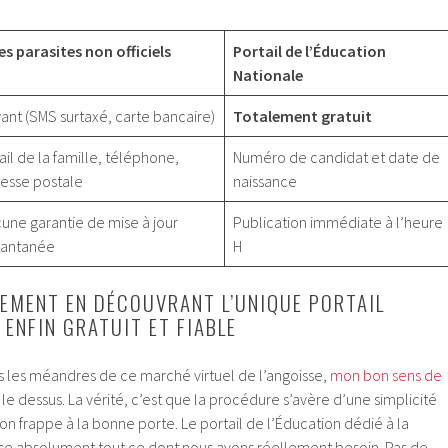
es parasites non officiels
Portail de l’Éducation
Nationale
ant (SMS surtaxé, carte bancaire)
Totalement gratuit
il de la famille, téléphone,
Numéro de candidat et date de
esse postale
naissance
une garantie de mise à jour
Publication immédiate à l’heure
tantanée
H
EMENT EN DÉCOUVRANT L’UNIQUE PORTAIL
ENFIN GRATUIT ET FIABLE
 les méandres de ce marché virtuel de l’angoisse,
mon bon sens de
 le dessus. La vérité, c’est que la procédure s’avère d’une simplicité
on frappe à la bonne porte. Le portail de l’Éducation dédié à la
lise absolument tout ce dont nous avons réellement besoin. Pas de