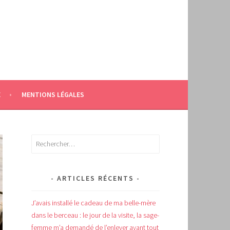
E
MENTIONS LÉGALES
Rechercher :
ARTICLES RÉCENTS
J’avais installé le cadeau de ma belle-mère
dans le berceau : le jour de la visite, la sage-
femme m’a demandé de l’enlever avant tout