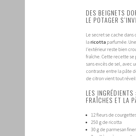
DES BEIGNETS DOR
LE POTAGER S’INV
Le secret se cache dans
la
ricotta
parfumée. Une f
l’extérieur reste bien cr
fraîche. Cette recette se
sans excès de sel, avec un
contraste entre la pâte do
de citron vient tout réveil
LES INGRÉDIENTS
FRAÎCHES ET LA P
12 fleurs de courgettes
250 g de ricotta
30 g de parmesan fin