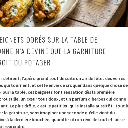
BEIGNETS DORÉS SUR LA TABLE DE
ONNE N’A DEVINÉ QUE LA GARNITURE
ROIT DU POTAGER
 s’étirent, l’apéro prend tout de suite un air de fête : des verres
tes qui tournent, et cette envie de croquer dans quelque chose de
e. Sur la table, ces beignets font sensation dès la première
croustille, un cœur tout doux, et un parfum d’herbes qui donne
t. Le plus drôle, c’est le petit jeu qui s’installe aussitôt : tout l
 la garniture, sans imaginer une seconde qu’elle vient du
ive à la dernière bouchée, quand le citron réveille tout et laisse
en reprendre.