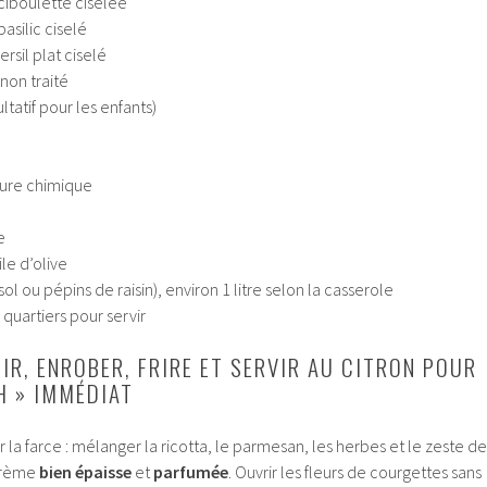
 ciboulette ciselée
asilic ciselé
rsil plat ciselé
 non traité
ultatif pour les enfants)
evure chimique
e
le d’olive
sol ou pépins de raisin), environ 1 litre selon la casserole
 quartiers pour servir
CIR, ENROBER, FRIRE ET SERVIR AU CITRON POUR
H » IMMÉDIAT
 farce : mélanger la ricotta, le parmesan, les herbes et le zeste de
 crème
bien épaisse
et
parfumée
. Ouvrir les fleurs de courgettes sans