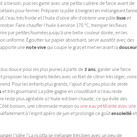
stil si besoin, puis les garnir avec une petite cuillère de farce avant de
 pétales pour fermer. Préparer la pâte à beignet en mélangeant farin
uf, l’eau très froide et l’huile d’olive afin d’obtenir une pâte
lisse
et
rober. Faire chauffer l’huile à environ 170 °C, tremper les fleurs
 frire par petites fournées jusqu’à une belle couleur dorée, en les
on uniforme. Égoutter sur papier absorbant, servir aussitôt avec des
us apporte une
note vive
qui coupe le gras et met en avant la
douceur
lus douce pour les plus jeunes à partir de
3 ans
, garder une farce
et proposer les beignets tièdes avec un filet de citron très léger, voire
urprend. Pour les enfants plus grands, l’ajout d’un peu plus de zeste
s
et très gourmand. La pâte gagne en croustillant si l’eau reste
ture reste plus agréable si l’huile est bien chaude, ce qui évite des
 Côté boisson, une citronnade maison ou
une eau pétillante avec une
arfaitement à l’esprit apéro de juin et prolonge ce goût
ensoleillé
et
hanger l’idée ? La ricotta se mélange très bien avec un peu de