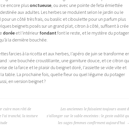
arce encore plus
onctueuse
, ou avec une pointe de feta émiettée
destinée aux adultes. Les herbes se modulent selon le jardin ou le
pour un côté très frais, ou basilic et ciboulette pour un parfum plus
lques beignets posés sur un grand plat, citron à côté, suffisent à crée
te
dorée
et l’intérieur
fondant
font le reste, et le mystère du potager
u’à la dernière bouchée.
tes farcies à la ricotta et aux herbes, l’apéro de juin se transforme e
 : une bouchée croustillante, une garniture douce, et ce citron qu
prise de la farce et le plaisir du beignet doré, l’assiette se vide vite et
r la table. La prochaine fois, quelle fleur ou quel légume du potager
aussi, en version beignet ?
r cuire mon rôti de
Les anciennes le faisaient toujours avant 
 l’ai tranché, la texture
s’allonger sur le sable enceintes : le geste oublié q
itude
les sages-femmes confirment aujourd’hui