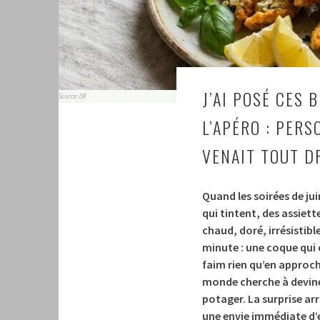
J’AI POSÉ CES 
Source: DR
L’APÉRO : PERS
VENAIT TOUT D
Quand les soirées de juin
qui tintent, des assiet
chaud, doré, irrésistibl
minute : une coque qui 
faim rien qu’en approchan
monde cherche à deviner
potager. La surprise arr
une envie immédiate d’