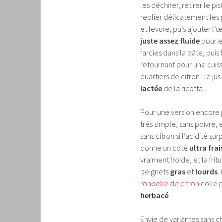
les déchirer, retirer le pi
replier délicatement les
et levure, puis ajouter l’œ
juste assez fluide
pour en
farcies dans la pâte, puis
retournant pour une cuiss
quartiers de citron : le j
lactée
de la ricotta.
Pour une version encore p
très simple, sans poivre, 
sans citron si l’acidité s
donne un côté
ultra frai
vraiment froide, et la fri
beignets
gras
et
lourds
.
rondelle de citron
colle p
herbacé
.
Envie de variantes sans c