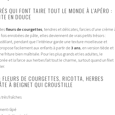
ÉS QUI FONT TAIRE TOUT LE MONDE À L’APÉRO :
ITE EN DOUCE
 des
fleurs de courgettes
, tendres et délicates, farcies d’une crème 
ois enrobées de pâte, elles deviennent de vrais petits trésors :
oustillant, pendant que l’intérieur garde une texture moelleuse et
 propose facilement aux enfants à partir de
3 ans
, en version tiède et
e friture bien maîtrisée. Pour les plus grands et les adultes, le
rée et la farce aux herbes fait tout le charme, surtout quand un filet
ler.
 : FLEURS DE COURGETTES, RICOTTA, HERBES
ÂTE À BEIGNET QUI CROUSTILLE
 très fraîches
ement râpé