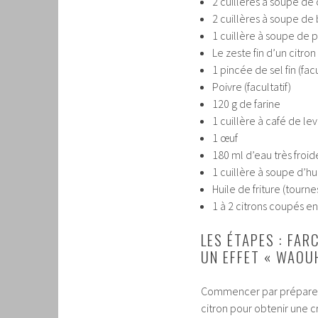
2 cuillères à soupe de
2 cuillères à soupe de b
1 cuillère à soupe de pe
Le zeste fin d’un citron
1 pincée de sel fin (fac
Poivre (facultatif)
120 g de farine
1 cuillère à café de l
1 œuf
180 ml d’eau très froid
1 cuillère à soupe d’hui
Huile de friture (tourne
1 à 2 citrons coupés en
LES ÉTAPES : FAR
UN EFFET « WAOU
Commencer par préparer la
citron pour obtenir une