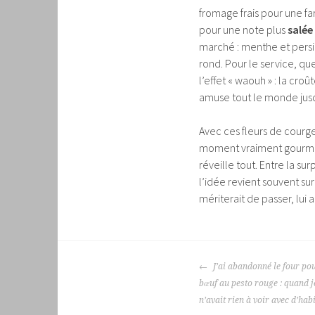
fromage frais pour une f
pour une note plus
salée
marché : menthe et persil 
rond. Pour le service, que
l’effet « waouh » : la croû
amuse tout le monde jusq
Avec ces fleurs de courget
moment vraiment gourmand
réveille tout. Entre la sur
l’idée revient souvent su
mériterait de passer, lui 
NAVIGATION
J’ai abandonné le four pou
DES
bœuf au pesto rouge : quand je
ARTICLES
n’avait rien à voir avec d’hab