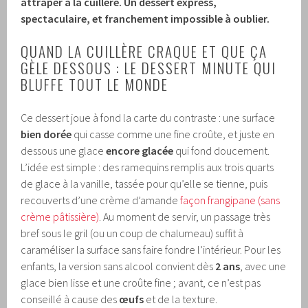
attraper à la cuillère. Un dessert express,
spectaculaire, et franchement impossible à oublier.
QUAND LA CUILLÈRE CRAQUE ET QUE ÇA
GÈLE DESSOUS : LE DESSERT MINUTE QUI
BLUFFE TOUT LE MONDE
Ce dessert joue à fond la carte du contraste : une surface
bien dorée
qui casse comme une fine croûte, et juste en
dessous une glace
encore glacée
qui fond doucement.
L’idée est simple : des ramequins remplis aux trois quarts
de glace à la vanille, tassée pour qu’elle se tienne, puis
recouverts d’une crème d’amande
façon frangipane (sans
crème pâtissière)
. Au moment de servir, un passage très
bref sous le gril (ou un coup de chalumeau) suffit à
caraméliser la surface sans faire fondre l’intérieur. Pour les
enfants, la version sans alcool convient dès
2 ans
, avec une
glace bien lisse et une croûte fine ; avant, ce n’est pas
conseillé à cause des
œufs
et de la texture.