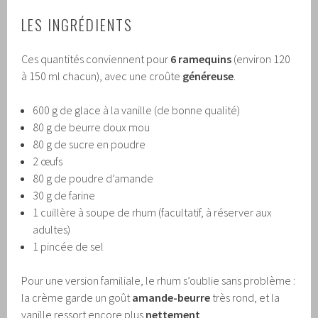
LES INGRÉDIENTS
Ces quantités conviennent pour
6 ramequins
(environ 120
à 150 ml chacun), avec une croûte
généreuse
.
600 g de glace à la vanille (de bonne qualité)
80 g de beurre doux mou
80 g de sucre en poudre
2 œufs
80 g de poudre d’amande
30 g de farine
1 cuillère à soupe de rhum (facultatif, à réserver aux
adultes)
1 pincée de sel
Pour une version familiale, le rhum s’oublie sans problème :
la crème garde un goût
amande-beurre
très rond, et la
vanille ressort encore plus
nettement
.