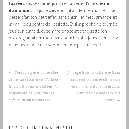
tassée
dans des ramequins, recouverte d’une
crème
d’amande
, puis juste saisie au gril au dernier moment. Ce
dessert fait son petit effet, sans chichi, et met l’amande et
la vanille au centre de l’assiette. Et si la prochaine tournée
jouait un autre duo, comme chocolat et noisette (en
poudre, jamais en morceaux pour les plus jeunes) ou citron
et amande pour une version encore plus fraîche ?
NAVIGATION
Cinq courgettes sur le plan
J’ai râpé trois tomates et je les ai
DES
de travail et pas envie d’allumer
plongées dans la poêle : quand
ARTICLES
le four : le premier plat que j’ai
mes invités ont croqué dedans,
préparé était si frais que les
personne n’a deviné ce que
enfants en ont redemandé
c’était
LAISSER UN COMMENTAIRE