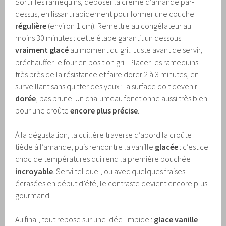
Sortir les ramequins, déposer la crème d’amande par-
dessus, en lissant rapidement pour former une couche
régulière
(environ 1 cm). Remettre au congélateur au
moins 30 minutes : cette étape garantit un dessous
vraiment glacé
au moment du gril. Juste avant de servir,
préchauffer le four en position gril. Placer les ramequins
très près de la résistance et faire dorer 2 à 3 minutes, en
surveillant sans quitter des yeux : la surface doit devenir
dorée
, pas brune. Un chalumeau fonctionne aussi très bien
pour une croûte
encore plus précise
.
À la dégustation, la cuillère traverse d’abord la croûte
tiède à l’amande, puis rencontre la vanille
glacée
: c’est ce
choc de températures qui rend la première bouchée
incroyable
. Servi tel quel, ou avec quelques fraises
écrasées en début d’été, le contraste devient encore plus
gourmand.
Au final, tout repose sur une idée limpide :
glace vanille