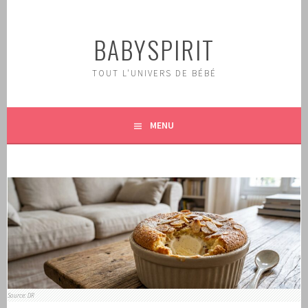
Aller
au
BABYSPIRIT
contenu
principal
TOUT L'UNIVERS DE BÉBÉ
MENU
Source: DR