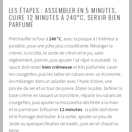
LES ÉTAPES : ASSEMBLER EN 5 MINUTES,
CUIRE 12 MINUTES À 240°C, SERVIR BIEN
PARFUMÉ
Préchauffer le four à
240 °C
, avec la plaque à l’intérieur si
possible, pour une pâte plus croustillante. Mélanger la
crème, la ricotta, le zeste de citron et le jus, saler
légèrement, poivrer, puis ajouter l’ail râpé si souhaité : la
sauce doit rester
bien crémeuse
et très parfumée. Laver
les courgettes, puis les tailler en rubans avec un économe ;
les mélanger dans un saladier avec l’huile d’olive, une
pincée de sel et un tour de poivre. Étaler la pâte, tartiner la
base crème en laissant un bord libre, répartir les rubans de
courgettes, puis ajouter la mozzarella déchirée à la main
et le parmesan. Enfourner
12 minutes
: la pâte doit dorer
et le fromage doit buller. À la sortie, ajouter un peu de
zeste ou quelques feuilles de basilic, puis servir chaud ou
tiède.