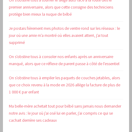
On s’obstine tous à tourner le siège auto face à la route dès le
premier anniversaire, alors que cette consigne des techniciens
protège bien mieux la nuque de bébé
Je postais fièrement mes photos de ventre rond sur les réseaux : le
jour où une amie m’a montré où elles avaient atterri, j’ai tout
supprimé
On s’obstine tous à consoler nos enfants après un anniversaire
manqué, alors que ce réflexe de parent passe à côté de l’essentiel
On s’obstine tous à empiler les paquets de couches jetables, alors
que ce choix revenu à la mode en 2026 allège la facture de plus de
1 000 € par enfant
Ma belle-mère achetait tout pour bébé sans jamais nous demander
notre avis : le jour où j’ai osé lui en parler, j’ai compris ce qui se
cachait derrière ses cadeaux