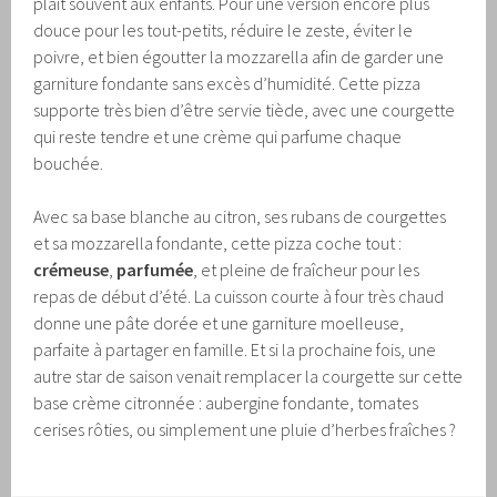
plaît souvent aux enfants. Pour une version encore plus
douce pour les tout-petits, réduire le zeste, éviter le
poivre, et bien égoutter la mozzarella afin de garder une
garniture fondante sans excès d’humidité. Cette pizza
supporte très bien d’être servie tiède, avec une courgette
qui reste tendre et une crème qui parfume chaque
bouchée.
Avec sa base blanche au citron, ses rubans de courgettes
et sa mozzarella fondante, cette pizza coche tout :
crémeuse
,
parfumée
, et pleine de fraîcheur pour les
repas de début d’été. La cuisson courte à four très chaud
donne une pâte dorée et une garniture moelleuse,
parfaite à partager en famille. Et si la prochaine fois, une
autre star de saison venait remplacer la courgette sur cette
base crème citronnée : aubergine fondante, tomates
cerises rôties, ou simplement une pluie d’herbes fraîches ?