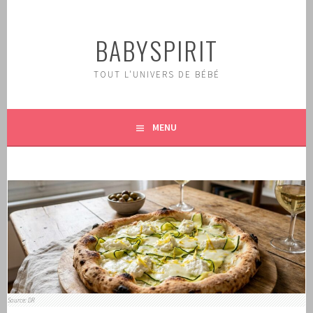
Aller
au
BABYSPIRIT
contenu
principal
TOUT L'UNIVERS DE BÉBÉ
MENU
Source: DR