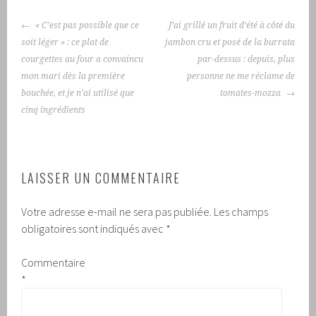
NAVIGATION
« C’est pas possible que ce
J’ai grillé un fruit d’été à côté du
DES
soit léger » : ce plat de
jambon cru et posé de la burrata
ARTICLES
courgettes au four a convaincu
par-dessus : depuis, plus
mon mari dès la première
personne ne me réclame de
bouchée, et je n’ai utilisé que
tomates-mozza
cinq ingrédients
LAISSER UN COMMENTAIRE
Votre adresse e-mail ne sera pas publiée.
Les champs
obligatoires sont indiqués avec
*
Commentaire
*