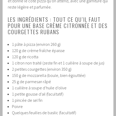
et donne le côté pizza qu’on attend, avec une garniture qui
reste légère et parfumée.
LES INGRÉDIENTS : TOUT CE QU’IL FAUT
POUR UNE BASE CRÈME CITRONNÉE ET DES
COURGETTES RUBANS
1 pâte à pizza (environ 260 g)
120 g de crème fraîche épaisse
120 g de ricotta
1 citron non traité (zeste fin et 1 cuillère à soupe de jus)
2 petites courgettes (environ 350 g)
150 g de mozzarella (boule, bien égouttée)
25 g de parmesan râpé
1 cuillère à soupe d’huile d’olive
1 petite gousse d’ail (facultatif)
1 pincée de sel fin
Poivre
Quelques feuilles de basilic (facultatif)