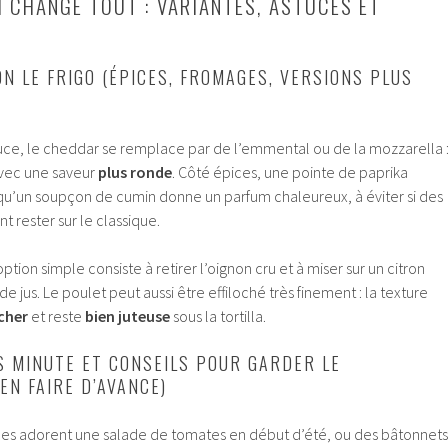
I CHANGE TOUT : VARIANTES, ASTUCES ET
N LE FRIGO (ÉPICES, FROMAGES, VERSIONS PLUS
uce, le cheddar se remplace par de l’emmental ou de la mozzarella 
vec une saveur
plus ronde
. Côté épices, une pointe de paprika
 qu’un soupçon de cumin donne un parfum chaleureux, à éviter si des
nt rester sur le classique.
option simple consiste à retirer l’oignon cru et à miser sur un citron
 de jus. Le poulet peut aussi être effiloché très finement : la texture
cher
et reste
bien juteuse
sous la tortilla.
 MINUTE ET CONSEILS POUR GARDER LE
EN FAIRE D’AVANCE)
ngles adorent une salade de tomates en début d’été, ou des bâtonnets