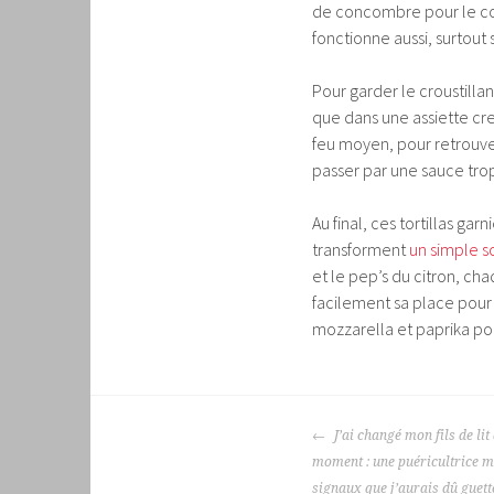
de concombre pour le c
fonctionne aussi, surtout 
Pour garder le croustillan
que dans une assiette creu
feu moyen, pour retrouver
passer par une sauce tro
Au final, ces tortillas ga
transforment
un simple s
et le pep’s du citron, cha
facilement sa place pour l
mozzarella et paprika po
NAVIGATION
J’ai changé mon fils de li
DES
moment : une puéricultrice m’
ARTICLES
signaux que j’aurais dû guett