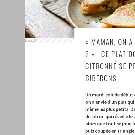
« MAMAN, ON A
Source: DR
? » : CE PLAT 
CITRONNÉ SE P
BIBERONS
Un mardi soir de début d’
on a envie d’un plat qui
même les plus petits. D
de citron qui réveille 
alors que tout se joue à 
puis coupée en triangl