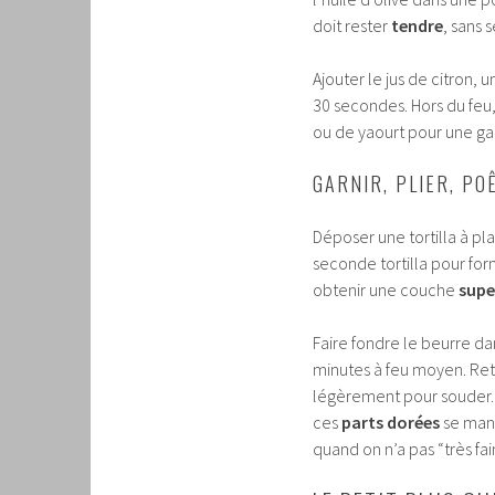
doit rester
tendre
, sans 
Ajouter le jus de citron,
30 secondes. Hors du feu,
ou de yaourt pour une ga
GARNIR, PLIER, P
Déposer une tortilla à pl
seconde tortilla pour form
obtenir une couche
supe
Faire fondre le beurre da
minutes à feu moyen. Ret
légèrement pour souder. F
ces
parts dorées
se mang
quand on n’a pas “très fai