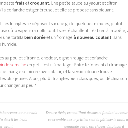
ontraste
frais
et
croquant
. Une petite sauce au yaourt et citron
si la coriandre est généreuse, et elle se propose sans piquant.
t, les triangles se déposent sur une grille quelques minutes, plutôt
se où la vapeur ramollit tout. Ils se réchauffent très bien à la poêle, 
 une tortilla
bien dorée
et un fromage
à nouveau coulant
, sans
p humide.
rnies au poulet citronné, cheddar, oignon rouge et coriandre
oir de semaine
en petit festin à partager. Entre le fondant du fromage
que triangle se picore avec plaisir, et la version douce trouve
es plus jeunes. Alors, plutôt triangles bien classiques, ou déclinaison
ur changer un peu ?
t à barreaux au mauvais
Encore tiède, croustillant dessus et fondant au cœur
a décrit les trois
ce crumble aux myrtilles sent la pâtisserie mais 
er avant
demande que trois choses du placard