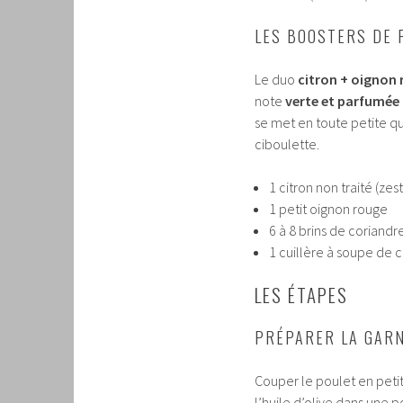
LES BOOSTERS DE 
Le duo
citron + oignon
note
verte et parfumée
se met en toute petite q
ciboulette.
1 citron non traité (zest
1 petit oignon rouge
6 à 8 brins de coriandr
1 cuillère à soupe de c
LES ÉTAPES
PRÉPARER LA GARN
Couper le poulet en peti
l’huile d’olive dans une p