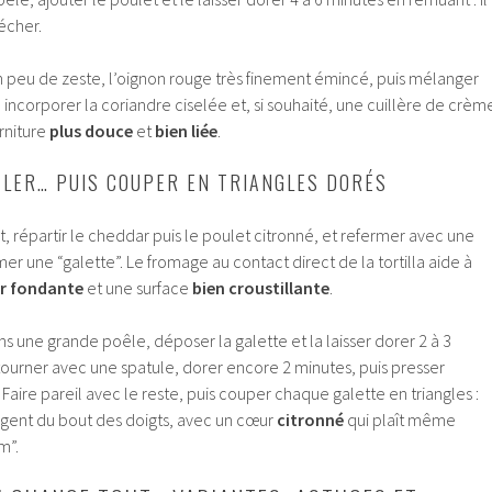
sécher.
 un peu de zeste, l’oignon rouge très finement émincé, puis mélanger
 incorporer la coriandre ciselée et, si souhaité, une cuillère de crèm
rniture
plus douce
et
bien liée
.
OÊLER… PUIS COUPER EN TRIANGLES DORÉS
at, répartir le cheddar puis le poulet citronné, et refermer avec une
er une “galette”. Le fromage au contact direct de la tortilla aide à
r fondante
et une surface
bien croustillante
.
ns une grande poêle, déposer la galette et la laisser dorer 2 à 3
ourner avec une spatule, dorer encore 2 minutes, puis presser
aire pareil avec le reste, puis couper chaque galette en triangles :
ent du bout des doigts, avec un cœur
citronné
qui plaît même
m”.