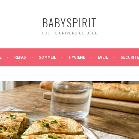
BABYSPIRIT
TOUT L'UNIVERS DE BÉBÉ
E
REPAS
SOMMEIL
HYGIENE
EVEIL
SECURIT