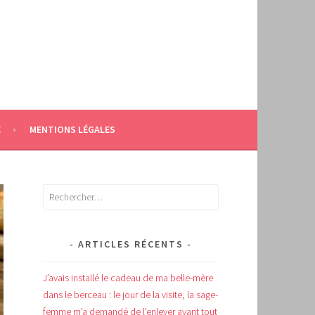
E
MENTIONS LÉGALES
Rechercher :
ARTICLES RÉCENTS
J’avais installé le cadeau de ma belle-mère
dans le berceau : le jour de la visite, la sage-
femme m’a demandé de l’enlever avant tout