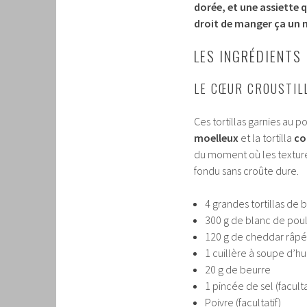
dorée, et une assiette q
droit de manger ça un m
LES INGRÉDIENTS
LE CŒUR CROUSTIL
Ces tortillas garnies au 
moelleux
et la tortilla
co
du moment où les texture
fondu sans croûte dure.
4 grandes tortillas de b
300 g de blanc de pou
120 g de cheddar râpé
1 cuillère à soupe d’hui
20 g de beurre
1 pincée de sel (facult
Poivre (facultatif)