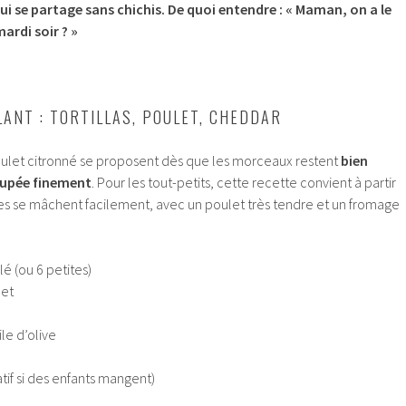
ui se partage sans chichis. De quoi entendre : « Maman, on a le
ardi soir ? »
LANT : TORTILLAS, POULET, CHEDDAR
poulet citronné se proposent dès que les morceaux restent
bien
upée finement
. Pour les tout-petits, cette recette convient à partir
s se mâchent facilement, avec un poulet très tendre et un fromage
lé (ou 6 petites)
let
le d’olive
atif si des enfants mangent)