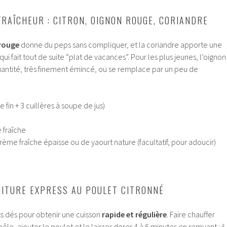
FRAÎCHEUR : CITRON, OIGNON ROUGE, CORIANDRE
 rouge
donne du peps sans compliquer, et la coriandre apporte une
qui fait tout de suite “plat de vacances”. Pour les plus jeunes, l’oignon
uantité, très finement émincé, ou se remplace par un peu de
e fin + 3 cuillères à soupe de jus)
e fraîche
rème fraîche épaisse ou de yaourt nature (facultatif, pour adoucir)
ITURE EXPRESS AU POULET CITRONNÉ
ts dés pour obtenir une cuisson
rapide et régulière
. Faire chauffer
oêle, ajouter le poulet et le laisser dorer 4 à 6 minutes en remuant : il