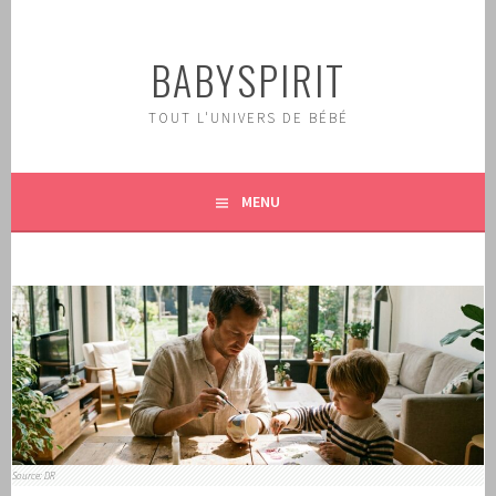
Aller
au
BABYSPIRIT
contenu
principal
TOUT L'UNIVERS DE BÉBÉ
MENU
Source: DR