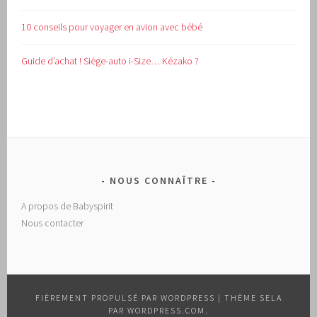
10 conseils pour voyager en avion avec bébé
Guide d’achat !
Siège-auto i-Size… Kézako ?
NOUS CONNAÎTRE
A propos de Babyspirit
Nous contacter
FIÈREMENT PROPULSÉ PAR WORDPRESS
|
THÈME SELA
PAR
WORDPRESS.COM
.