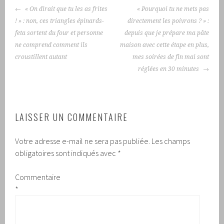
NAVIGATION
« On dirait que tu les as frites
« Pourquoi tu ne mets pas
DES
! » : non, ces triangles épinards-
directement les poivrons ? » :
ARTICLES
feta sortent du four et personne
depuis que je prépare ma pâte
ne comprend comment ils
maison avec cette étape en plus,
croustillent autant
mes soirées de fin mai sont
réglées en 30 minutes
LAISSER UN COMMENTAIRE
Votre adresse e-mail ne sera pas publiée.
Les champs
obligatoires sont indiqués avec
*
Commentaire
*