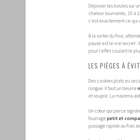
Déposer les boules sur un
chaleur tournante, 10 à 1
c’est exactement ce qui
À la sortie du four, atten
pause est le vrai secret 
pour l’effet coulant le pl
LES PIÈGES À ÉV
Des cookies plats ou sec
longue. Il faut un beurre
m
et souple. La maïzena aid
Un cœur qui perce signal
fourrage
petit et compa
passage rapide au frais a