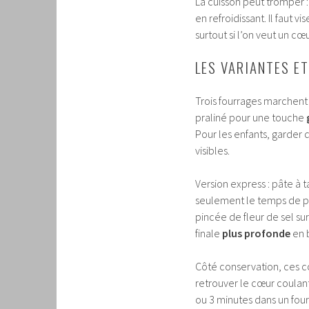
La cuisson peut tromper : 
en refroidissant. Il faut v
surtout si l’on veut un cœ
LES VARIANTES ET
Trois fourrages marchent
praliné pour une touche
Pour les enfants, garder 
visibles.
Version express : pâte à 
seulement le temps de pré
pincée de fleur de sel s
finale
plus profonde
en 
Côté conservation, ces c
retrouver le cœur coulant
ou 3 minutes dans un four