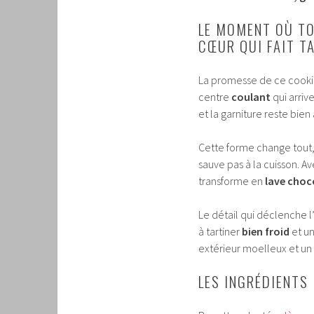
LE MOMENT OÙ TO
CŒUR QUI FAIT T
La promesse de ce cookie
centre
coulant
qui arriv
et la garniture reste bi
Cette forme change tout, 
sauve pas à la cuisson. Av
transforme en
lave choc
Le détail qui déclenche 
à tartiner
bien froid
et u
extérieur moelleux et un 
LES INGRÉDIENTS