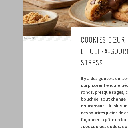
COOKIES CŒUR 
Source: DR
ET ULTRA-GOUR
STRESS
Il y a des goûters qui s
qui picorent encore tièd
ronds, presque sages, 
bouchée, tout change :
doucement. Là, plus un 
des sourires pleins de c
façonner la pâte en boul
: des cookies dodus, go