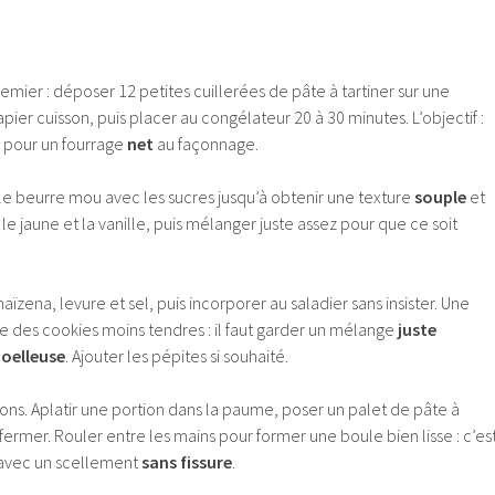
mier : déposer 12 petites cuillerées de pâte à tartiner sur une
pier cuisson, puis placer au congélateur 20 à 30 minutes. L’objectif :
pour un fourrage
net
au façonnage.
le beurre mou avec les sucres jusqu’à obtenir une texture
souple
et
, le jaune et la vanille, puis mélanger juste assez pour que ce soit
aïzena, levure et sel, puis incorporer au saladier sans insister. Une
e des cookies moins tendres : il faut garder un mélange
juste
oelleuse
. Ajouter les pépites si souhaité.
tions. Aplatir une portion dans la paume, poser un palet de pâte à
efermer. Rouler entre les mains pour former une boule bien lisse : c’es
 avec un scellement
sans fissure
.