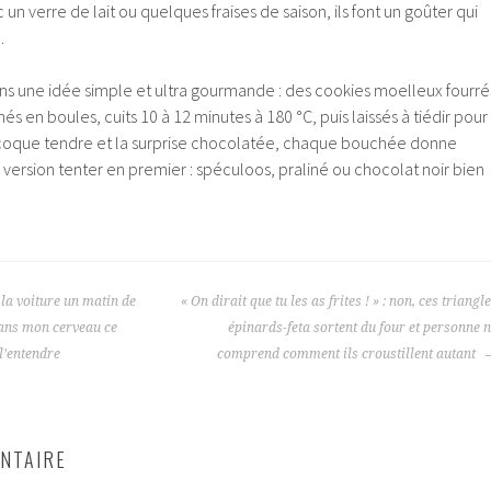
c un verre de lait ou quelques fraises de saison, ils font un goûter qui
.
 dans une idée simple et ultra gourmande : des cookies moelleux fourré
nés en boules, cuits 10 à 12 minutes à 180 °C, puis laissés à tiédir pour
a coque tendre et la surprise chocolatée, chaque bouchée donne
e version tenter en premier : spéculoos, praliné ou chocolat noir bien
la voiture un matin de
« On dirait que tu les as frites ! » : non, ces triangl
 dans mon cerveau ce
épinards-feta sortent du four et personne 
l’entendre
comprend comment ils croustillent autant
NTAIRE