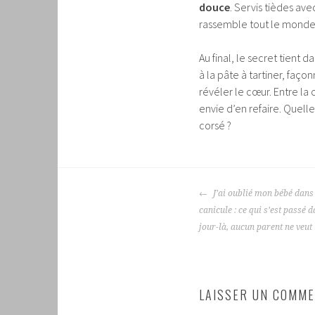
douce
. Servis tièdes ave
rassemble tout le monde
Au final, le secret tient
à la pâte à tartiner, façon
révéler le cœur. Entre l
envie d’en refaire. Quell
corsé ?
NAVIGATION
J’ai oublié mon bébé dans 
DES
canicule : ce qui s’est passé
ARTICLES
jour-là, aucun parent ne veut 
LAISSER UN COMME