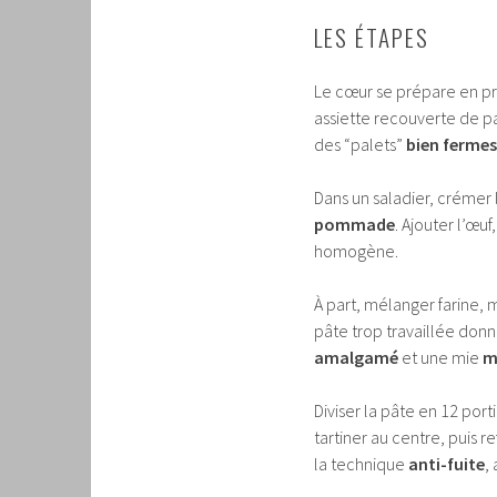
LES ÉTAPES
Le cœur se prépare en pre
assiette recouverte de pa
des “palets”
bien fermes
Dans un saladier, crémer 
pommade
. Ajouter l’œuf
homogène.
À part, mélanger farine, m
pâte trop travaillée donn
amalgamé
et une mie
m
Diviser la pâte en 12 por
tartiner au centre, puis r
la technique
anti-fuite
,