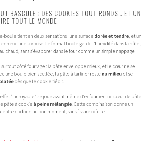
UT BASCULE : DES COOKIES TOUT RONDS… ET UN
AIRE TOUT LE MONDE
-boule tient en deux sensations : une surface
dorée et tendre
, et u
e comme une surprise. Le format boule garde l’humidité dans la pâte,
en au chaud, sans s’évaporer dans le four comme un simple nappage.
surtout côté fourrage : la pâte enveloppe mieux, et le cœur ne se
ec une boule bien scellée, la pâte à tartiner reste
au milieu
et se
olatée
dès que le cookie tiédit.
l’effet “incroyable” se joue avant même d’enfourner : un cœur de pât
ne pâte à cookie
à peine mélangée
. Cette combinaison donne un
centre qui fond au bon moment, sans fissure ni fuite.