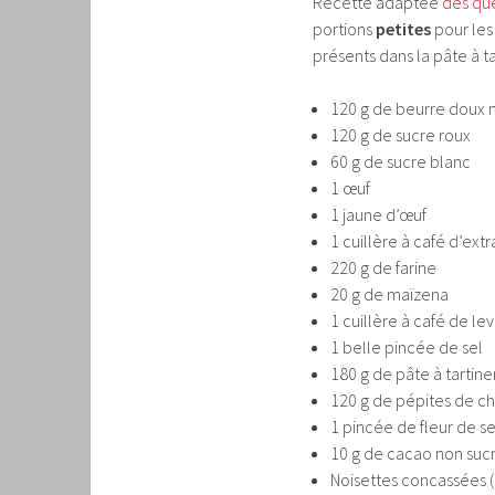
Recette adaptée
dès qu
portions
petites
pour les 
présents dans la pâte à ta
120 g de beurre doux
120 g de sucre roux
60 g de sucre blanc
1 œuf
1 jaune d’œuf
1 cuillère à café d’extr
220 g de farine
20 g de maïzena
1 cuillère à café de l
1 belle pincée de sel
180 g de pâte à tartiner
120 g de pépites de ch
1 pincée de fleur de se
10 g de cacao non sucré
Noisettes concassées (