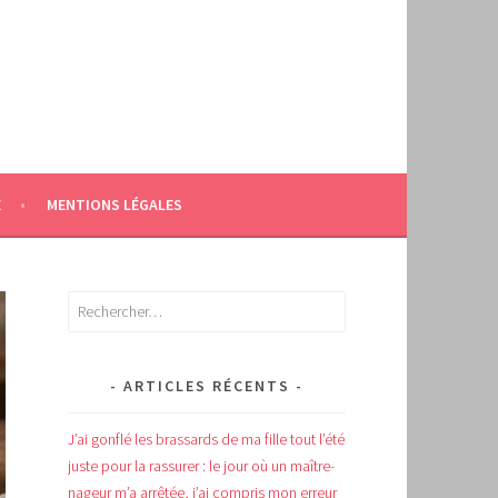
E
MENTIONS LÉGALES
Rechercher :
ARTICLES RÉCENTS
J’ai gonflé les brassards de ma fille tout l’été
juste pour la rassurer : le jour où un maître-
nageur m’a arrêtée, j’ai compris mon erreur