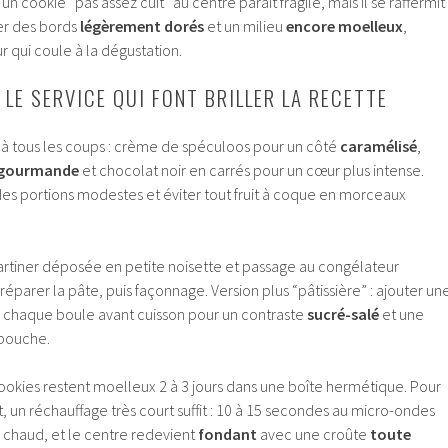
un cookie “pas assez cuit” au centre paraît fragile, mais il se raffermit
iser des bords
légèrement dorés
et un milieu
encore moelleux
,
ur qui coule à la dégustation.
 LE SERVICE QUI FONT BRILLER LA RECETTE
 à tous les coups : crème de spéculoos pour un côté
caramélisé
,
gourmande
et chocolat noir en carrés pour un cœur plus intense.
des portions modestes et éviter tout fruit à coque en morceaux
tartiner déposée en petite noisette et passage au congélateur
parer la pâte, puis façonnage. Version plus “pâtissière” : ajouter un
ur chaque boule avant cuisson pour un contraste
sucré-salé
et une
bouche.
ookies restent moelleux 2 à 3 jours dans une boîte hermétique. Pour
, un réchauffage très court suffit : 10 à 15 secondes au micro-ondes
 chaud, et le centre redevient
fondant
avec une croûte
toute