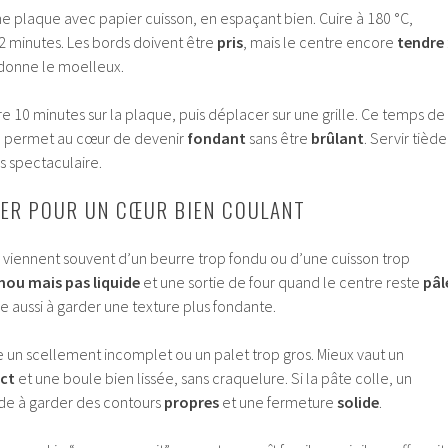
e plaque avec papier cuisson, en espaçant bien. Cuire à 180 °C,
2 minutes. Les bords doivent être
pris
, mais le centre encore
tendre
 donne le moelleux.
dre 10 minutes sur la plaque, puis déplacer sur une grille. Ce temps de
: il permet au cœur de devenir
fondant
sans être
brûlant
. Servir tiède
us spectaculaire.
ITER POUR UN CŒUR BIEN COULANT
s viennent souvent d’un beurre trop fondu ou d’une cuisson trop
ou mais pas liquide
et une sortie de four quand le centre reste
pâl
e aussi à garder une texture plus fondante.
e un scellement incomplet ou un palet trop gros. Mieux vaut un
ct
et une boule bien lissée, sans craquelure. Si la pâte colle, un
ide à garder des contours
propres
et une fermeture
solide
.