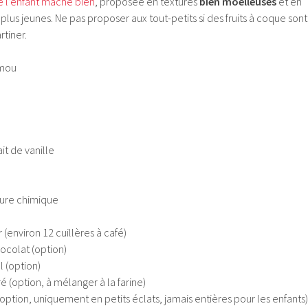
e l’enfant mâche bien
, proposée en textures
bien moelleuses
et en
plus jeunes. Ne pas proposer aux tout-petits si des fruits à coque sont
rtiner.
 mou
ait de vanille
evure chimique
 (environ 12 cuillères à café)
ocolat (option)
l (option)
 (option, à mélanger à la farine)
option, uniquement en petits éclats, jamais entières pour les enfants)