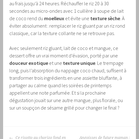
au frais jusqu’à 24 heures. Réchauffer le riz 20 à 30
secondes au micro-ondes avec 1 cuillère à soupe de lait
de coco rend du
moelleux
et évite une
texture sèche
. À
éviter absolument : remplacer le riz gluant par un riz rond
classique, car la texture collante ne se retrouve pas.
Avec seulement riz gluant, lait de coco et mangue, ce
dessert offre un vrai moment d’évasion, porté par une
douceur exotique
et une
texture unique
. Le trempage
long, puis l’absorption du nappage coco chaud, suffisent à
transformer trois ingrédients en une assiette bluffante, à
partager au calme quand les soirées de printemps
appellent une note parfumée. Et si la prochaine
dégustation jouait sur une autre mangue, plus florale, ou
sur un soupçon de sésame grillé pour changer le final ?
NAVIGATION
Ce risotto au chorizo fond en
Angoisses de future maman :