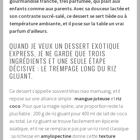
gourmandise franche, très parfumée, qui plaît aux
enfants comme aux parents. Avec sa douceur lactée et
son contraste sucré-salé, ce dessert se sert tiède ou à
température ambiante, et il pose sur la table un vrai
parfum d’ailleurs.
QUAND JE VEUX UN DESSERT EXOTIQUE
EXPRESS, JE NE GARDE QUE TROIS
INGRÉDIENTS ET UNE SEULE ÉTAPE
DÉCISIVE : LE TREMPAGE LONG DU RIZ
GLUANT.
Ce dessert s’appelle souvent khao niao mamuang, et il
repose sur une alliance simple :
mangue juteuse
et
riz
coco
. Pour que la magie opère, une proportion reste la
plus fiable : 200 g de riz gluant pour 400 ml de lait de coco
au total. Le riz gluant se trouve facilement en épicerie
asiatique, et il ne se remplace pas par un riz rond classique
: sa richesse en
amylopectine
donne cette
texture