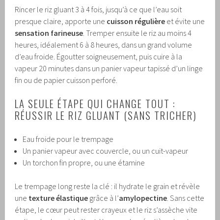
Rincer le riz gluant 3 à 4 fois, jusqu’à ce que l’eau soit
presque claire, apporte une
cuisson régulière
et évite une
sensation farineuse
. Tremper ensuite le riz au moins 4
heures, idéalement 6 à 8 heures, dans un grand volume
d’eau froide. Égoutter soigneusement, puis cuire à la
vapeur 20 minutes dans un panier vapeur tapissé d’un linge
fin ou de papier cuisson perforé.
LA SEULE ÉTAPE QUI CHANGE TOUT :
RÉUSSIR LE RIZ GLUANT (SANS TRICHER)
Eau froide pour le trempage
Un panier vapeur avec couvercle, ou un cuit-vapeur
Un torchon fin propre, ou une étamine
Le trempage long reste la clé : il hydrate le grain et révèle
une
texture élastique
grâce à l’
amylopectine
. Sans cette
étape, le cœur peut rester crayeux et le riz s’assèche vite