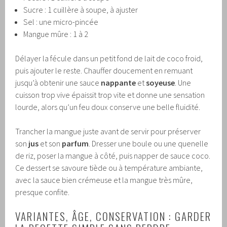
Sucre : 1 cuillère à soupe, à ajuster
Sel : une micro-pincée
Mangue mûre : 1 à 2
Délayer la fécule dans un petit fond de lait de coco froid,
puis ajouter le reste. Chauffer doucement en remuant
jusqu’à obtenir une sauce
nappante
et
soyeuse
. Une
cuisson trop vive épaissit trop vite et donne une sensation
lourde, alors qu’un feu doux conserve une belle fluidité.
Trancher la mangue juste avant de servir pour préserver
son
jus
et son
parfum
. Dresser une boule ou une quenelle
de riz, poser la mangue à côté, puis napper de sauce coco.
Ce dessert se savoure tiède ou à température ambiante,
avec la sauce bien crémeuse et la mangue très mûre,
presque confite.
VARIANTES, ÂGE, CONSERVATION : GARDER