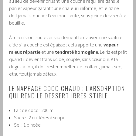
au lieu de devenir brillant. Une couche régulière dans le
panier vapeur garantit une chaleur uniforme, et le riz ne
doit jamais toucher l’eau bouillante, sous peine de virer à la
bouillie.
À mi-cuisson, soulever rapidement le riz avec une spatule
aide si la couche est épaisse : cela apporte une
vapeur
mieux répartie
et une
tendreté homogène
. Le riz est prêt
quand il devient translucide, souple, sans cœur dur. À la
dégustation, il doit rester moelleux et collant, jamais sec,
et surtout jamais pâteux.
LE NAPPAGE COCO CHAUD : L’ABSORPTION
QUI REND LE DESSERT IRRÉSISTIBLE
Lait de coco : 200 ml
Sucre : 2 cuillères à soupe
Sel : 1 pincée