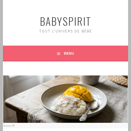
Aller
au
BABYSPIRIT
contenu
principal
TOUT L'UNIVERS DE BÉBÉ
MENU
Source: DR