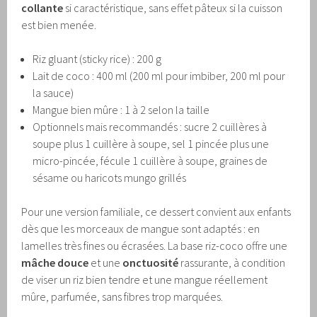
collante
si caractéristique, sans effet pâteux si la cuisson
est bien menée.
Riz gluant (sticky rice) : 200 g
Lait de coco : 400 ml (200 ml pour imbiber, 200 ml pour
la sauce)
Mangue bien mûre : 1 à 2 selon la taille
Optionnels mais recommandés : sucre 2 cuillères à
soupe plus 1 cuillère à soupe, sel 1 pincée plus une
micro-pincée, fécule 1 cuillère à soupe, graines de
sésame ou haricots mungo grillés
Pour une version familiale, ce dessert convient aux enfants
dès que les morceaux de mangue sont adaptés : en
lamelles très fines ou écrasées. La base riz-coco offre une
mâche douce
et une
onctuosité
rassurante, à condition
de viser un riz bien tendre et une mangue réellement
mûre, parfumée, sans fibres trop marquées.