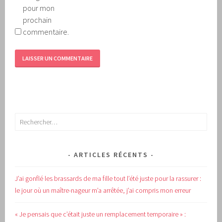
pour mon
prochain
commentaire.
Rechercher :
ARTICLES RÉCENTS
J’ai gonflé les brassards de ma fille tout l’été juste pour la rassurer :
le jour où un maître-nageur m’a arrêtée, j’ai compris mon erreur
« Je pensais que c’était juste un remplacement temporaire » :