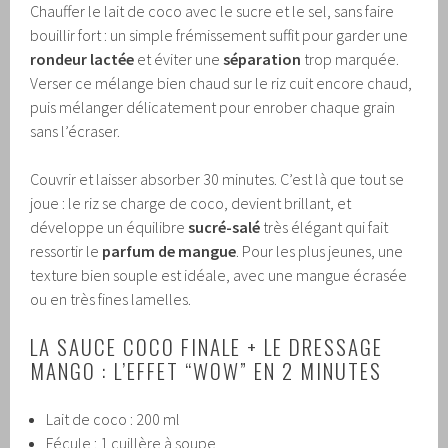
Chauffer le lait de coco avec le sucre et le sel, sans faire
bouillir fort : un simple frémissement suffit pour garder une
rondeur lactée
et éviter une
séparation
trop marquée.
Verser ce mélange bien chaud sur le riz cuit encore chaud,
puis mélanger délicatement pour enrober chaque grain
sans l’écraser.
Couvrir et laisser absorber 30 minutes. C’est là que tout se
joue : le riz se charge de coco, devient brillant, et
développe un équilibre
sucré-salé
très élégant qui fait
ressortir le
parfum de mangue
. Pour les plus jeunes, une
texture bien souple est idéale, avec une mangue écrasée
ou en très fines lamelles.
LA SAUCE COCO FINALE + LE DRESSAGE
MANGO : L’EFFET “WOW” EN 2 MINUTES
Lait de coco : 200 ml
Fécule : 1 cuillère à soupe