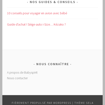
NOS GUIDES & CONSEILS
10 conseils pour voyager en avion avec bébé
Guide d’achat !
Siège-auto i-Size… Kézako ?
NOUS CONNAÎTRE
A propos de Babyspirit
Nous contacter
FIÈREMENT PROPULSÉ PAR WORDPRESS
|
THÈME SELA