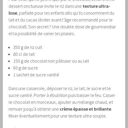
dessert onctueuse invite le riz dans une
texture ultra-
lisse
, parfaite pour les enfants dès qu’ils consomment du
lait et du cacao (éviter avant l’âge recommandé pour le
chocolat). Son secret ? Une double dose de gourmandise
et la possibilité de varier les plaisirs.
350 g de riz cuit
80 cl de lait
150 g de chocolat noir pâtissier ou au lait
60 g de sucre
1 sachet de sucre vanillé
Dans une casserole, déposer le riz, le lait, le sucre et le
sucre vanillé. Porter à ébullition puis baisser le feu. Casser
le chocolat en morceaux, ajouter au mélange chaud, et
remuer jusqu’à obtenir une
crème épaisse et brillante
.
Mixer éventuellement pour une texture ultra-souple.