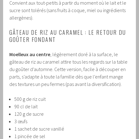
Convient aux tout-petits à partir du moment où le lait et le
sucre sont tolérés (sans fruits à coque, miel ou ingrédients
allergènes).
GÂTEAU DE RIZ AU CARAMEL : LE RETOUR DU
GOÛTER FONDANT
Moelleux au centre
, légèrement doré à la surface, le
gâteau de riz au caramel attire tous les regards sur la table
du goûter d’automne. Cette version, facile à découper en
parts, s’adapte à toute la famille dès que l’enfant mange
des textures un peu fermes (pas avant la diversification).
500 g de riz cuit
90 cl de lait
120 g de sucre
3 œufs
1 sachet de sucre vanillé
1 pincée de sel