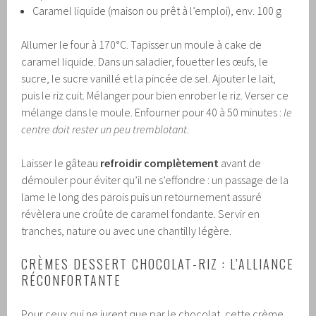
Caramel liquide (maison ou prêt à l’emploi), env. 100 g
Allumer le four à 170°C. Tapisser un moule à cake de
caramel liquide. Dans un saladier, fouetter les œufs, le
sucre, le sucre vanillé et la pincée de sel. Ajouter le lait,
puis le riz cuit. Mélanger pour bien enrober le riz. Verser ce
mélange dans le moule. Enfourner pour 40 à 50 minutes :
le
centre doit rester un peu tremblotant
.
Laisser le gâteau
refroidir complètement
avant de
démouler pour éviter qu’il ne s’effondre : un passage de la
lame le long des parois puis un retournement assuré
révèlera une croûte de caramel fondante. Servir en
tranches, nature ou avec une chantilly légère.
CRÈMES DESSERT CHOCOLAT-RIZ : L’ALLIANCE
RÉCONFORTANTE
Pour ceux qui ne jurent que par le chocolat, cette crème