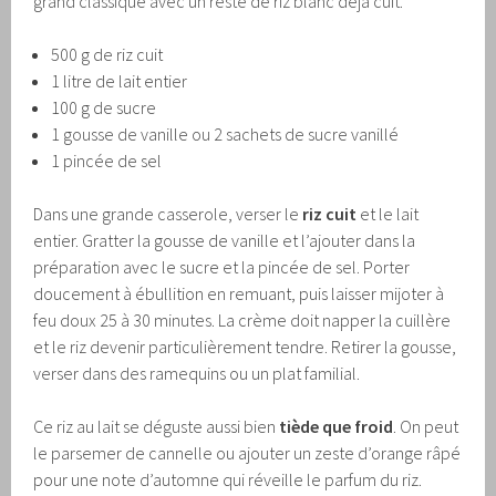
grand classique avec un reste de riz blanc déjà cuit.
500 g de riz cuit
1 litre de lait entier
100 g de sucre
1 gousse de vanille ou 2 sachets de sucre vanillé
1 pincée de sel
Dans une grande casserole, verser le
riz cuit
et le lait
entier. Gratter la gousse de vanille et l’ajouter dans la
préparation avec le sucre et la pincée de sel. Porter
doucement à ébullition en remuant, puis laisser mijoter à
feu doux 25 à 30 minutes. La crème doit napper la cuillère
et le riz devenir particulièrement tendre. Retirer la gousse,
verser dans des ramequins ou un plat familial.
Ce riz au lait se déguste aussi bien
tiède que froid
. On peut
le parsemer de cannelle ou ajouter un zeste d’orange râpé
pour une note d’automne qui réveille le parfum du riz.