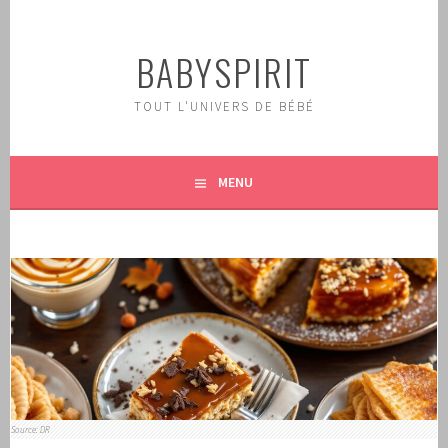
Aller
au
BABYSPIRIT
contenu
principal
TOUT L'UNIVERS DE BÉBÉ
MENU
Source: DR