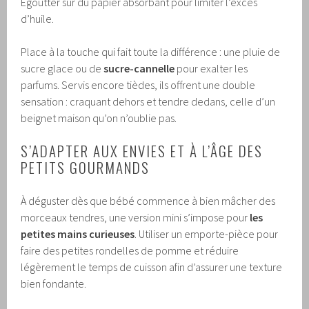
Égoutter sur du papier absorbant pour limiter l’excès
d’huile.
Place à la touche qui fait toute la différence : une pluie de
sucre glace ou de
sucre-cannelle
pour exalter les
parfums. Servis encore tièdes, ils offrent une double
sensation : craquant dehors et tendre dedans, celle d’un
beignet maison qu’on n’oublie pas.
S’ADAPTER AUX ENVIES ET À L’ÂGE DES
PETITS GOURMANDS
À déguster dès que bébé commence à bien mâcher des
morceaux tendres, une version mini s’impose pour
les
petites mains curieuses
. Utiliser un emporte-pièce pour
faire des petites rondelles de pomme et réduire
légèrement le temps de cuisson afin d’assurer une texture
bien fondante.