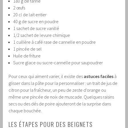
180 g de farine
2 œufs
20 cl de lait entier
40 g de sucre en poudre
1 sachet de sucre vanillé
1/2 sachet de levure chimique
1 cuillère à café rase de cannelle en poudre
1 pincée de sel
Huile de friture
Sucre glace ou sucre-cannelle pour saupoudrer
Pour ceux qui aiment varier, il existe des
astuces faciles
à
glisser dans la pâte pour la personnaliser : un trait de jus de
citron pour la fraîcheur, un peu de zeste d’orange ou
même une pincée de noix de muscade. Quelques raisins
secs ou des dés de poire ajouteront de la surprise dans
chaque bouchée.
LES ÉTAPES POUR DES BEIGNETS