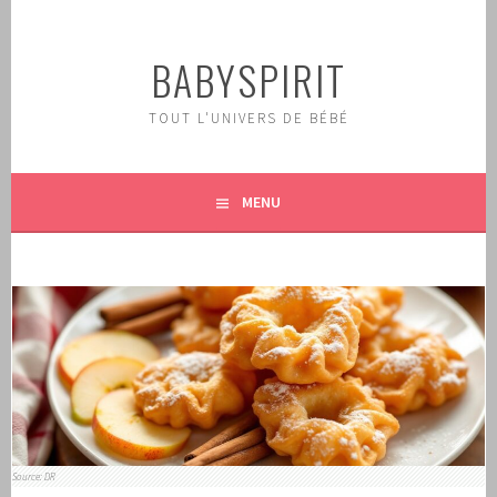
Aller
au
BABYSPIRIT
contenu
principal
TOUT L'UNIVERS DE BÉBÉ
MENU
Source: DR