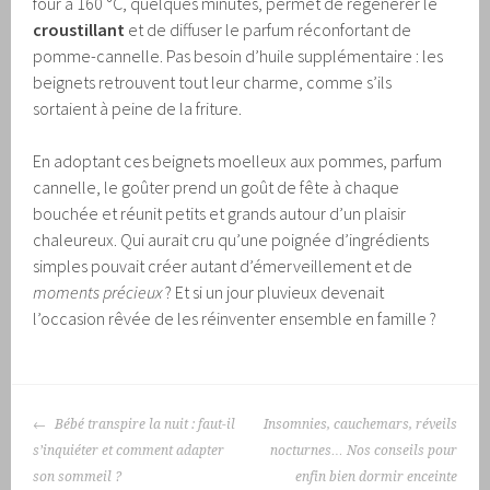
four à 160 °C, quelques minutes, permet de régénérer le
croustillant
et de diffuser le parfum réconfortant de
pomme-cannelle. Pas besoin d’huile supplémentaire : les
beignets retrouvent tout leur charme, comme s’ils
sortaient à peine de la friture.
En adoptant ces beignets moelleux aux pommes, parfum
cannelle, le goûter prend un goût de fête à chaque
bouchée et réunit petits et grands autour d’un plaisir
chaleureux. Qui aurait cru qu’une poignée d’ingrédients
simples pouvait créer autant d’émerveillement et de
moments précieux
? Et si un jour pluvieux devenait
l’occasion rêvée de les réinventer ensemble en famille ?
NAVIGATION
Bébé transpire la nuit : faut-il
Insomnies, cauchemars, réveils
DES
s’inquiéter et comment adapter
nocturnes… Nos conseils pour
ARTICLES
son sommeil ?
enfin bien dormir enceinte