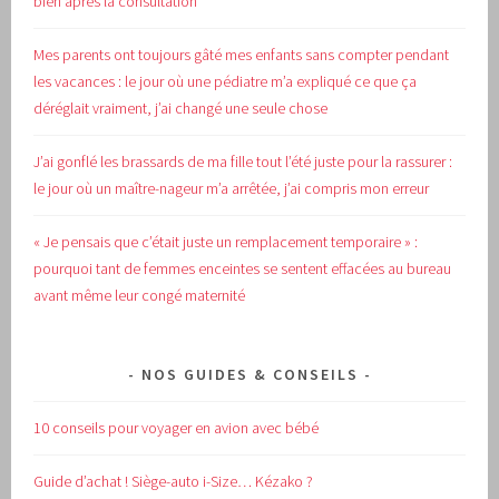
bien après la consultation
Mes parents ont toujours gâté mes enfants sans compter pendant
les vacances : le jour où une pédiatre m’a expliqué ce que ça
déréglait vraiment, j’ai changé une seule chose
J’ai gonflé les brassards de ma fille tout l’été juste pour la rassurer :
le jour où un maître-nageur m’a arrêtée, j’ai compris mon erreur
« Je pensais que c’était juste un remplacement temporaire » :
pourquoi tant de femmes enceintes se sentent effacées au bureau
avant même leur congé maternité
NOS GUIDES & CONSEILS
10 conseils pour voyager en avion avec bébé
Guide d’achat !
Siège-auto i-Size… Kézako ?