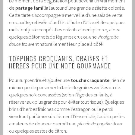
Le moment de la dégustation peut devenir un vrai moment
de
partage familial
autour d’une grande assiette colorée.
Cette tarte s’accompagne à merveille d’une salade verte
croquante, relevée d’un filet d’huile d’olive et de quelques
radis tout juste coupés. Les enfants aiment picorer, alors
quelques bâtonnets de légumes crus ou une
vinaigrette
douce
trouvent naturellement leur place à côté.
TOPPINGS CROQUANTS, GRAINES ET
HERBES POUR UNE NOTE GOURMANDE
Pour surprendre et ajouter une
touche craquante
, rien de
mieux que de parsemer la tarte de graines variées ou de
quelques noix concassées (selon l’âge des enfants, à
réserver aux plus grands pour éviter tout risque). Quelques
brins d’herbes fraîches comme l’estragon ou le persil
viendront parfumer subtilement l’ensemble, tandis que les
amateurs de douceur oseront une
pincée de paprika
doux
ou quelques zestes de citron.