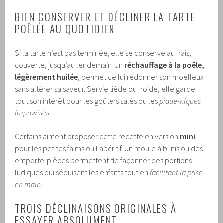
BIEN CONSERVER ET DÉCLINER LA TARTE
POÊLÉE AU QUOTIDIEN
Si la tarte n’est pas terminée, elle se conserve au frais,
couverte, jusqu’au lendemain. Un
réchauffage à la poêle,
légèrement huilée
, permet de lui redonner son moelleux
sans altérer sa saveur. Servie tiède ou froide, elle garde
tout son intérêt pour les goûters salés ou les
pique-niques
improvisés
.
Certains aiment proposer cette recette en version
mini
pour les petites faims ou l’apéritif. Un moule à blinis ou des
emporte-pièces permettent de façonner des portions
ludiques qui séduisent les enfants tout en
facilitant la prise
en main
.
TROIS DÉCLINAISONS ORIGINALES À
ESSAYER ABSOLUMENT