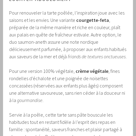
Pour renouveler la tarte poêlée, l’inspiration joue avec les
saisons et les envies. Une variante
courgette-feta
,
préparée de la même manière et riche en couleur, plaît
aux palais en quête de fraîcheur estivale. Autre option, le
duo saumon-aneth assure une note nordique
délicieusement parfumée, à proposer aux enfants habitués
aux saveurs de la mer et déjà
friands de textures onctueuses
.
Pour une version 100% végétale,
crème végétale
, fines
rondelles d’échalote et une poignée de noisettes
concassées (réservées aux enfants plus âgés) composent
une alternative savoureuse, sans rien céder à la douceur ni
à la
gourmandise
.
Servie à la poêle, cette tarte sans pâte bouscule les
habitudes tout en restant fidèle à l’esprit des repas en
famille : spontanéité, saveurs franches et plaisir partagé à