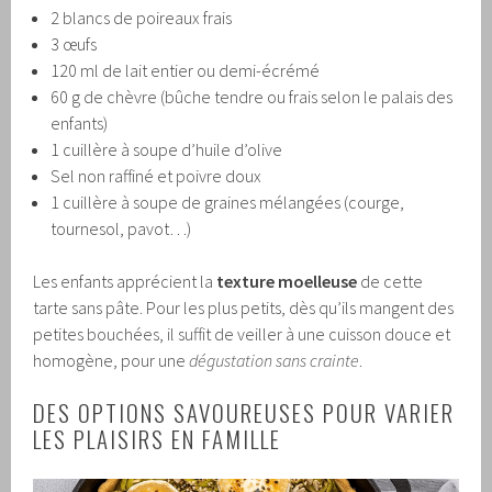
2 blancs de poireaux frais
3 œufs
120 ml de lait entier ou demi-écrémé
60 g de chèvre (bûche tendre ou frais selon le palais des
enfants)
1 cuillère à soupe d’huile d’olive
Sel non raffiné et poivre doux
1 cuillère à soupe de graines mélangées (courge,
tournesol, pavot…)
Les enfants apprécient la
texture moelleuse
de cette
tarte sans pâte. Pour les plus petits, dès qu’ils mangent des
petites bouchées, il suffit de veiller à une cuisson douce et
homogène, pour une
dégustation sans crainte
.
DES OPTIONS SAVOUREUSES POUR VARIER
LES PLAISIRS EN FAMILLE