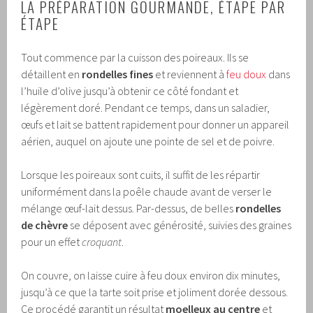
LA PRÉPARATION GOURMANDE, ÉTAPE PAR
ÉTAPE
Tout commence par la cuisson des poireaux. Ils se
détaillent en
rondelles fines
et reviennent à
feu doux
dans
l’huile d’olive jusqu’à obtenir ce côté fondant et
légèrement doré. Pendant ce temps, dans un saladier,
œufs et lait se battent rapidement pour donner un appareil
aérien, auquel on ajoute une pointe de sel et de poivre.
Lorsque les poireaux sont cuits, il suffit de les répartir
uniformément dans la poêle chaude avant de verser le
mélange œuf-lait dessus. Par-dessus, de belles
rondelles
de chèvre
se déposent avec générosité, suivies des graines
pour un effet
croquant
.
On couvre, on laisse cuire à feu doux environ dix minutes,
jusqu’à ce que la tarte soit prise et joliment dorée dessous.
Ce procédé garantit un résultat
moelleux au centre
et