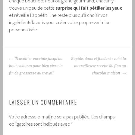
chaque bouchée. Petit ou grand gourmand, chacun y
trouve un peu de cette
surprise qui fait pétiller les yeux
et réveille l’appétit. Il ne reste plus qu’à choisir vos
ingrédients favoris pour créer votre propre variation
personnalisée.
NAVIGATION
Travailler enceinte jusqu’au
Rapide, doux et fondant : voici la
DES
bout : astuces pour bien vivre la
merveilleuse recette du flan au
ARTICLES
fin de grossesse au travail
chocolat maison
LAISSER UN COMMENTAIRE
Votre adresse e-mail ne sera pas publiée.
Les champs
obligatoires sont indiqués avec
*