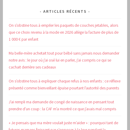
ARTICLES RÉCENTS
On s’obstine tous à empiler les paquets de couches jetables, alors
que ce choix revenu à la mode en 2026 allège la facture de plus de
1 000 € par enfant
Ma belle-mère achetait tout pour bébé sans jamais nous demander
notre avis : le jour où j’ai osé lui en parler, j’ai compris ce qui se
cachait derrière ses cadeaux
On s’obstine tous à expliquer chaque refus à nos enfants : ce réflexe
présenté comme bienveillant épuise pourtant l’autorité des parents
J’ai rempli ma demande de congé de naissance en pensant tout
prendre d’un coup : la CAF m’a montré ce que j’avais mal compris
« Je pensais que ma mère voulait juste m’aider » : pourquoi tant de
futures mamans finissent par s’opposer à la leur pendant la