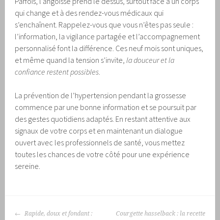
Parfois, l’angoisse prend le dessus, surtout face à un corps
qui change et à des rendez-vous médicaux qui
s’enchaînent. Rappelez-vous que vous n’êtes pas seule :
l’information, la vigilance partagée et l’accompagnement
personnalisé font la différence. Ces neuf mois sont uniques,
et même quand la tension s’invite,
la douceur et la
confiance restent possibles
.
La prévention de l’hypertension pendant la grossesse
commence par une bonne information et se poursuit par
des gestes quotidiens adaptés. En restant attentive aux
signaux de votre corps et en maintenant un dialogue
ouvert avec les professionnels de santé, vous mettez
toutes les chances de votre côté pour une expérience
sereine.
NAVIGATION
Rapide, doux et fondant :
Courgette hasselback : la recette