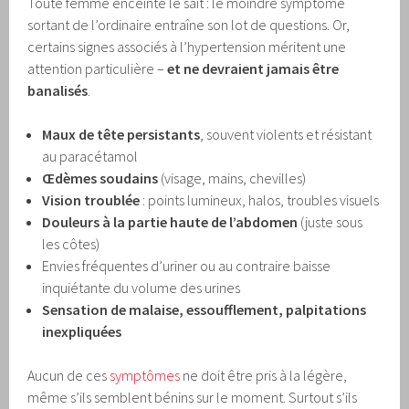
Toute femme enceinte le sait : le moindre symptôme
sortant de l’ordinaire entraîne son lot de questions. Or,
certains signes associés à l’hypertension méritent une
attention particulière –
et ne devraient jamais être
banalisés
.
Maux de tête persistants
, souvent violents et résistant
au paracétamol
Œdèmes soudains
(visage, mains, chevilles)
Vision troublée
: points lumineux, halos, troubles visuels
Douleurs à la partie haute de l’abdomen
(juste sous
les côtes)
Envies fréquentes d’uriner ou au contraire baisse
inquiétante du volume des urines
Sensation de malaise, essoufflement, palpitations
inexpliquées
Aucun de ces
symptômes
ne doit être pris à la légère,
même s’ils semblent bénins sur le moment. Surtout s’ils