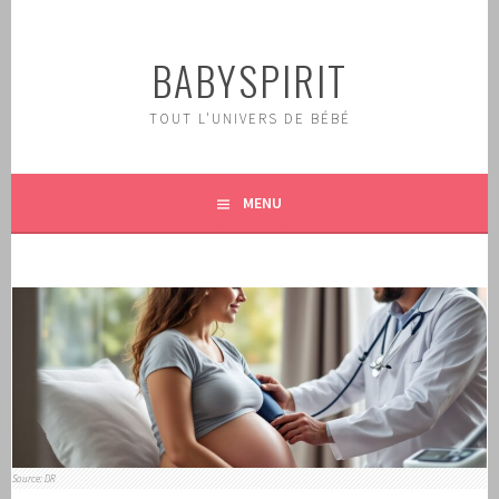
Aller
au
BABYSPIRIT
contenu
principal
TOUT L'UNIVERS DE BÉBÉ
MENU
Source: DR