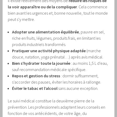
il existe réellement des moyens de
réduire les risques de
la voir apparaître ou de la compliquer
. Cela commence
bien avant les urgences et, bonne nouvelle, tout le monde
peut s’y mettre.
Adopter une alimentation équilibrée
, pauvre en sel,
riche en fruits, légumes, produits frais, en limitant les
produits industriels transformés.
Pratiquer une activité physique adaptée
(marche
douce, natation, yoga prénatal…) après avis médical.
Bien s’hydrater toute la journée
: au moins 1,5 L d’eau,
sauf recommandation médicale spécifique.
Repos et gestion du stress
: dormir suffisamment,
s’accorder des pauses, éviter les horaires à rallonge.
Éviter le tabac et l’alcool
sans aucune exception.
Le suivi médical constitue la deuxième pierre de la
prévention. Les professionnels adaptent leurs conseils en
fonction de vos antécédents, de votre âge, du