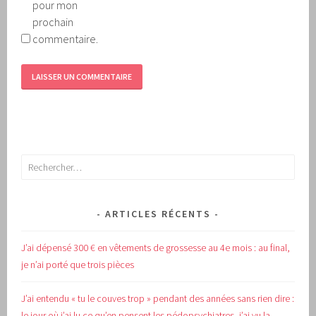
pour mon
prochain
commentaire.
Rechercher :
ARTICLES RÉCENTS
J’ai dépensé 300 € en vêtements de grossesse au 4e mois : au final,
je n’ai porté que trois pièces
J’ai entendu « tu le couves trop » pendant des années sans rien dire :
le jour où j’ai lu ce qu’en pensent les pédopsychiatres, j’ai vu la