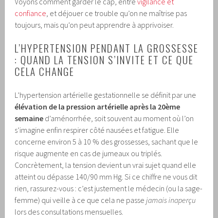
Voyons comment garder le cap, entre
vigilance et
confiance
, et déjouer ce trouble qu’on ne maîtrise pas
toujours, mais qu’on peut apprendre à apprivoiser.
L’HYPERTENSION PENDANT LA GROSSESSE
: QUAND LA TENSION S’INVITE ET CE QUE
CELA CHANGE
L’hypertension artérielle gestationnelle se définit par une
élévation de la pression artérielle après la 20ème
semaine
d’aménorrhée, soit souvent au moment où l’on
s’imagine enfin respirer côté nausées et fatigue. Elle
concerne environ 5 à 10 % des grossesses, sachant que le
risque augmente en cas de jumeaux ou triplés.
Concrètement, la tension devient un vrai sujet quand elle
atteint ou dépasse 140/90 mm Hg. Si ce chiffre ne vous dit
rien, rassurez-vous : c’est justement le médecin (ou la sage-
femme) qui veille à ce que cela ne passe
jamais inaperçu
lors des consultations mensuelles.