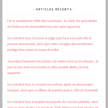
ARTICLES RÉCENTS
Fini le smartphone offert dès la primaire : en 2026, les spécialistes
de l’enfance recommandent tous une autre approche
On s’obstine tous à tourner le siège auto face à la route dès le
premier anniversaire, alors que cette consigne des techniciens
protège bien mieux la nuque de bébé
Je postais fièrement mes photos de ventre rond sur les réseaux : le
jour où une amie m’a montré où elles avaient atterri, j’ai tout
supprimé
On s’obstine tous à consoler nos enfants après un anniversaire
manqué, alors que ce réflexe de parent passe à côté de l’essentiel
On s’obstine tous à empiler les paquets de couches jetables, alors
que ce choix revenu à la mode en 2026 allège la facture de plus de