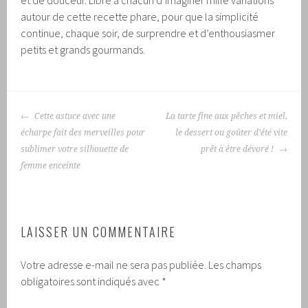
et de douceur. Libre à chacun d’imaginer mille variations
autour de cette recette phare, pour que la simplicité
continue, chaque soir, de surprendre et d’enthousiasmer
petits et grands gourmands.
NAVIGATION
Cette astuce avec une
La tarte fine aux pêches et miel,
DES
écharpe fait des merveilles pour
le dessert ou goûter d’été vite
ARTICLES
sublimer votre silhouette de
prêt à être dévoré !
femme enceinte
LAISSER UN COMMENTAIRE
Votre adresse e-mail ne sera pas publiée.
Les champs
obligatoires sont indiqués avec
*