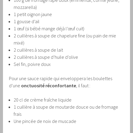
100 g de fromage râpé doux (emmental, comté jeune,
mozzarella)
1 petit oignon jaune
1 gousse d’ail
1 œuf (si bébé mange déjà l’œuf cuit)
2 cuillères à soupe de chapelure fine (ou pain de mie
mixé)
2 cuillères à soupe de lait
2 cuillères à soupe d’huile d’olive
Sel fin, poivre doux
Pour une sauce rapide qui enveloppera les boulettes
d’une
onctuosité réconfortante
, il faut :
20 cl de crème fraîche liquide
1 cuillère à soupe de moutarde douce ou de fromage
frais
Une pincée de noix de muscade