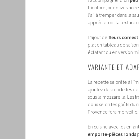
tricolore, aux olives noi
l’ail à tremper dans la sa
apprécieront la texture 
L’ajout de
fleurs comest
plat en tableau de saison
éclatant ou en version mi
VARIANTE ET ADAP
La recette se prête à l’i
ajoutez des rondelles de 
sous la mozzarella. Les 
doux selon les goûts du
Provence fera merveille.
En cuisine avec les enfants
emporte-pièces ronds
p