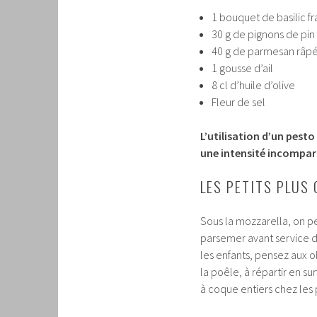
1 bouquet de basilic fr
30 g de pignons de pin 
40 g de parmesan râp
1 gousse d’ail
8 cl d’huile d’olive
Fleur de sel
L’utilisation d’un pest
une intensité incompar
LES PETITS PLUS 
Sous la mozzarella, on pe
parsemer avant service d’
les enfants, pensez aux 
la poêle, à répartir en s
à coque entiers chez les 