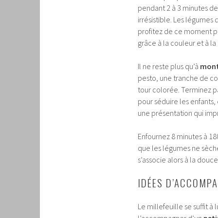
pendant 2 à 3 minutes de
irrésistible. Les légumes
profitez de ce moment po
grâce à la couleur et à la
Il ne reste plus qu’à
monte
pesto, une tranche de cou
tour colorée. Terminez p
pour séduire les enfants
une présentation qui imp
Enfournez 8 minutes à 180
que les légumes ne sèche
s’associe alors à la douc
IDÉES D’ACCOMP
Le millefeuille se suffit
l’accompagner d’un
peti