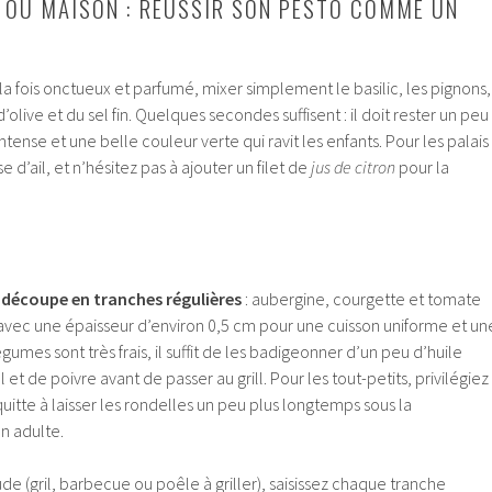
 OU MAISON : RÉUSSIR SON PESTO COMME UN
la fois onctueux et parfumé, mixer simplement le basilic, les pignons,
 d’olive et du sel fin. Quelques secondes suffisent : il doit rester un peu
tense et une belle couleur verte qui ravit les enfants. Pour les palais
e d’ail, et n’hésitez pas à ajouter un filet de
jus de citron
pour la
e
découpe en tranches régulières
: aubergine, courgette et tomate
 avec une épaisseur d’environ 0,5 cm pour une cuisson uniforme et un
égumes sont très frais, il suffit de les badigeonner d’un peu d’huile
 et de poivre avant de passer au grill. Pour les tout-petits, privilégiez
quitte à laisser les rondelles un peu plus longtemps sous la
un adulte.
e (gril, barbecue ou poêle à griller), saisissez chaque tranche