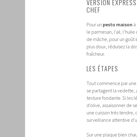
VERSION EXPRESS
CHEF
Pour un
pesto maison
à 
le parmesan, l’ail, l’huile
de mâche, pour un goût in
plus doux, réduisez la dos
fraîcheur.
LES ÉTAPES
Tout commence par un
se partagent la vedette,
texture fondante. Si les l
d’olive, assaisonner de sel
une cuisson très tendre, 
surveillance attentive d’
Sur une plaque bien chaud