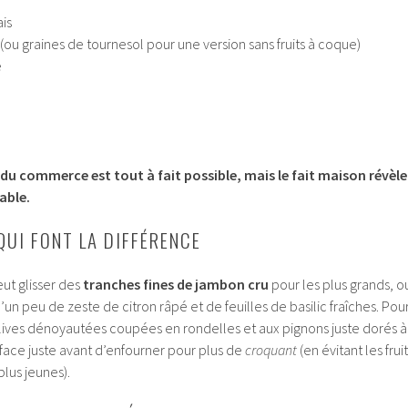
ais
(ou graines de tournesol pour une version sans fruits à coque)
é
o du commerce est tout à fait possible, mais le fait maison révèle
able.
QUI FONT LA DIFFÉRENCE
ut glisser des
tranches fines de jambon cru
pour les plus grands, o
un peu de zeste de citron râpé et de feuilles de basilic fraîches. Pou
olives dénoyautées coupées en rondelles et aux pignons juste dorés à
urface juste avant d’enfourner pour plus de
croquant
(en évitant les frui
plus jeunes).