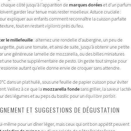
 chaque côté jusqu’à l’apparition de
marques dorées
et d’un parfum
 doivent garder leur tenue mais rester moelleux. Astuce cruciale :
ur expliquer aux enfants comment reconnaître la cuisson parfaite
 texture, tout en restant
vigilants
près du feu.
r le millefeuille
: alternez une rondelle d’aubergine, un peu de
rgette, puis une tomate, et ainsi de suite, jusqu’à obtenir une petite
ar une généreuse lamelle de mozzarella, ou des billes miniatures
, et une touche supplémentaire de pesto. Un geste tout simple pour
ressionne autant qu’elle donne envie de croquer sans attendre.
°C dans un plat huilé, sous une feuille de papier cuisson pour éviter
nt. Veillez à ce que la
mozzarella fonde
sans griller, la saveur lacté
eur des légumes et au peps du basilic pour un
équilibre parfait
.
AGNEMENT ET SUGGESTIONS DE DÉGUSTATION
 à lui-même pour un dîner léger, mais ceux qui ont bon appétit peuvent
t saladier de quinoa
ou d’une salade de pâtes froides façon