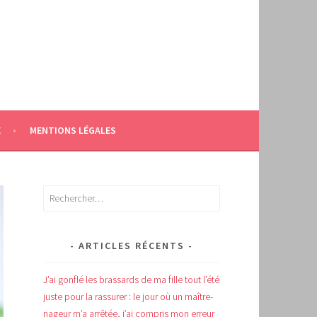
E
MENTIONS LÉGALES
Rechercher :
ARTICLES RÉCENTS
J’ai gonflé les brassards de ma fille tout l’été
juste pour la rassurer : le jour où un maître-
nageur m’a arrêtée, j’ai compris mon erreur