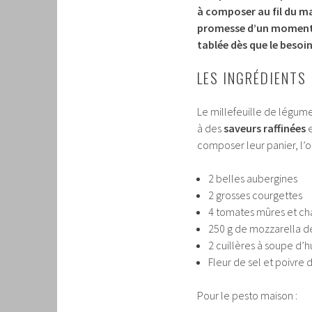
à composer au fil du ma
promesse d’un moment d
tablée dès que le besoin 
LES INGRÉDIENTS
Le millefeuille de légumes 
à des
saveurs raffinées
e
composer leur panier, l’o
2 belles aubergines
2 grosses courgettes
4 tomates mûres et ch
250 g de mozzarella de
2 cuillères à soupe d’h
Fleur de sel et poivre 
Pour le pesto maison :