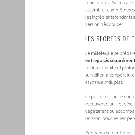
tour colorée. Sécurisez l
assembler eux-mêmes ce pl
les ingrédients fondants 
version très douce.
LES SECRETS DE 
Le millefeuille se prépar
entreposés séparémen
texture parfaite et prolon
surveiller la température
et la saveur
du plat.
Le pesto maison se conser
recouvert d’un filet d’hui
végétariens ou accompagn
poisson, pour ne rien per
Redécouvrir le millefeuil