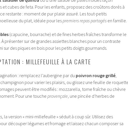
res et cubes de feta. Pour les enfants, proposez des croûtons dorés à
uce restante : moment de pur plaisir assuré. Les tout-petits
moelleuse du plat, idéale pour les
premiers repas partagés
en famille.
ibles
(capucine, bourrache) et de fines herbes fraîches transforme le
. À présenter sur de grandes assiettes blanches pour un contraste
ni sur des piques en bois pour les petits doigts gourmands.
TATION : MILLEFEUILLE À LA CARTE
magination : remplacez l’aubergine par du
poivron rouge grillé
,
champignon pour varier les plaisirs, ou glissez une feuille de roquett
fromages peuvent être modifiés : mozzarella, tome fraîche ou chèvre
 moment. Pour une touche
provençale
, une pincée d’herbes de
, la version « mini-millefeuille » séduit à coup sûr. Utilisez des
our découper légumes et fromage et laissez chacun composer sa