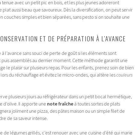
a tenue avec un petit pic en bois, et les plus jeunes adoreront
at aussi beau que savoureux. Dès la diversification, on peut servir
en couches simples et bien séparées, sans pesto si on souhaite une
CONSERVATION ET DE PRÉPARATION À L’AVANCE
e à l’avance sans souci de perte de goût si les éléments sont
t
puis assemblés au dernier moment. Cette méthode garantit une
ge le plaisir sur plusieurs repas. Pour les enfants, prenez soin de bien
 lors du réchauffage et évitez le micro-ondes, qui altère les
couleurs
ve plusieurs jours au réfrigérateur dans un petit bocal hermétique,
le d’olive. Il apporte une
note fraîche
à toutes sortes de plats
era joliment une pizza, des pâtes maison ou un simple filet de
dre de sa saveur intense.
le de légumes grillés, c’est renouer avec une cuisine d’été qui marie