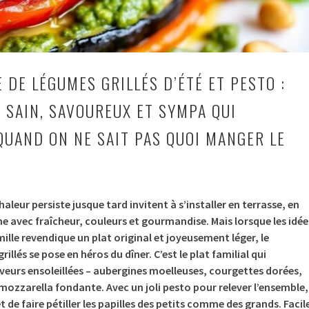
E DE LÉGUMES GRILLÉS D’ÉTÉ ET PESTO :
E SAIN, SAVOUREUX ET SYMPA QUI
QUAND ON NE SAIT PAS QUOI MANGER LE
haleur persiste jusque tard invitent à s’installer en terrasse, en
me avec fraîcheur, couleurs et gourmandise. Mais lorsque les idée
lle revendique un plat original et joyeusement léger, le
rillés se pose en héros du dîner. C’est le plat familial qui
veurs ensoleillées – aubergines moelleuses, courgettes dorées,
ozzarella fondante. Avec un joli pesto pour relever l’ensemble,
e faire pétiller les papilles des petits comme des grands. Facil