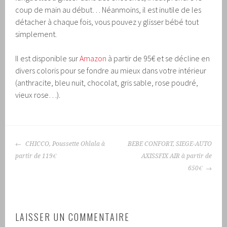
coup de main au début… Néanmoins, il est inutile de les
détacher à chaque fois, vous pouvez y glisser bébé tout
simplement.
Il est disponible sur
Amazon
à partir de 95€ et se décline en
divers coloris pour se fondre au mieux dans votre intérieur
(anthracite, bleu nuit, chocolat, gris sable, rose poudré,
vieux rose…).
NAVIGATION
CHICCO, Poussette Ohlala à
BEBE CONFORT, SIEGE-AUTO
DES
partir de 119€
AXISSFIX AIR à partir de
ARTICLES
650€
LAISSER UN COMMENTAIRE