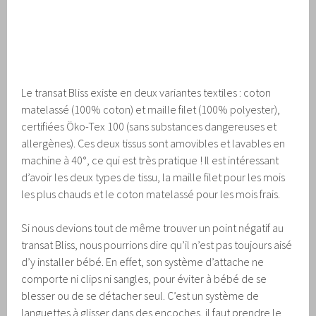
Le transat Bliss existe en deux variantes textiles : coton
matelassé (100% coton) et maille filet (100% polyester),
certifiées Öko-Tex 100 (sans substances dangereuses et
allergènes). Ces deux tissus sont amovibles et lavables en
machine à 40°, ce qui est très pratique ! Il est intéressant
d’avoir les deux types de tissu, la maille filet pour les mois
les plus chauds et le coton matelassé pour les mois frais.
Si nous devions tout de même trouver un point négatif au
transat Bliss, nous pourrions dire qu’il n’est pas toujours aisé
d’y installer bébé. En effet, son système d’attache ne
comporte ni clips ni sangles, pour éviter à bébé de se
blesser ou de se détacher seul. C’est un système de
languettes à glisser dans des encoches, il faut prendre le