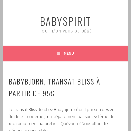
Aller
au
BABYSPIRIT
contenu
principal
TOUT L'UNIVERS DE BÉBÉ
MENU
BABYBJORN, TRANSAT BLISS À
PARTIR DE 95€
Le transat Bliss de chez Babybjorn séduit par son design
fluide et moderne, mais également par son système de
« balancement naturel »… Quézaco ? Nous allons le
découvrir ensemble…