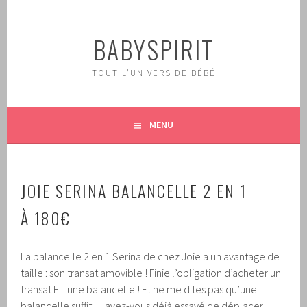
Aller
au
BABYSPIRIT
contenu
principal
TOUT L'UNIVERS DE BÉBÉ
MENU
JOIE SERINA BALANCELLE 2 EN 1
À 180€
La balancelle 2 en 1 Serina de chez Joie a un avantage de
taille : son transat amovible ! Finie l’obligation d’acheter un
transat ET une balancelle ! Et ne me dites pas qu’une
balancelle suffit… avez-vous déjà essayé de déplacer