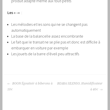
produit adapté même aux tout-petits
Les « -«
:
Les mélodies et les sons qui ne se changent pas
automatiquement
La base de la balancelle assez encombrante
Le fait que le transat ne se plie pas et donc est difficile à
embarquer en voiture par exemple
Les jouets de la barre d’éveil peu attractifs
NAVIGATION
BOON Égouttoir à biberons à
BEABA SILENSO, Humidificateur
DES
18€
à 40€
ARTICLES