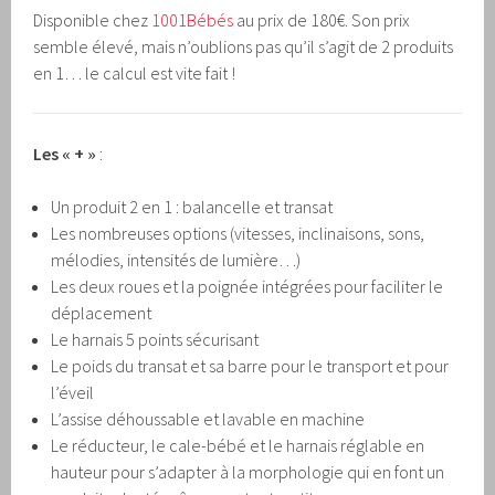
Disponible chez
1001Bébés
au prix de 180€. Son prix
semble élevé, mais n’oublions pas qu’il s’agit de 2 produits
en 1… le calcul est vite fait !
Les « + »
:
Un produit 2 en 1 : balancelle et transat
Les nombreuses options (vitesses, inclinaisons, sons,
mélodies, intensités de lumière…)
Les deux roues et la poignée intégrées pour faciliter le
déplacement
Le harnais 5 points sécurisant
Le poids du transat et sa barre pour le transport et pour
l’éveil
L’assise déhoussable et lavable en machine
Le réducteur, le cale-bébé et le harnais réglable en
hauteur pour s’adapter à la morphologie qui en font un