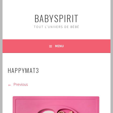
Aller
au
BABYSPIRIT
contenu
principal
TOUT L'UNIVERS DE BÉBÉ
MENU
HAPPYMAT3
Previous