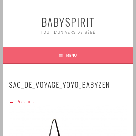
Aller
au
BABYSPIRIT
contenu
principal
TOUT L'UNIVERS DE BÉBÉ
MENU
SAC_DE_VOYAGE_YOYO_BABYZEN
Previous