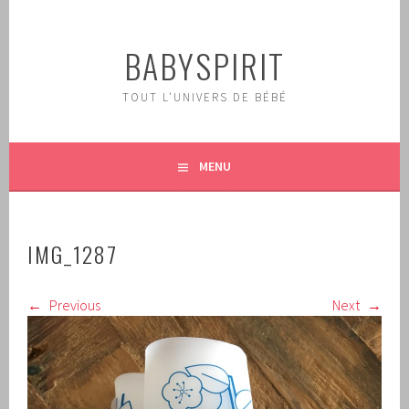
Aller
au
BABYSPIRIT
contenu
principal
TOUT L'UNIVERS DE BÉBÉ
MENU
IMG_1287
Previous
Next