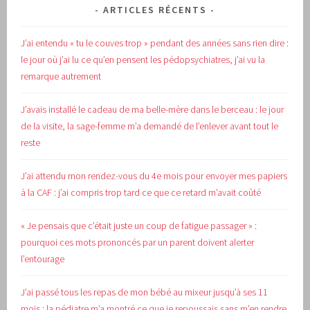
ARTICLES RÉCENTS
J’ai entendu « tu le couves trop » pendant des années sans rien dire :
le jour où j’ai lu ce qu’en pensent les pédopsychiatres, j’ai vu la
remarque autrement
J’avais installé le cadeau de ma belle-mère dans le berceau : le jour
de la visite, la sage-femme m’a demandé de l’enlever avant tout le
reste
J’ai attendu mon rendez-vous du 4e mois pour envoyer mes papiers
à la CAF : j’ai compris trop tard ce que ce retard m’avait coûté
« Je pensais que c’était juste un coup de fatigue passager » :
pourquoi ces mots prononcés par un parent doivent alerter
l’entourage
J’ai passé tous les repas de mon bébé au mixeur jusqu’à ses 11
mois : la pédiatre m’a montré ce que je repoussais sans m’en rendre