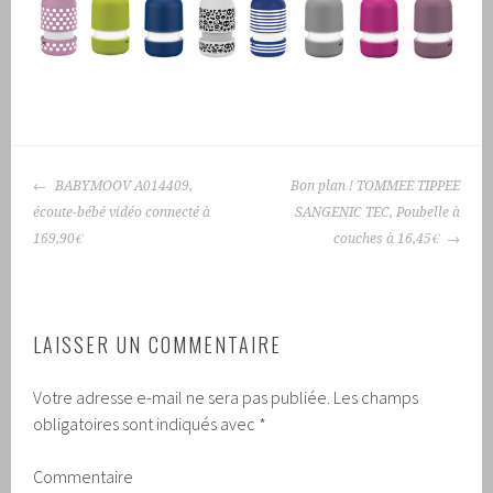
NAVIGATION
BABYMOOV A014409,
Bon plan !
TOMMEE TIPPEE
DES
écoute-bébé vidéo connecté à
SANGENIC TEC, Poubelle à
ARTICLES
169,90€
couches à 16,45€
LAISSER UN COMMENTAIRE
Votre adresse e-mail ne sera pas publiée.
Les champs
obligatoires sont indiqués avec
*
Commentaire