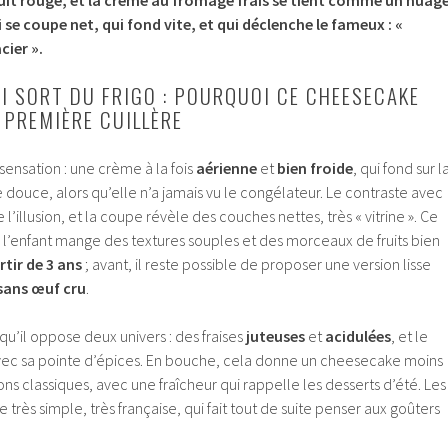
 se coupe net, qui fond vite, et qui déclenche le fameux : «
cier ».
UI SORT DU FRIGO : POURQUOI CE CHEESECAKE
 PREMIÈRE CUILLÈRE
sensation : une crème à la fois
aérienne
et
bien froide
, qui fond sur l
ouce, alors qu’elle n’a jamais vu le congélateur. Le contraste avec
 l’illusion, et la coupe révèle des couches nettes, très « vitrine ». Ce
 l’enfant mange des textures souples et des morceaux de fruits bien
rtir de 3 ans
; avant, il reste possible de proposer une version lisse
sans œuf cru
.
u’il oppose deux univers : des fraises
juteuses
et
acidulées
, et le
ec sa pointe d’épices. En bouche, cela donne un cheesecake moins
ons classiques, avec une fraîcheur qui rappelle les desserts d’été. Les
 très simple, très française, qui fait tout de suite penser aux goûters