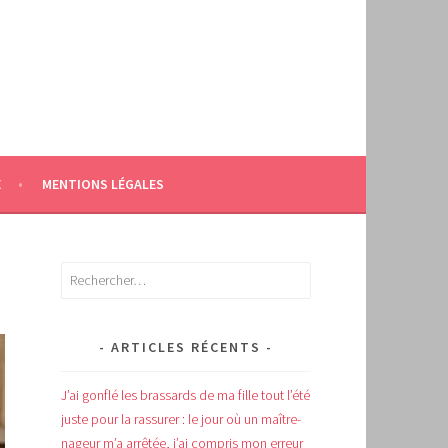
E
MENTIONS LÉGALES
Rechercher :
ARTICLES RÉCENTS
J’ai gonflé les brassards de ma fille tout l’été
juste pour la rassurer : le jour où un maître-
nageur m’a arrêtée, j’ai compris mon erreur