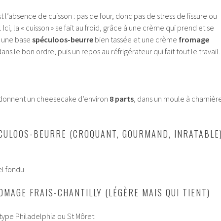
 l’absence de cuisson : pas de four, donc pas de stress de fissure ou
Ici, la « cuisson » se fait au froid, grâce à une crème qui prend et se
st une base
spéculoos-beurre
bien tassée et une crème
fromage
s le bon ordre, puis un repos au réfrigérateur qui fait tout le travail.
s donnent un cheesecake d’environ
8 parts
, dans un moule à charnièr
CULOOS-BEURRE (CROQUANT, GOURMAND, INRATABLE
el fondu
MAGE FRAIS-CHANTILLY (LÉGÈRE MAIS QUI TIENT)
 type Philadelphia ou St Môret