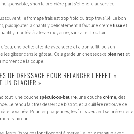
indispensable, sinon la première part s’effondre au service.
us souvent, le fromage frais est trop froid ou trop travaillé. Le bon
nt, puis ajouter la chantilly délicatement. Il faut une crème
lisse
et
chantilly montée à vitesse moyenne, sans aller trop loin.
 d’eau, une petite attente avec sucre et citron suffit, puis un
e les glisser dans le gâteau. Cela garde un cheesecake
bien net
et
au moment de la coupe.
ES DE DRESSAGE POUR RELANCER L’EFFET «
T UN GLACIER »
nd tout : une couche
spéculoos-beurre
, une couche
crème
, des
e. Le rendu fait très dessert de bistrot, et la cuillère retrouve ce
mière bouchée. Pour les plus jeunes, les fruits peuvent se présenter e
s morceaux durs.
se, les fruits rouges fonctionnent à merveille, et la mangue avec