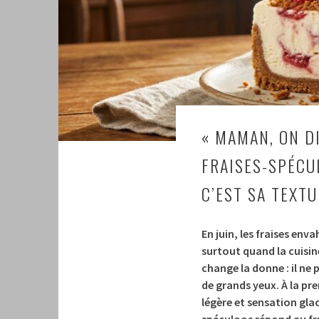
« MAMAN, ON DI
FRAISES-SPÉCU
C’EST SA TEXT
En juin, les fraises enva
surtout quand la cuisin
change la donne : il ne p
de grands yeux. À la pr
légère et sensation gla
spéculoos répond au fr