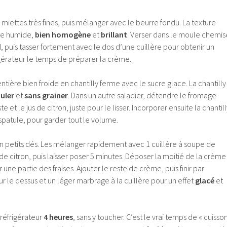
miettes très fines, puis mélanger avec le beurre fondu. La texture
ble humide,
bien homogène
et
brillant
. Verser dans le moule chemis
, puis tasser fortement avec le dos d’une cuillère pour obtenir un
igérateur le temps de préparer la crème.
ntière bien froide en chantilly ferme avec le sucre glace. La chantilly
uler
et
sans grainer
. Dans un autre saladier, détendre le fromage
ste et le jus de citron, juste pour le lisser. Incorporer ensuite la chantil
a spatule, pour garder tout le volume.
en petits dés. Les mélanger rapidement avec 1 cuillère à soupe de
 de citron, puis laisser poser 5 minutes. Déposer la moitié de la crème
 une partie des fraises. Ajouter le reste de crème, puis finir par
ur le dessus et un léger marbrage à la cuillère pour un effet
glacé
et
réfrigérateur
4 heures
, sans y toucher. C’est le vrai temps de « cuisso