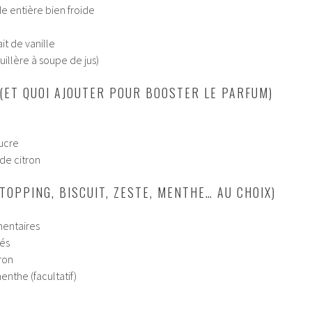
e entière bien froide
ait de vanille
cuillère à soupe de jus)
 (ET QUOI AJOUTER POUR BOOSTER LE PARFUM)
sucre
 de citron
(TOPPING, BISCUIT, ZESTE, MENTHE… AU CHOIX)
mentaires
tés
ron
nthe (facultatif)