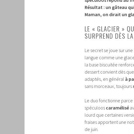
Résultat : un gâteau qui
Maman, on dirait un gla
LE « GLACIER » Q
SURPREND DÈS LA
Le secret se joue sur une 
langue comme une glace d
la base biscuitée renforce
dessert convient dès que
adaptés, en général
à pa
sans morceaux, toujours
Le duo fonctionne parce q
spéculoos
caramélisé
av
lourd que certaines versi
fraises apportent une note
de juin.