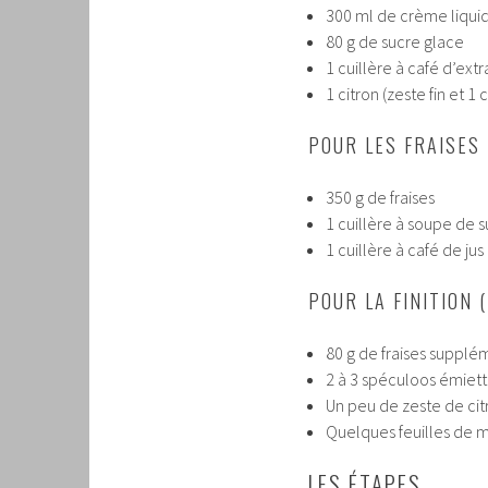
300 ml de crème liquid
80 g de sucre glace
1 cuillère à café d’extr
1 citron (zeste fin et 1 
POUR LES FRAISES
350 g de fraises
1 cuillère à soupe de 
1 cuillère à café de jus
POUR LA FINITION 
80 g de fraises supplé
2 à 3 spéculoos émiet
Un peu de zeste de cit
Quelques feuilles de me
LES ÉTAPES