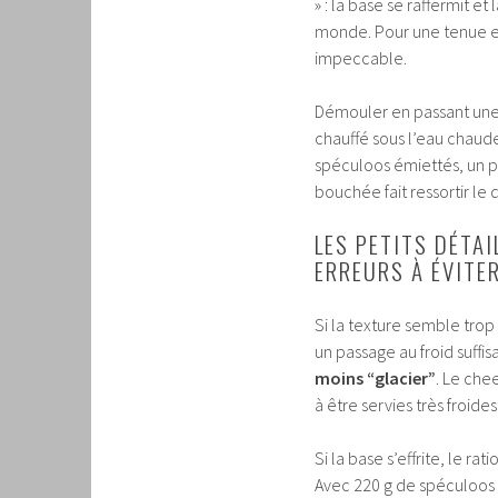
» : la base se raffermit e
monde. Pour une tenue enc
impeccable.
Démouler en passant une 
chauffé sous l’eau chaude 
spéculoos émiettés, un p
bouchée fait ressortir le
LES PETITS DÉTAI
ERREURS À ÉVITE
Si la texture semble trop
un passage au froid suff
moins “glacier”
. Le che
à être servies très froide
Si la base s’effrite, le ra
Avec 220 g de spéculoos 