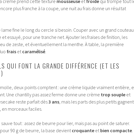
t la crème prend cette texture
mousseuse
et
froide
qui trompe tout l
ore plus franche à la coupe, une nuit au frais donne un résultat
lame fine le long du cercle si besoin. Couper avec un grand couteau
et essuyé, pour une tranche net. Ajouter les fraises de finition, les
eu de zeste, et éventuellement la menthe. À table, la première
 duo
frais
et
caramélisé
.
LS QUI FONT LA GRANDE DIFFÉRENCE (ET LES
R)
 molle, deux points comptent : une crème liquide vraiment entière, e
isant. Une chantilly pas assez ferme donne une crème
trop souple
et
esecake reste parfait dès
3 ans
, mais les parts des plus petits gagnent
s, en morceaux faciles.
tio sauve tout : assez de beurre pour lier, mais pas au point de saturer.
pour 90 g de beurre, la base devient
croquante
et
bien compacte
.