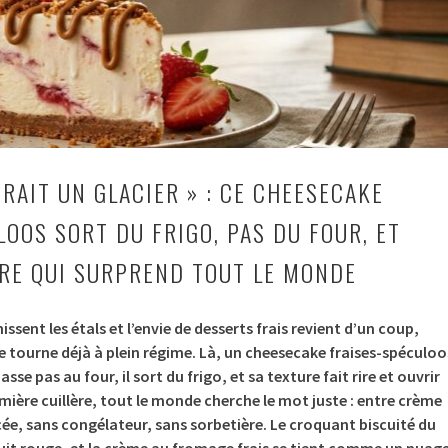
RAIT UN GLACIER » : CE CHEESECAKE
LOOS SORT DU FRIGO, PAS DU FOUR, ET
URE QUI SURPREND TOUT LE MONDE
hissent les étals et l’envie de desserts frais revient d’un coup,
e tourne déjà à plein régime. Là, un cheesecake fraises-spéculoo
asse pas au four, il sort du frigo, et sa texture fait rire et ouvrir
emière cuillère, tout le monde cherche le mot juste : entre crème
cée, sans congélateur, sans sorbetière. Le croquant biscuité du
uit rouge, et la crème au fromage frais se tient comme un nuage