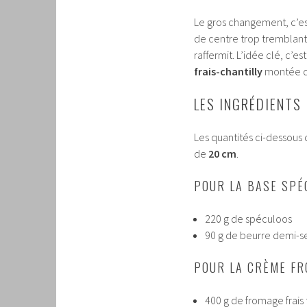
Le gros changement, c’est
de centre trop tremblant. 
raffermit. L’idée clé, c’e
frais-chantilly
montée dan
LES INGRÉDIENTS
Les quantités ci-dessou
de
20 cm
.
POUR LA BASE SPÉ
220 g de spéculoos
90 g de beurre demi-s
POUR LA CRÈME FRO
400 g de fromage frais