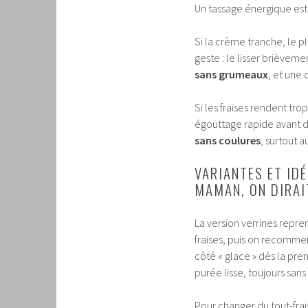
Un tassage énergique est 
Si la crème tranche, le pl
geste : le lisser brièveme
sans grumeaux
, et une 
Si les fraises rendent trop
égouttage rapide avant d
sans coulures
, surtout 
VARIANTES ET IDÉ
MAMAN, ON DIRAI
La version verrines repre
fraises, puis on recommenc
côté « glace » dès la pre
purée lisse, toujours san
Pour changer du tout-frai