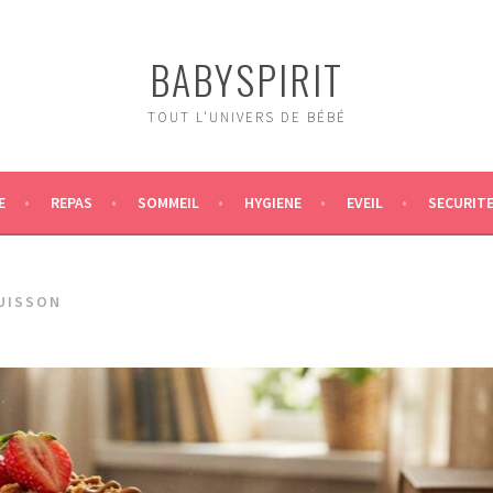
BABYSPIRIT
TOUT L'UNIVERS DE BÉBÉ
E
REPAS
SOMMEIL
HYGIENE
EVEIL
SECURIT
UISSON