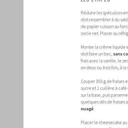
Réduire les spéculoos en 
doit ressembler à du sa
de papier cuisson au fond
socle net. Placer au réfr
Monter la crème liquide e
doit faire un bec,
sans co
frais avec la vanille, le ze
en deux ou trois fois, à l
Couper 350 g de fraises 
sucre et 1 cuillère à café
sur la base, puis parsemer
quelques dés de fraises s
nuagé
.
Placer le cheesecake au 