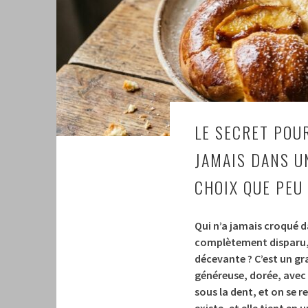
LE SECRET POU
JAMAIS DANS U
CHOIX QUE PEU
Qui n’a jamais croqué 
complètement disparu, 
décevante ? C’est un gr
généreuse, dorée, avec
sous la dent, et on se 
existe, et elle tient en 