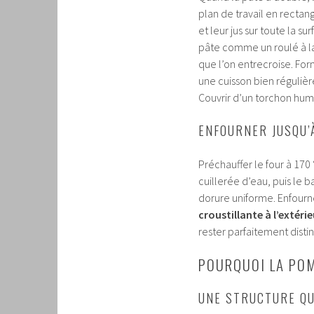
plan de travail en recta
et leur jus sur toute la s
pâte comme un roulé à la 
que l’on entrecroise. Fo
une cuisson bien régulièr
Couvrir d’un torchon humi
ENFOURNER JUSQU’
Préchauffer le four à 170
cuillerée d’eau, puis le 
dorure uniforme. Enfourn
croustillante à l’extérie
rester parfaitement disti
POURQUOI LA POM
UNE STRUCTURE QU