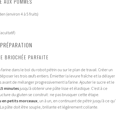
RE AUX POMMES
 (environ 4 à 5 fruits)
acultatif)
A PRÉPARATION
E BRIOCHÉE PARFAITE
arine dans le bol du robot pétrin ou sur le plan de travail. Créer un
 déposer les trois œufs entiers. Émietter la levure fraîche et la délayer
avant de mélanger progressivement la farine. Ajouter le sucre et le
15 minutes
jusqu’à obtenir une pâte lisse et élastique. C’est à ce
cture du gluten se construit : ne pas brusquer cette étape.
u en petits morceaux
, un à un, en continuant de pétrir jusqu’à ce qu’i
La pâte doit être souple, brillante et légèrement collante.