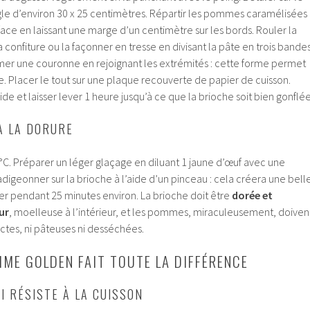
ngle d’environ 30 x 25 centimètres. Répartir les pommes caramélisées
urface en laissant une marge d’un centimètre sur les bords. Rouler la
confiture ou la façonner en tresse en divisant la pâte en trois bande
rmer une couronne en rejoignant les extrémités : cette forme permet
e. Placer le tout sur une plaque recouverte de papier de cuisson.
de et laisser lever 1 heure jusqu’à ce que la brioche soit bien gonflée
À LA DORURE
 °C. Préparer un léger glaçage en diluant 1 jaune d’œuf avec une
badigeonner sur la brioche à l’aide d’un pinceau : cela créera une bell
er pendant 25 minutes environ. La brioche doit être
dorée et
ur
, moelleuse à l’intérieur, et les pommes, miraculeusement, doiven
nctes, ni pâteuses ni desséchées.
ME GOLDEN FAIT TOUTE LA DIFFÉRENCE
I RÉSISTE À LA CUISSON