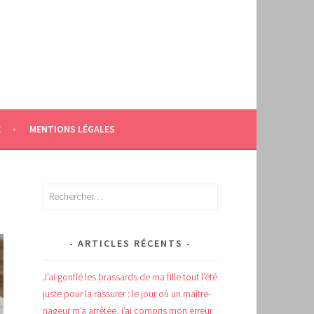
E
MENTIONS LÉGALES
Rechercher :
ARTICLES RÉCENTS
J’ai gonflé les brassards de ma fille tout l’été
juste pour la rassurer : le jour où un maître-
nageur m’a arrêtée, j’ai compris mon erreur