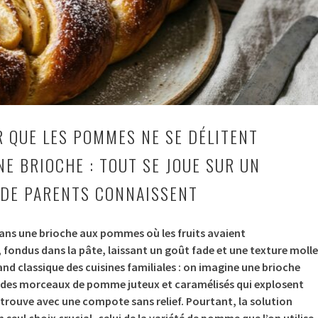
R QUE LES POMMES NE SE DÉLITENT
NE BRIOCHE : TOUT SE JOUE SUR UN
 DE PARENTS CONNAISSENT
dans une brioche aux pommes où les fruits avaient
fondus dans la pâte, laissant un goût fade et une texture molle
and classique des cuisines familiales : on imagine une brioche
 des morceaux de pomme juteux et caramélisés qui explosent
retrouve avec une compote sans relief. Pourtant, la solution
un seul choix crucial, celui de la variété de pomme que l’on utilise.