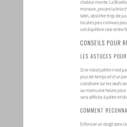
chaleur monte. La Braebu
morsure, privant la brioc
tatin, absorbe trop de j
locales peu connues peuv
cet équilibre rare entre 
CONSEILS POUR R
LES ASTUCES POUR
Si le robot pétrin n’est pa
plus de temps et d’un pe
construire sur les œufs se
au moins une heure pour 
sera difficile à pétrir et l
COMMENT RECONNAÎ
Enfoncer un doigt dans la 