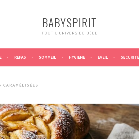
BABYSPIRIT
TOUT L'UNIVERS DE BÉBÉ
E
REPAS
SOMMEIL
HYGIENE
EVEIL
SECURIT
 CARAMÉLISÉES