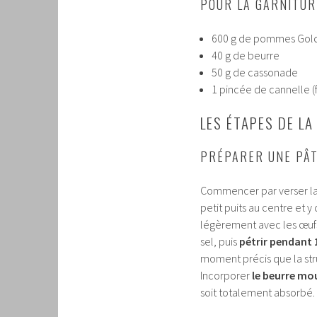
POUR LA GARNITU
600 g de pommes Golden
40 g de beurre
50 g de cassonade
1 pincée de cannelle (f
LES ÉTAPES DE L
PRÉPARER UNE PÂT
Commencer par verser la f
petit puits au centre et y
légèrement avec les œufs 
sel, puis
pétrir pendant 
moment précis que la stru
Incorporer
le beurre mo
soit totalement absorbé. 