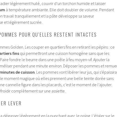
ladier légèrement huilé, couvrir d’un torchon humide et laisser
mum
à température ambiante. Elle doit doubler de volume. Pendant
son travail tranquillement et la pâte développe sa saveur
se et légèrement sucrée.
POMMES POUR QU’ELLES RESTENT INTACTES
mes Golden. Les couper en quartiers fins en retirant les pépins : ce
rtiers fins
qui permettront une cuisson homogène sans que les
Faire fondre le beurre dans une poêle à feu moyen-vif. Ajouter la
raméliser pendant une minute environ. Déposer les pommes et remue
 minutes de cuisson
. Les pommes vont libérer leur jus, qui s’épaissira
t le moment magique où elles prennent une belle teinte dorée sans
une cannelle figure dans les placards, c’est le moment de l’ajouter.
refroidir complètement sur une assiette.
SER LEVER
a dégasser légèrement en la punchant avec le poing. L’étaler sur le