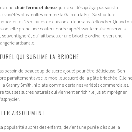
ède une
chair ferme et dense
qui ne se désagrège pas sous la
x variétés plus molles comme la Gala ou la Fuji. Sa structure
supporter les 25 minutes de cuisson au four sans s’effondrer. Quand on
uisson, elle prend une couleur dorée appétissante mais conserve sa
, souvent ignoré, qui fait basculer une brioche ordinaire vers une
angerie artisanale.
TUREL QUI SUBLIME LA BRIOCHE
pas besoin de beaucoup de sucre ajouté pour être délicieuse. Son
ibre parfaitement avec le moelleux sucré de la pâte briochée. Elle n
la Granny Smith, ni plate comme certaines variétés commerciales.
re tous ses sucres naturels qui viennent enrichir le jus et imprégner
’asphyxier.
VITER ABSOLUMENT
 popularité auprès des enfants, devient une purée dès que la