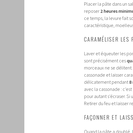
Placer la pâte dans un sa
reposer
2 heures mini
ce temps, la levure fait 
caractéristique, moelleu
CARAMÉLISER LES 
Laver et équeuter les pom
sont précisément ces
qua
morceaux ne se délitent. 
cassonade et laisser ca
délicatement pendant
8
avec la cassonade : c’es
pour autant s’écraser. Si 
Retirer du feu et laisser 
FAÇONNER ET LAIS
Quand la pâte a doublé, l