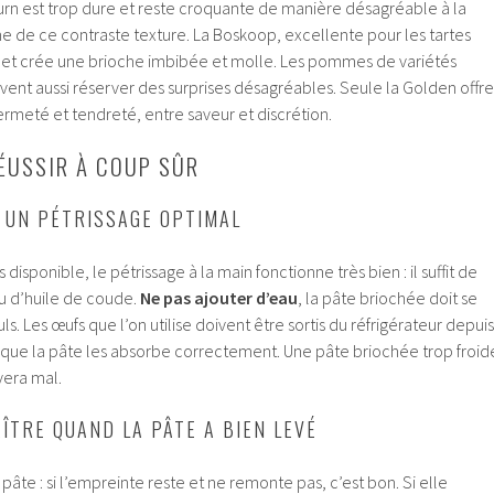
rn est trop dure et reste croquante de manière désagréable à la
he de ce contraste texture. La Boskoop, excellente pour les tartes
us et crée une brioche imbibée et molle. Les pommes de variétés
ent aussi réserver des surprises désagréables. Seule la Golden offre
fermeté et tendreté, entre saveur et discrétion.
ÉUSSIR À COUP SÛR
 UN PÉTRISSAGE OPTIMAL
s disponible, le pétrissage à la main fonctionne très bien : il suffit de
u d’huile de coude.
Ne pas ajouter d’eau
, la pâte briochée doit se
uls. Les œufs que l’on utilise doivent être sortis du réfrigérateur depuis
que la pâte les absorbe correctement. Une pâte briochée trop froid
èvera mal.
TRE QUAND LA PÂTE A BIEN LEVÉ
pâte : si l’empreinte reste et ne remonte pas, c’est bon. Si elle