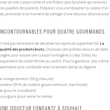
se sur une cuisson lente et une finition spectaculaire qui ravira les
es papilles des parents. Préparez-vous à embaumer la cuisine d’un
isé, promesse d’un moment de partage d’une douceur absolue pour
S INCONTOURNABLES POUR QUATRE GOURMANDS
 il n’est pas nécessaire de dévaliser les rayons du supermarché.
La
qualité des produits bruts.
Choisissez des patates douces de taille
ongée pour assurer une cuisson homogène à cœur. Évitez les
risqueraient de rester fermes au centre. Pour la garniture, une crème
dispensable pour contraster avec la texture dense du légume.
ir orange (environ 250 g chacune)
 entière (30 % de matière grasse minimum, bien froide)
 (pour le croustillant)
ucre glace (pour serrer la crème)
 UNE DOUCEUR FONDANTE À SOUHAIT