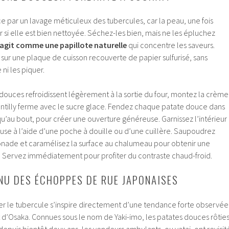
par un lavage méticuleux des tubercules, car la peau, une fois
si elle est bien nettoyée. Séchez-les bien, mais ne les épluchez
 agit comme une papillote naturelle
qui concentre les saveurs.
sur une plaque de cuisson recouverte de papier sulfurisé, sans
ni les piquer.
douces refroidissent légèrement à la sortie du four, montez la crème
hantilly ferme avec le sucre glace. Fendez chaque patate douce dans
squ’au bout, pour créer une ouverture généreuse. Garnissez l’intérieur
use à l’aide d’une poche à douille ou d’une cuillère. Saupoudrez
ade et caramélisez la surface au chalumeau pour obtenir une
 Servez immédiatement pour profiter du contraste chaud-froid.
NU DES ÉCHOPPES DE RUE JAPONAISES
r le tubercule s’inspire directement d’une tendance forte observée
t d’Osaka. Connues sous le nom de Yaki-imo, les patates douces rôtie
 depuis bientôt deux ans, les vendeurs ambulants, ou yatai, ont revisit