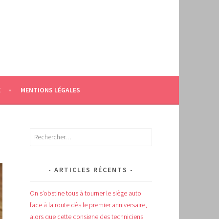
E
MENTIONS LÉGALES
Rechercher :
ARTICLES RÉCENTS
On s’obstine tous à tourner le siège auto
face à la route dès le premier anniversaire,
alors que cette consigne des techniciens