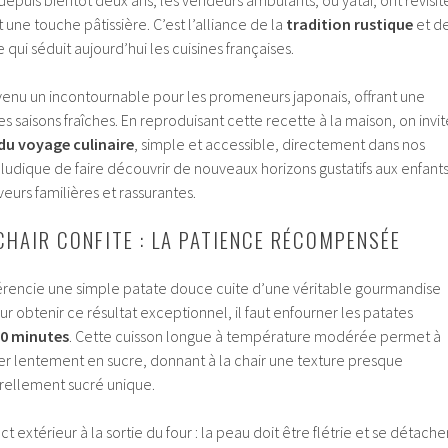
 une touche pâtissière. C’est l’alliance de la
tradition rustique
et d
qui séduit aujourd’hui les cuisines françaises.
venu un incontournable pour les promeneurs japonais, offrant une
s saisons fraîches. En reproduisant cette recette à la maison, on invit
du voyage culinaire
, simple et accessible, directement dans nos
n ludique de faire découvrir de nouveaux horizons gustatifs aux enfants
veurs familières et rassurantes.
CHAIR CONFITE : LA PATIENCE RÉCOMPENSÉE
fférencie une simple patate douce cuite d’une véritable gourmandise
ur obtenir ce résultat exceptionnel, il faut enfourner les patates
90 minutes
. Cette cuisson longue à température modérée permet à
er lentement en sucre, donnant à la chair une texture presque
urellement sucré unique.
t extérieur à la sortie du four : la peau doit être flétrie et se détache