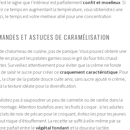
est le signe que l’intérieur est parfaitement
confit et moelleux
. Si
cir ce temps en augmentant la température, vous obtiendrez une
Ici, le temps est votre meilleur allié pour une concentration
MANDES ET ASTUCES DE CARAMÉLISATION
de chalumeau de cuisine, pas de panique. Vous pouvez obtenir une
te en plaçant les patates garnies sous le gril du four très chaud
es. Surveillez attentivement pour éviter que la crème ne fonde
t de saisir le sucre pour créer ce
craquement caractéristique
. Pour
s, la chair de la patate douce cuite ainsi, sans sucre ajouté ni crème,
à la texture idéale pour la diversification.
n’hésitez pas à saupoudrer un peu de cannelle ou de vanille dans la
ntage. Attention toutefois avec les fruits à coque : si les adultes
lats de noix de pécan pour le croquant, évitez-les pour les jeunes
tout risque d’étouffement. La recette se suffit à elle-même par sa
ibre parfait entre le
végétal fondant
et la douceur lactée.