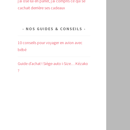
j’ai osé lui en parler, j’ai compris ce qui se
cachait derrière ses cadeaux
NOS GUIDES & CONSEILS
10 conseils pour voyager en avion avec
bébé
Guide d’achat !
Siège-auto i-Size… Kézako
?