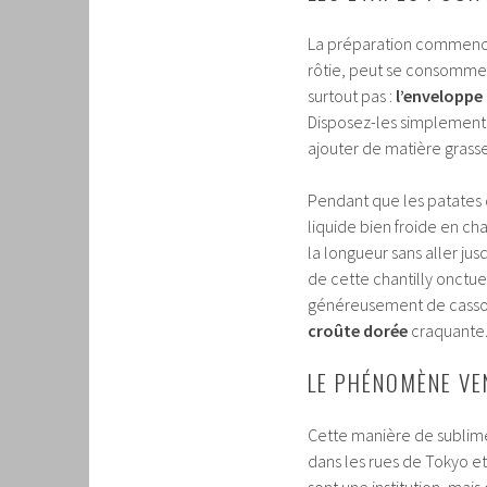
La préparation commence 
rôtie, peut se consommer 
surtout pas :
l’enveloppe
Disposez-les simplement 
ajouter de matière grasse 
Pendant que les patates 
liquide bien froide en c
la longueur sans aller ju
de cette chantilly onctue
généreusement de casson
croûte dorée
craquante.
LE PHÉNOMÈNE VE
Cette manière de sublime
dans les rues de Tokyo e
sont une institution, mais