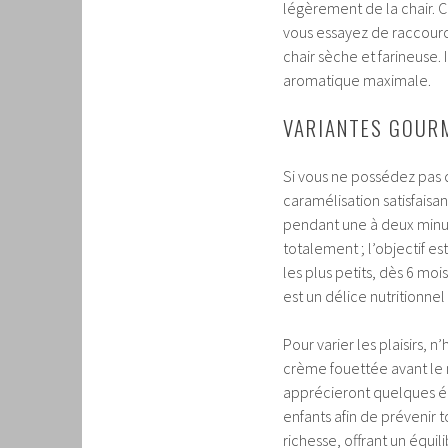
légèrement de la chair. C’
vous essayez de raccour
chair sèche et farineuse. 
aromatique maximale.
VARIANTES GOUR
Si vous ne possédez pas 
caramélisation satisfaisan
pendant une à deux minut
totalement ; l’objectif es
les plus petits, dès 6 moi
est un délice nutritionnel 
Pour varier les plaisirs, 
crème fouettée avant le mo
apprécieront quelques éc
enfants afin de prévenir 
richesse, offrant un équil