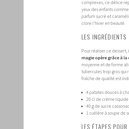
complexes, ce délice repo
yeux des enfants comme l
parfum sucré et caramél
clore l’hiver en beauté.
LES INGRÉDIENT
Pour réaliser ce dessert,
magie opère grâce à la 
moyenne et de forme all
tubercules trop gros qui 
fraîche de qualité est in
4 patates douces à cha
20 cl de crème liquide
40 g de sucre cassonade
1 cuillère à soupe de s
LES ÉTAPES POUR