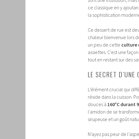
ce classique en y ajoutant
la sophistication moderne 
Ce dessert de rue est de
chaleur bienvenue lors de
un peu de cette
culture 
assiettes. C’est une faço
tout en restant sur des sa
LE SECRET D’UNE 
L’élément crucial qui di
réside dans la cuisson. Po
douces à
160°C durant 
l’amidon de se transform
sirupeuse et un goût nat
N’ayez pas peur de l’aspec