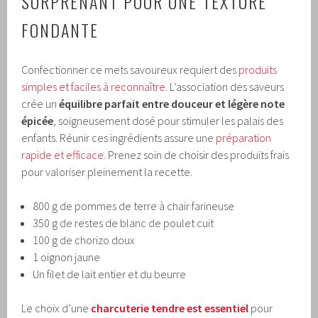
SURPRENANT POUR UNE TEXTURE
FONDANTE
Confectionner ce mets savoureux requiert des
produits
simples et faciles à reconnaître
. L’association des saveurs
crée un
équilibre parfait entre douceur et légère note
épicée
, soigneusement dosé pour stimuler les palais des
enfants. Réunir ces ingrédients assure une
préparation
rapide et efficace
. Prenez soin de choisir des produits frais
pour valoriser pleinement la recette.
800 g de pommes de terre à chair farineuse
350 g de restes de blanc de poulet cuit
100 g de chorizo doux
1 oignon jaune
Un filet de lait entier et du beurre
Le choix d’une
charcuterie tendre est essentiel
pour