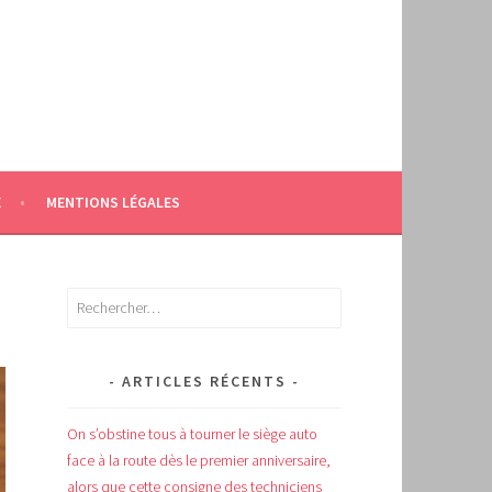
E
MENTIONS LÉGALES
Rechercher :
ARTICLES RÉCENTS
On s’obstine tous à tourner le siège auto
face à la route dès le premier anniversaire,
alors que cette consigne des techniciens