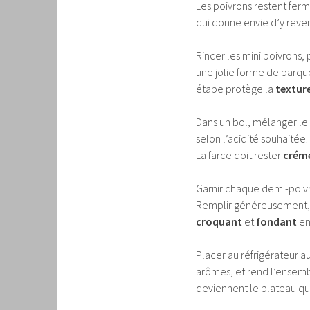
Les poivrons restent ferme
qui donne envie d’y reven
Rincer les mini poivrons, 
une jolie forme de barque
étape protège la
texture
Dans un bol, mélanger le f
selon l’acidité souhaitée. 
La farce doit rester
crém
Garnir chaque demi-poivron
Remplir généreusement, p
croquant
et
fondant
en
Placer au réfrigérateur au
arômes, et rend l’ensembl
deviennent le plateau qu