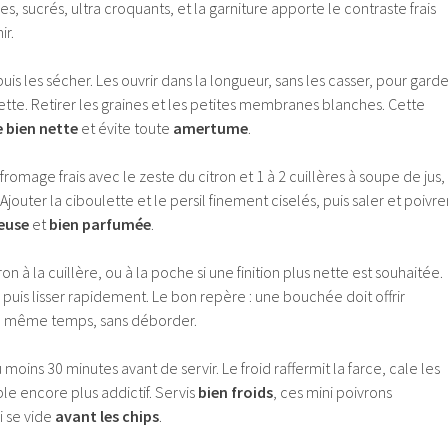
s, sucrés, ultra croquants, et la garniture apporte le contraste frais
ir.
puis les sécher. Les ouvrir dans la longueur, sans les casser, pour garde
tte. Retirer les graines et les petites membranes blanches. Cette
 bien nette
et évite toute
amertume
.
romage frais avec le zeste du citron et 1 à 2 cuillères à soupe de jus,
Ajouter la ciboulette et le persil finement ciselés, puis saler et poivrer
euse
et
bien parfumée
.
 à la cuillère, ou à la poche si une finition plus nette est souhaitée.
uis lisser rapidement. Le bon repère : une bouchée doit offrir
 même temps, sans déborder.
 moins 30 minutes avant de servir. Le froid raffermit la farce, cale les
e encore plus addictif. Servis
bien froids
, ces mini poivrons
i se vide
avant les chips
.