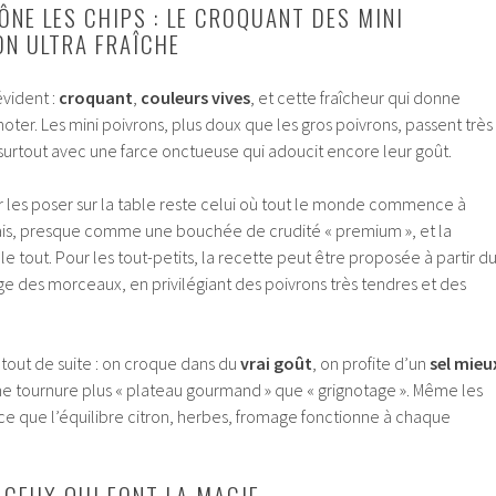
ÔNE LES CHIPS : LE CROQUANT DES MINI
ON ULTRA FRAÎCHE
évident :
croquant
,
couleurs vives
, et cette fraîcheur qui donne
noter. Les mini poivrons, plus doux que les gros poivrons, passent très
surtout avec une farce onctueuse qui adoucit encore leur goût.
les poser sur la table reste celui où tout le monde commence à
s frais, presque comme une bouchée de crudité « premium », et la
le tout. Pour les tout-petits, la recette peut être proposée à partir d
 des morceaux, en privilégiant des poivrons très tendres et des
tout de suite : on croque dans du
vrai goût
, on profite d’un
sel mieu
une tournure plus « plateau gourmand » que « grignotage ». Même les
ce que l’équilibre citron, herbes, fromage fonctionne à chaque
 CEUX QUI FONT LA MAGIE