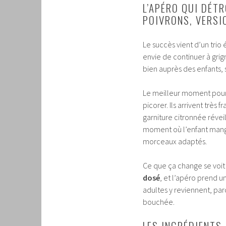
L’APÉRO QUI DÉTR
POIVRONS, VERSI
Le succès vient d’un trio 
envie de continuer à grig
bien auprès des enfants, 
Le meilleur moment pour 
picorer. Ils arrivent trè
garniture citronnée réveil
moment où l’enfant mange
morceaux adaptés.
Ce que ça change se voit 
dosé
, et l’apéro prend 
adultes y reviennent, par
bouchée.
LES INGRÉDIENTS,