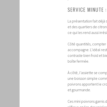
SERVICE MINUTE :
La présentation fait déjà
et des quartiers de citron
ce qui les rend aussi irré
Côté quantités, compter 4
accompagne. L’idéal reste
contraste bien froid et b
boîte fermée.
À côté, l’assiette se com
une boisson simple comm
poivrons apportent le cr
et gourmande.
Ces mini poivrons garnis d
réflexe apéro des soirées