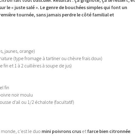
ur le « juste salé ».
Le genre de bouchées simples qui font un
remière tournée, sans jamais perdre le côté familial et
s, jaunes, orange)
nature (type fromage à tartiner ou chèvre frais doux)
e fin et 1 à 2 cuillères à soupe de jus)
el fin
poivre noir moulu
gousse d’ail ou 1/2 échalote (facultatif)
le monde, c’est le duo
mini poivrons crus
et
farce bien citronnée
.