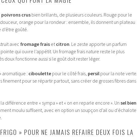
 poivrons crus
bien brillants, de plusieurs couleurs. Rouge pour le
 douceur, orange pour la rondeur : ensemble, ils donnent un plateau
 d’être goûté.
truit avec
fromage frais
et
citron
. Le zeste apporte un parfum
pointe qui ouvre l’appétit. Un fromage frais nature reste le plus
s doux fonctionne aussi si le goût doit rester léger.
 » aromatique :
ciboulette
pour le côté frais,
persil
pour la note verte
es finement pour se répartir partout, sans créer de grosses fibres dans
t la différence entre « sympa » et « on en reparle encore ». Un
sel bien
ment moulu suffisent, avec en option un soupçon d’ail ou d’échalote
e.
FRIGO » POUR NE JAMAIS REFAIRE DEUX FOIS LA