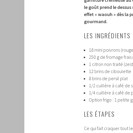
le goût prend le dessus s
effet « waouh » dès la p
gourmand.
LES INGRÉDIENTS
18 mini poivrons (rouge
250 g de fromage frais 
1 citron non traité (zest
12 brins de ciboulette
8 brins de persil plat
1/2 cuillère à café de s
1/4 cuillère à café de 
Option frigo : 1 petite 
LES ÉTAPES
Ce qui fait craquer tout 