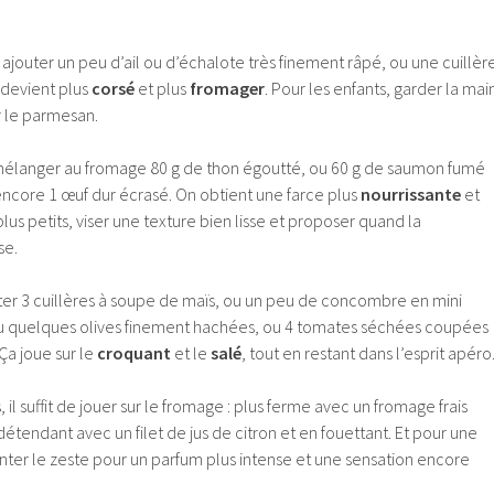
ajouter un peu d’ail ou d’échalote très finement râpé, ou une cuillèr
 devient plus
corsé
et plus
fromager
. Pour les enfants, garder la mai
er le parmesan.
 mélanger au fromage 80 g de thon égoutté, ou 60 g de saumon fumé
encore 1 œuf dur écrasé. On obtient une farce plus
nourrissante
et
 plus petits, viser une texture bien lisse et proposer quand la
se.
uter 3 cuillères à soupe de maïs, ou un peu de concombre en mini
ou quelques olives finement hachées, ou 4 tomates séchées coupées
Ça joue sur le
croquant
et le
salé
, tout en restant dans l’esprit apéro
 il suffit de jouer sur le fromage : plus ferme avec un fromage frais
étendant avec un filet de jus de citron et en fouettant. Et pour une
nter le zeste pour un parfum plus intense et une sensation encore