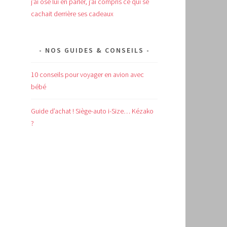
j’ai osé lui en parler, j’ai compris ce qui se
cachait derrière ses cadeaux
NOS GUIDES & CONSEILS
10 conseils pour voyager en avion avec
bébé
Guide d’achat !
Siège-auto i-Size… Kézako
?