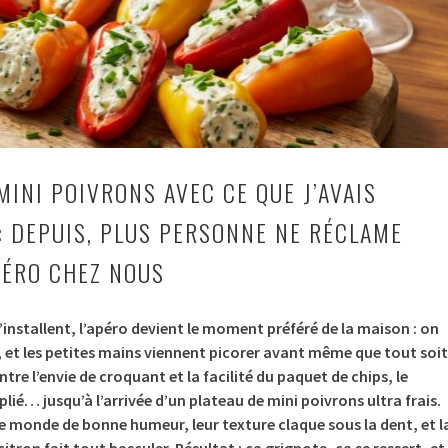
 MINI POIVRONS AVEC CE QUE J’AVAIS
 : DEPUIS, PLUS PERSONNE NE RÉCLAME
PÉRO CHEZ NOUS
’installent, l’apéro devient le moment préféré de la maison : on
 et les petites mains viennent picorer avant même que tout soit
ntre l’envie de croquant et la facilité du paquet de chips, le
ié… jusqu’à l’arrivée d’un plateau de mini poivrons ultra frais.
e monde de bonne humeur, leur texture claque sous la dent, et l
itron fait tout basculer.
Résultat : ça grignote, ça se ressert, et