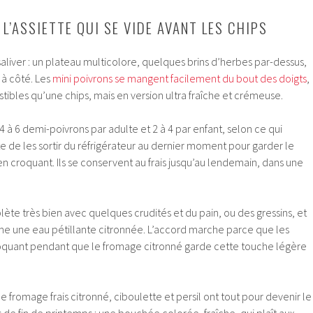
 L’ASSIETTE QUI SE VIDE AVANT LES CHIPS
 saliver : un plateau multicolore, quelques brins d’herbes par-dessus,
 à côté. Les
mini poivrons se mangent facilement du bout des doigts
,
sistibles qu’une chips, mais en version ultra fraîche et crémeuse.
 à 6 demi-poivrons par adulte et 2 à 4 par enfant, selon ce qui
 de les sortir du réfrigérateur au dernier moment pour garder le
ien croquant. Ils se conservent au frais jusqu’au lendemain, dans une
plète très bien avec quelques crudités et du pain, ou des gressins, et
e une eau pétillante citronnée. L’accord marche parce que les
oquant pendant que le fromage citronné garde cette touche légère
e fromage frais citronné, ciboulette et persil ont tout pour devenir le
 de fin de printemps : une bouchée colorée, fraîche, qui plaît aux