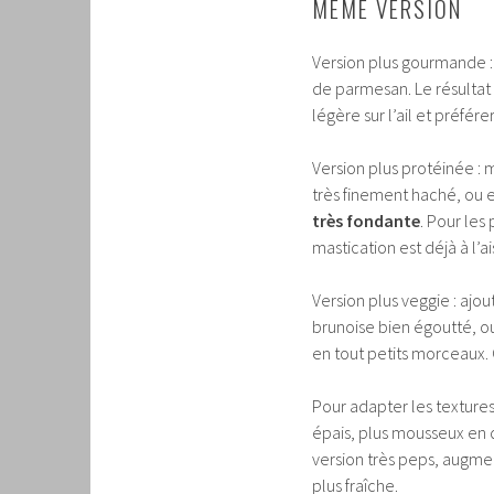
MÊME VERSION
Version plus gourmande : 
de parmesan. Le résultat
légère sur l’ail et préfér
Version plus protéinée :
très finement haché, ou 
très fondante
. Pour les
mastication est déjà à l’ai
Version plus veggie : ajo
brunoise bien égoutté, 
en tout petits morceaux. 
Pour adapter les textures,
épais, plus mousseux en d
version très peps, augme
plus fraîche.