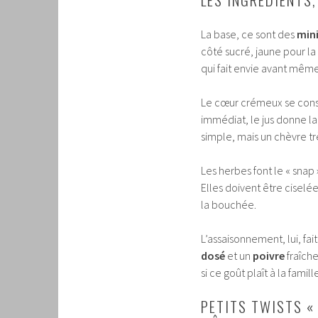
La base, ce sont des
mini
côté sucré, jaune pour la
qui fait envie avant même
Le cœur crémeux se cons
immédiat, le jus donne la 
simple, mais un chèvre trè
Les herbes font le « snap
Elles doivent être ciselé
la bouchée.
L’assaisonnement, lui, fai
dosé
et un
poivre
fraîche
si ce goût plaît à la famill
PETITS TWISTS « 