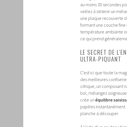
au moins 30 secondes pour
veillez à obtenir un mél
une plaque recouverte d’
formant une couche fine e
température ambiante ou 
ce qui prend généralemen
LE SECRET DE L’E
ULTRA-PIQUANT
C’est ici que toute la mag
des meilleures confiseries
citrique, un composant nat
bol, mélangez soigneuseme
crée un
équilibre saisis
papilles instantanément.
planche à découper.
À l’aide d’un couteau bie