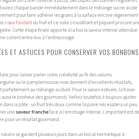
. Roulez chaque bande immédiatement dans le mélange sucre-acide
èrement pour faire adhérer les grains à la surface encore légèrement
 le
cœur fondant
du fruit et ce voile croustillant et piquant procure un
alée. Cette étape finale apporte à la fois la saveur intense attendue
ne collent entre eux à l’entreposage.
ÉES ET ASTUCES POUR CONSERVER VOS BONBONS
ale pour laisser parler votre créativité au fil des saisons.
anguine ou le pamplemousse rose donnent d’excellents résultats,
parfaitement au mélange acidulé. Pour la saison estivale, la fraise-
t aussi le bonheur des gourmands. Veillez toutefois à toujours ajuster
on dans la pâte : un fruit très doux comme la poire nécessitera un peu
véler une
saveur franche
face à l’enrobage intense. L’important est d
itée pour un résultat gourmand.
 rubans se gardent plusieurs jours dans un bocal hermétique à