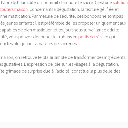
’abri de l’humidité qui pourrait dissoudre le sucre. C’est une
solution
 goûters maison
. Concernant la dégustation, la texture gélifiée et
onne mastication. Par mesure de sécurité, ces bonbons ne sont pas
s jeunes enfants : il est préférable de les proposer uniquement aux
 capables de bien mastiquer, et toujours sous surveillance adulte.
rité, vous pouvez découper les rubans en
petits carrés
, ce qui
pour les plus jeunes amateurs de sucreries.
 maison, on retrouve le plaisir simple de transformer des ingrédients
s gustatives. L’expression de joie sur les visages à la dégustation,
grimace de surprise due à l’acidité, constitue la plus belle des