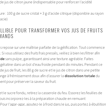
 de jus de citron jaune (indispensable pour renforcer l’acidité
re : 100 g de sucre cristal + 3 g d’acide citrique (disponible au rayon
acie)
ILLIBLE POUR TRANSFORMER VOS JUS DE FRUITS
MANDS
 repose sur une maîtrise parfaite de la gélification. Tout commence
 Si vous utilisez des fruits frais pressés, veillez à bien les filtrer afin
ide
sans pulpe, garantissant ainsi une texture agréable. Faites
e gélatine dans un bol d’eau froide pendant dix minutes. Pendant ce
e jus de fruit, les 80 g de sucre et le jus de citron dans une petite
ange à frémissement doux afin d’assurer la
dissolution totale
du
ment pour préserver la saveur du fruit.
et le sucre fondu, retirez la casserole du feu. Essorez les feuilles de
 puis incorporez-les à la préparation chaude en remuant
ur l’agar-agar, ajoutez-le à froid dans le jus, puis portez à ébullition