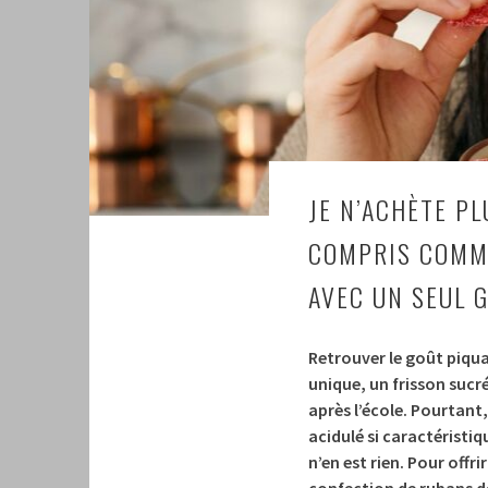
JE N’ACHÈTE PL
COMPRIS COMME
AVEC UN SEUL 
Retrouver le goût piqu
unique, un frisson sucré 
après l’école. Pourtant
acidulé si caractéristiq
n’en est rien. Pour offri
confection de rubans d