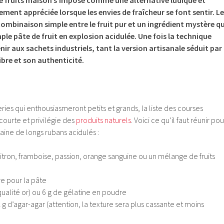
ement appréciée lorsque les envies de fraîcheur se font sentir. Le
combinaison simple entre le fruit pur et un ingrédient mystère qu
 pâte de fruit en explosion acidulée. Une fois la technique
venir aux sachets industriels, tant la version artisanale séduit par
ibre et son authenticité.
ries qui enthousiasmeront petits et grands, la liste des courses
urte et privilégie des
produits naturels
. Voici ce qu’il faut réunir pou
aine de longs rubans acidulés :
(citron, framboise, passion, orange sanguine ou un mélange de fruits
e pour la pâte
(qualité or) ou 6 g de gélatine en poudre
2 g d’agar-agar (attention, la texture sera plus cassante et moins