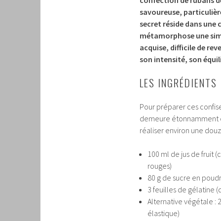
savoureuse, particulièr
secret réside dans une 
métamorphose une simple
acquise, difficile de re
son intensité, son équil
LES INGRÉDIENTS
Pour préparer ces confise
demeure étonnamment co
réaliser environ une douz
100 ml de jus de fruit 
rouges)
80 g de sucre en poudr
3 feuilles de gélatine 
Alternative végétale : 
élastique)