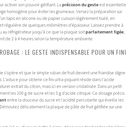
 activer son pouvoir gélifiant. La
précision du geste
est essentielle 
ange homogène pour éviter les grumeaux. Versez la préparation sur
un tapis en silicone ou de papier cuisson légèrement huilé, en
t régulière de quelques millimètres d’épaisseur. Laissez prendre à
au réfrigérateur jusqu’à ce que la plaque soit
parfaitement figée
,
t de 2 à 4 heures selon la température ambiante.
NROBAGE : LE GESTE INDISPENSABLE POUR UN FINI
ie s’opère et que le simple ruban de fruit devient une friandise digne
. L’astuce pour obtenir ce fini ultra-piquant réside dans l’acide
urel extrait du citron, mais ici en version cristallisée. Dans un petit
nt les 100 g de sucre et les 3 g d’acide citrique. Ce dosage précis
sant
entre la douceur du sucre et l’acidité percutante qui éveille les
 Démoulez délicatement la plaque de pâte de fruit gélifiée sur une
n aiguisé ou d’une roulette à pizza, découpez des bandes régulières