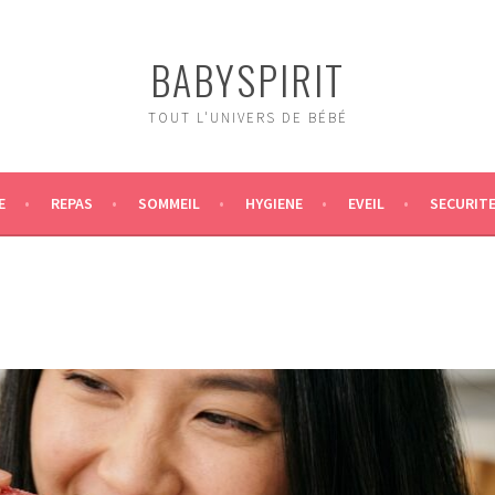
BABYSPIRIT
TOUT L'UNIVERS DE BÉBÉ
E
REPAS
SOMMEIL
HYGIENE
EVEIL
SECURIT
S