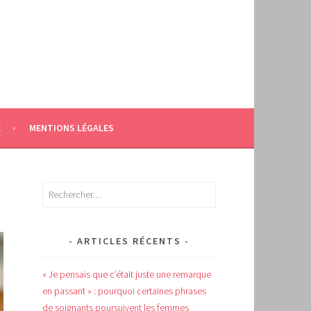
E
MENTIONS LÉGALES
Rechercher :
ARTICLES RÉCENTS
« Je pensais que c’était juste une remarque
en passant » : pourquoi certaines phrases
de soignants poursuivent les femmes