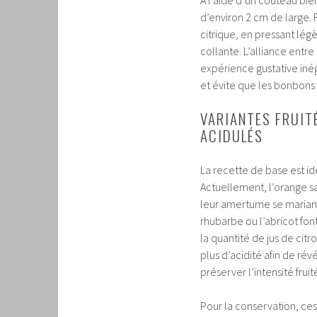
d’environ 2 cm de large
citrique, en pressant lég
collante. L’alliance entre
expérience gustative inég
et évite que les bonbons 
VARIANTES FRUIT
ACIDULÉS
La recette de base est idé
Actuellement, l’orange s
leur amertume se mariant 
rhubarbe ou l’abricot fon
la quantité de jus de citr
plus d’acidité afin de ré
préserver l’intensité fru
Pour la conservation, ces