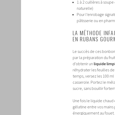
1 à 2 cuillères à soupe
naturelle)
Pour l’enrobage signatu
pâtisserie ou en pharm
LA MÉTHODE INFA
EN RUBANS GOUR
Le succès de ces bonbons
par la préparation du fruit.
d’obtenir un
liquide limp
réhydrater les feuilles d
temps, versez les 100 ml d
casserole. Portez le mél
sucre, sans bouillir forte
Une fois le liquide chaud 
gélatine entre vos mains
énergiquement au fouet. Po