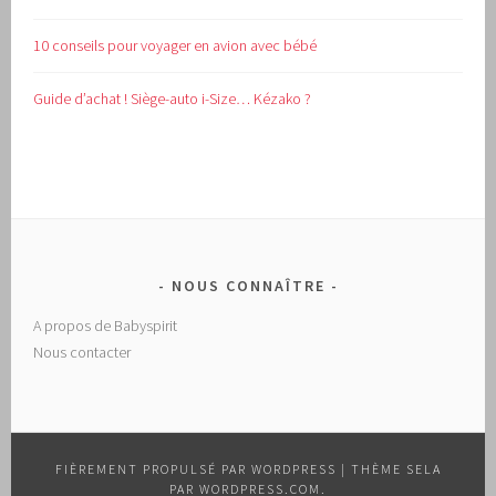
10 conseils pour voyager en avion avec bébé
Guide d’achat !
Siège-auto i-Size… Kézako ?
NOUS CONNAÎTRE
A propos de Babyspirit
Nous contacter
FIÈREMENT PROPULSÉ PAR WORDPRESS
|
THÈME SELA
PAR
WORDPRESS.COM
.