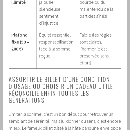
illimité
jalousie
bourde ou du
silencieuse,
malentendu de la
sentiment
part des aînés)
d’injustice
Plafond
Équité ressentie,
Faible (les règles
fixe (50 –
responsabilisation
sont claires,
200 €)
face à la somme
l’harmonie est
reçue
préservée sans
effort)
ASSORTIR LE BILLET D’UNE CONDITION
D’USAGE OU CHOISIR UN CADEAU UTILE
RÉCONCILIE ENFIN TOUTES LES
GÉNÉRATIONS
Limiter la somme, c’est un bon début pour retrouver un
semblant de sérénité, mais lui donner du sens, c’est encore
mieux. Le fameux billet glissé à la hâte dans une enveloppe