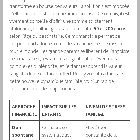
transforme en bourse des valeurs, la solution s’est imposée
d’elle-même : instaurer une limite précise. Désormais, il est
vivement conseillé d’offrir une somme strictement
plafonnée, oscillant généralement entre
50 et 200 euros
selon l’âge du destinataire. Ce montant fixe permet de
couper court à toute forme de surenchère et de rassurer
tout le monde. Les grands-parents se libèrent de l’angoisse
de « mal faire », les familles dégonflent les éventuels
complexes d’infériorité, et l’enfant réapprend la valeur
tangible de ce qui lui est offert. Pour y voir plus clair dans
cette nouvelle dynamique familiale, voici un rapide
comparatif des deux approches :
APPROCHE
IMPACT SUR LES
NIVEAU DE STRESS
FINANCIÈRE
ENFANTS
FAMILIAL
Don
Comparaison
Élevé (peur
spontané
systématique,
constante de la