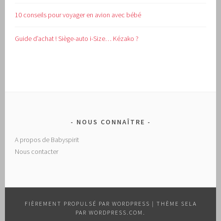
10 conseils pour voyager en avion avec bébé
Guide d’achat !
Siège-auto i-Size… Kézako ?
NOUS CONNAÎTRE
A propos de Babyspirit
Nous contacter
FIÈREMENT PROPULSÉ PAR WORDPRESS
|
THÈME SELA
PAR
WORDPRESS.COM
.