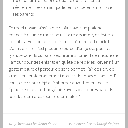
froid par un bel objet de qualité dont l’enfant a
réellement besoin au quotidien, validé en amont avec
les parents.
En redéfinissant ainsi l’acte d’offrir, avec un plafond
concerté et une dimension utilitaire assumée, on évite les
conflits larvés tout en valorisant la démarche. Le billet
d’anniversaire n’est plus une source d’angoisse pour les
grands-parents culpabilisés, ni un instrument de mesure de
l’amour pour des enfants en quête de repères. Revenir à un
geste mesuré et porteur de sens permet, l’air de rien, de
simplifier considérablement nos fins de repas en famille. Et
vous, avez-vous déjà osé aborder ouvertement cette
épineuse question budgétaire avec vos propres parents
lors des dernières réunions familiales ?
NAVIGATION
Je brossais les dents de ma
Mon caractère a changé du jour