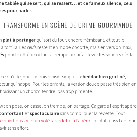
e tablée qui se sert, qui se ressert… et ce fameux silence, celui
es pour parler.
E TRANSFORME EN SCÈNE DE CRIME GOURMANDE
un
plat à partager
qui sort du four, encore frémissant, et tout le
 tortilla. Les œufs restent en mode cocotte, mais en version maxi,
és
pour le côté « coulant à tremper » qui fait lever les sourcils dès la
e qu’elle joue sur trois plaisirs simples :
cheddar bien gratiné
,
 cœur qui nappe. Pour les enfants, la version douce passe très bien en
choisissant un chorizo tendre, pas trop pimenté.
how : on pose, on casse, on trempe, on partage. Ça garde l’esprit apéro
confortant
et
spectaculaire
sans compliquer la recette. Tout
e pain hérisson qui a volé la vedette à l’apéro
, ce plat réussit ce tour
vir sans effort.