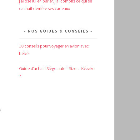
j’ai osé lui en parler, j’ai compris ce qui se
cachait derrière ses cadeaux
NOS GUIDES & CONSEILS
10 conseils pour voyager en avion avec
bébé
Guide d’achat !
Siège-auto i-Size… Kézako
?
,