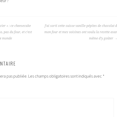
ueur ?
ier » : ce cheesecake
J’ai sorti cette suisse vanille-pépites de chocolat 
, pas du four, et c’est
mon four et mes voisines ont voulu la recette ava
 le monde
même d’y goûter
NTAIRE
era pas publiée.
Les champs obligatoires sont indiqués avec
*