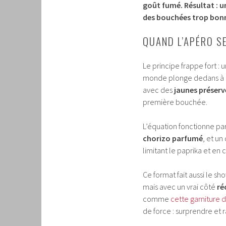
goût fumé. Résultat : un
des bouchées trop bonn
QUAND L’APÉRO S
Le principe frappe fort : 
monde plonge dedans à la
avec des
jaunes préserv
première bouchée.
L’équation fonctionne parc
chorizo parfumé
, et un
limitant le paprika et en 
Ce format fait aussi le s
mais avec un vrai côté
ré
comme
cette garniture d
de force : surprendre et ra