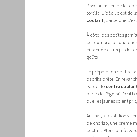
Posé au milieu de la table
tortilla. L’idéal, c’est de
coulant
, parce que c’est
À côté, des petites garni
concombre, ou quelques f
citronnée ou un jus de t
goûts.
La préparation peut se f
paprika prête. En revanch
garder le
centre coulan
partir de l’âge où l’œuf bi
que les jaunes soient pris
Au final, la « solution » t
de chorizo, une crème mo
coulant. Alors, plutôt ve