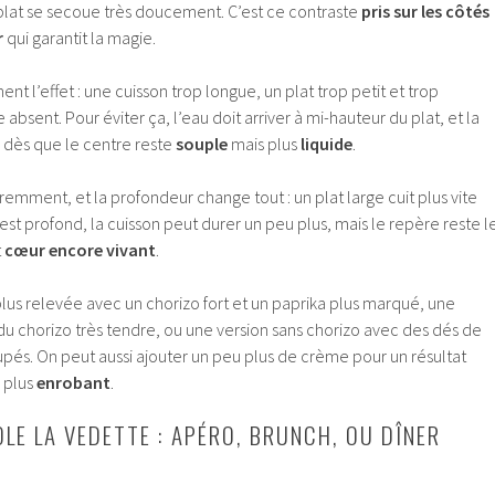
lat se secoue très doucement. C’est ce contraste
pris sur les côtés
r
qui garantit la magie.
ent l’effet : une cuisson trop longue, un plat trop petit et trop
absent. Pour éviter ça, l’eau doit arriver à mi-hauteur du plat, et la
re dès que le centre reste
souple
mais plus
liquide
.
remment, et la profondeur change tout : un plat large cuit plus vite
t est profond, la cuisson peut durer un peu plus, mais le repère reste l
t
cœur encore vivant
.
 plus relevée avec un chorizo fort et un paprika plus marqué, une
du chorizo très tendre, ou une version sans chorizo avec des dés de
pés. On peut aussi ajouter un peu plus de crème pour un résultat
 plus
enrobant
.
OLE LA VEDETTE : APÉRO, BRUNCH, OU DÎNER