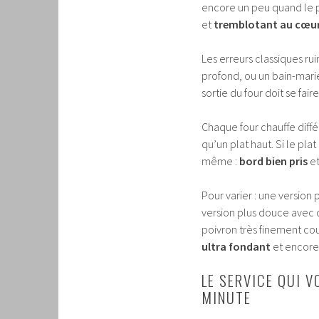
encore un peu quand le p
et
tremblotant au cœu
Les erreurs classiques ruin
profond, ou un bain-marie 
sortie du four doit se fai
Chaque four chauffe diffé
qu’un plat haut. Si le pla
même :
bord bien pris
e
Pour varier : une version
version plus douce avec 
poivron très finement cou
ultra fondant
et encore
LE SERVICE QUI V
MINUTE