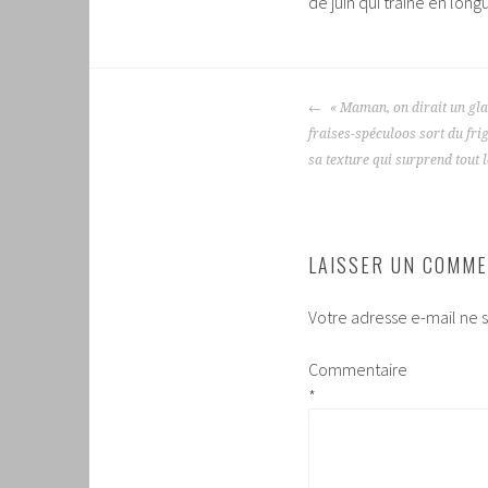
de juin qui traîne en long
NAVIGATION
« Maman, on dirait un glac
DES
fraises-spéculoos sort du frigo
ARTICLES
sa texture qui surprend tout
LAISSER UN COMME
Votre adresse e-mail ne s
Commentaire
*