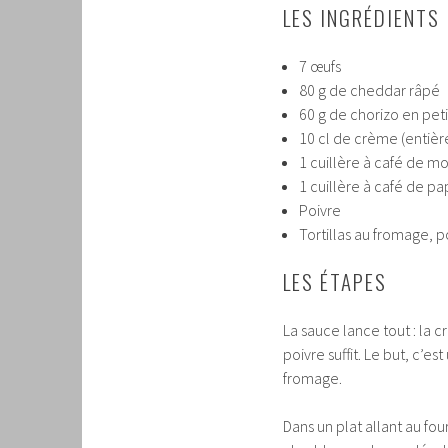
LES INGRÉDIENTS
7 œufs
80 g de cheddar râpé
60 g de chorizo en peti
10 cl de crème (entièr
1 cuillère à café de m
1 cuillère à café de p
Poivre
Tortillas au fromage, 
LES ÉTAPES
La sauce lance tout : la 
poivre suffit. Le but, c’es
fromage.
Dans un plat allant au fo