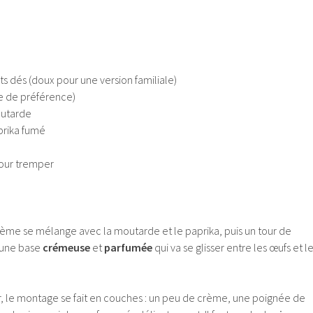
ts dés (doux pour une version familiale)
e de préférence)
outarde
aprika fumé
pour tremper
crème se mélange avec la moutarde et le paprika, puis un tour de
t une base
crémeuse
et
parfumée
qui va se glisser entre les œufs et l
ur, le montage se fait en couches : un peu de crème, une poignée de