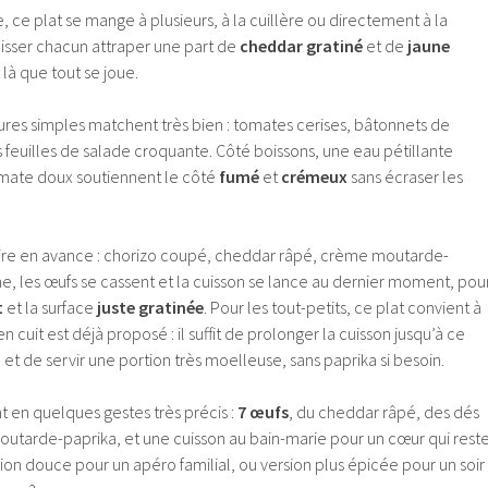
, ce plat se mange à plusieurs, à la cuillère ou directement à la
 laisser chacun attraper une part de
cheddar gratiné
et de
jaune
 là que tout se joue.
tures simples matchent très bien : tomates cerises, bâtonnets de
euilles de salade croquante. Côté boissons, une eau pétillante
omate doux soutiennent le côté
fumé
et
crémeux
sans écraser les
aire en avance : chorizo coupé, cheddar râpé, crème moutarde-
e, les œufs se cassent et la cuisson se lance au dernier moment, pou
t
et la surface
juste gratinée
. Pour les tout-petits, ce plat convient à
en cuit est déjà proposé : il suffit de prolonger la cuisson jusqu’à ce
, et de servir une portion très moelleuse, sans paprika si besoin.
ient en quelques gestes très précis :
7 œufs
, du cheddar râpé, des dés
utarde-paprika, et une cuisson au bain-marie pour un cœur qui rest
rsion douce pour un apéro familial, ou version plus épicée pour un soir