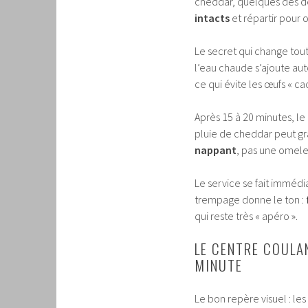
cheddar, quelques dés de 
intacts
et répartir pour 
Le secret qui change tout 
l’eau chaude s’ajoute aut
ce qui évite les œufs « c
Après 15 à 20 minutes, le
pluie de cheddar peut grat
nappant
, pas une omele
Le service se fait immédi
trempage donne le ton :
qui reste très « apéro ».
LE CENTRE COULAN
MINUTE
Le bon repère visuel : le