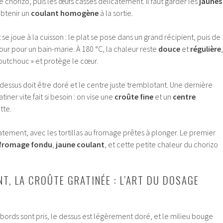
chorizo, puis les œufs cassés délicatement. Il faut garder les
jaunes
obtenir un
coulant homogène
à la sortie.
se joue à la cuisson : le plat se pose dans un grand récipient, puis de
our pour un bain-marie. À 180 °C, la chaleur reste
douce
et
régulière
,
aoutchouc » et protège le cœur.
 dessus doit être doré et le centre juste tremblotant. Une dernière
iner vite fait si besoin : on vise une
croûte fine
et un
centre
tte.
atement, avec les tortillas au fromage prêtes à plonger. Le premier
fromage fondu
,
jaune coulant
, et cette petite chaleur du chorizo
T, LA CROÛTE GRATINÉE : L’ART DU DOSAGE
s bords sont pris, le dessus est légèrement doré, et le milieu bouge