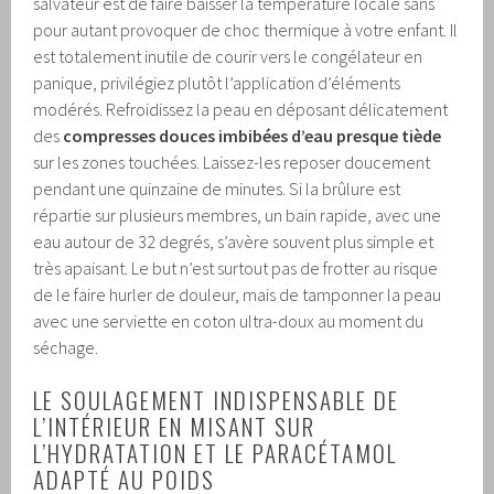
salvateur est de faire baisser la température locale sans
pour autant provoquer de choc thermique à votre enfant. Il
est totalement inutile de courir vers le congélateur en
panique, privilégiez plutôt l’application d’éléments
modérés. Refroidissez la peau en déposant délicatement
des
compresses douces imbibées d’eau presque tiède
sur les zones touchées. Laissez-les reposer doucement
pendant une quinzaine de minutes. Si la brûlure est
répartie sur plusieurs membres, un bain rapide, avec une
eau autour de 32 degrés, s’avère souvent plus simple et
très apaisant. Le but n’est surtout pas de frotter au risque
de le faire hurler de douleur, mais de tamponner la peau
avec une serviette en coton ultra-doux au moment du
séchage.
LE SOULAGEMENT INDISPENSABLE DE
L’INTÉRIEUR EN MISANT SUR
L’HYDRATATION ET LE PARACÉTAMOL
ADAPTÉ AU POIDS