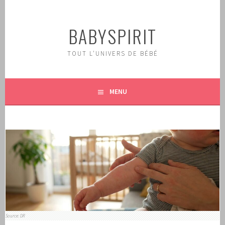
Aller
au
BABYSPIRIT
contenu
principal
TOUT L'UNIVERS DE BÉBÉ
MENU
Source: DR