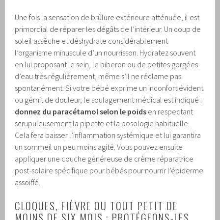
Une fois la sensation de brûlure extérieure atténuée, il est
primordial de réparer les dégâts de l’intérieur. Un coup de
soleil assèche et déshydrate considérablement
l’organisme minuscule d’un nourrisson. Hydratez souvent
en lui proposant le sein, le biberon ou de petites gorgées
d’eau très régulièrement, même s’il ne réclame pas
spontanément. Si votre bébé exprime un inconfort évident
ou gémit de douleur, le soulagement médical est indiqué :
donnez du paracétamol selon le poids
en respectant
scrupuleusement la pipette et la posologie habituelle.
Cela fera baisser l’inflammation systémique et lui garantira
un sommeil un peu moins agité. Vous pouvez ensuite
appliquer une couche généreuse de crème réparatrice
post-solaire spécifique pour bébés pour nourrir l’épiderme
assoiffé.
CLOQUES, FIÈVRE OU TOUT PETIT DE
MOINS DE SIX MOIS : PROTÉGEONS-LES