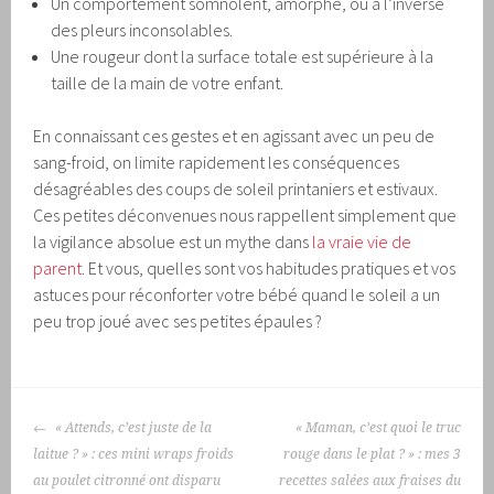
Un comportement somnolent, amorphe, ou à l’inverse
des pleurs inconsolables.
Une rougeur dont la surface totale est supérieure à la
taille de la main de votre enfant.
En connaissant ces gestes et en agissant avec un peu de
sang-froid, on limite rapidement les conséquences
désagréables des coups de soleil printaniers et estivaux.
Ces petites déconvenues nous rappellent simplement que
la vigilance absolue est un mythe dans
la vraie vie de
parent
. Et vous, quelles sont vos habitudes pratiques et vos
astuces pour réconforter votre bébé quand le soleil a un
peu trop joué avec ses petites épaules ?
NAVIGATION
« Attends, c’est juste de la
« Maman, c’est quoi le truc
DES
laitue ? » : ces mini wraps froids
rouge dans le plat ? » : mes 3
ARTICLES
au poulet citronné ont disparu
recettes salées aux fraises du