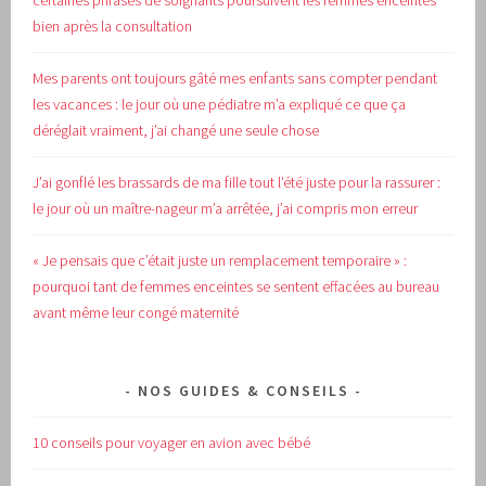
certaines phrases de soignants poursuivent les femmes enceintes
bien après la consultation
Mes parents ont toujours gâté mes enfants sans compter pendant
les vacances : le jour où une pédiatre m’a expliqué ce que ça
déréglait vraiment, j’ai changé une seule chose
J’ai gonflé les brassards de ma fille tout l’été juste pour la rassurer :
le jour où un maître-nageur m’a arrêtée, j’ai compris mon erreur
« Je pensais que c’était juste un remplacement temporaire » :
pourquoi tant de femmes enceintes se sentent effacées au bureau
avant même leur congé maternité
NOS GUIDES & CONSEILS
10 conseils pour voyager en avion avec bébé