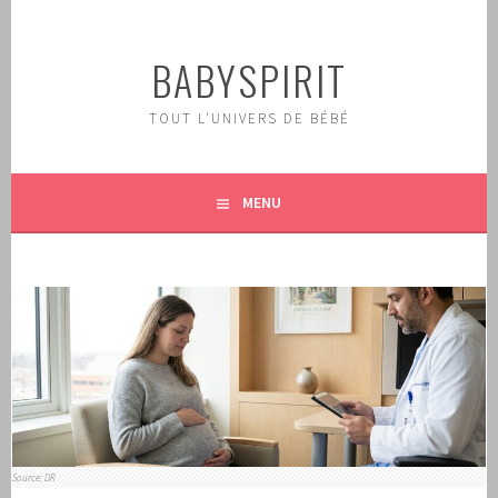
Aller
au
BABYSPIRIT
contenu
principal
TOUT L'UNIVERS DE BÉBÉ
MENU
Source: DR