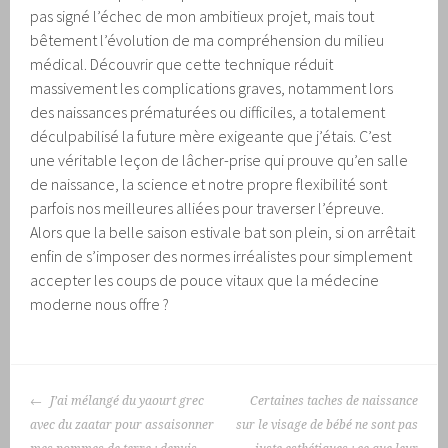
pas signé l’échec de mon ambitieux projet, mais tout
bêtement l’évolution de ma compréhension du milieu
médical. Découvrir que cette technique réduit
massivement les complications graves, notamment lors
des naissances prématurées ou difficiles, a totalement
déculpabilisé la future mère exigeante que j’étais. C’est
une véritable leçon de lâcher-prise qui prouve qu’en salle
de naissance, la science et notre propre flexibilité sont
parfois nos meilleures alliées pour traverser l’épreuve.
Alors que la belle saison estivale bat son plein, si on arrêtait
enfin de s’imposer des normes irréalistes pour simplement
accepter les coups de pouce vitaux que la médecine
moderne nous offre ?
NAVIGATION
J’ai mélangé du yaourt grec
Certaines taches de naissance
DES
avec du zaatar pour assaisonner
sur le visage de bébé ne sont pas
ARTICLES