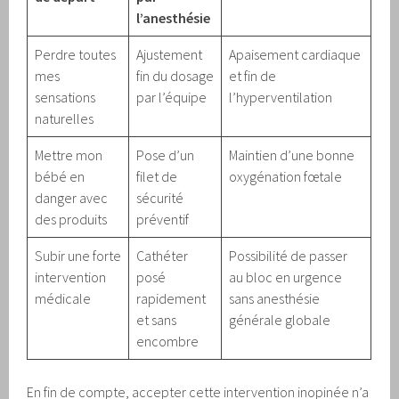
l’anesthésie
Perdre toutes
Ajustement
Apaisement cardiaque
mes
fin du dosage
et fin de
sensations
par l’équipe
l’hyperventilation
naturelles
Mettre mon
Pose d’un
Maintien d’une bonne
bébé en
filet de
oxygénation fœtale
danger avec
sécurité
des produits
préventif
Subir une forte
Cathéter
Possibilité de passer
intervention
posé
au bloc en urgence
médicale
rapidement
sans anesthésie
et sans
générale globale
encombre
En fin de compte, accepter cette intervention inopinée n’a