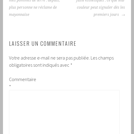
mes pommes de terre : depuis,
juste esthétiques : ce que leur
plus personne ne réclame de
couleur peut signaler dès les
mayonnaise
premiers jours
LAISSER UN COMMENTAIRE
Votre adresse e-mail ne sera pas publiée.
Les champs
obligatoires sont indiqués avec
*
Commentaire
*