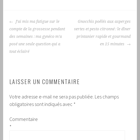
NAVIGATION
J’ai mis ma fatigue sur le
Gnocchis poêlés aux asperges
DES
compte de la grossesse pendant
vertes et pesto citronné : le dîner
ARTICLES
des semaines : ma gynéco m’a
printanier rapide et gourmand
posé une seule question qui a
en 15 minutes
tout éclairé
LAISSER UN COMMENTAIRE
Votre adresse e-mail ne sera pas publiée.
Les champs
obligatoires sont indiqués avec
*
Commentaire
*