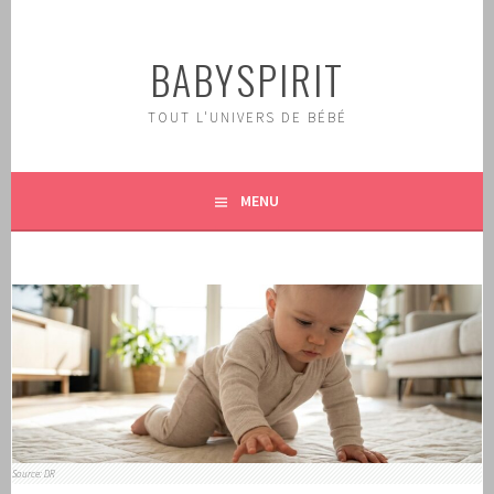
Aller
au
BABYSPIRIT
contenu
principal
TOUT L'UNIVERS DE BÉBÉ
MENU
Source: DR