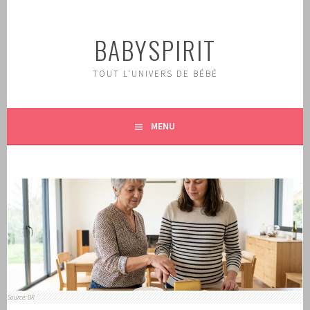
Aller
au
BABYSPIRIT
contenu
principal
TOUT L'UNIVERS DE BÉBÉ
MENU
Source: DR