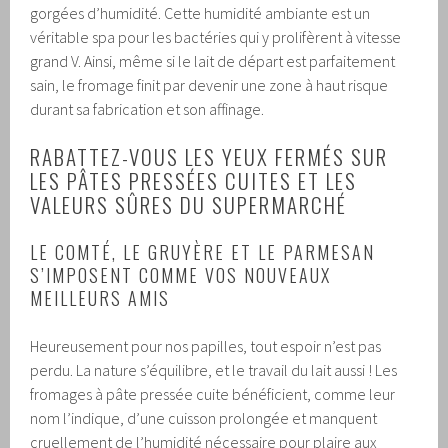
gorgées d’humidité. Cette humidité ambiante est un
véritable spa pour les bactéries qui y prolifèrent à vitesse
grand V. Ainsi, même si le lait de départ est parfaitement
sain, le fromage finit par devenir une zone à haut risque
durant sa fabrication et son affinage.
RABATTEZ-VOUS LES YEUX FERMÉS SUR
LES PÂTES PRESSÉES CUITES ET LES
VALEURS SÛRES DU SUPERMARCHÉ
LE COMTÉ, LE GRUYÈRE ET LE PARMESAN
S’IMPOSENT COMME VOS NOUVEAUX
MEILLEURS AMIS
Heureusement pour nos papilles, tout espoir n’est pas
perdu. La nature s’équilibre, et le travail du lait aussi ! Les
fromages à pâte pressée cuite bénéficient, comme leur
nom l’indique, d’une cuisson prolongée et manquent
cruellement de l’humidité nécessaire pour plaire aux