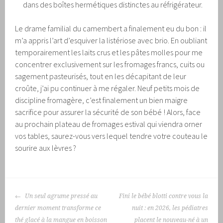
dans des boîtes hermétiques distinctes au réfrigérateur.
Le drame familial du camembert a finalement eu du bon : il
m’a appris l’art d’esquiver la listériose avec brio. En oubliant
temporairement les laits crus et les pâtes molles pour me
concentrer exclusivement sur les fromages francs, cuits ou
sagement pasteurisés, tout en les décapitant de leur
croûte, j’ai pu continuer à me régaler. Neuf petits mois de
discipline fromagère, c’est finalement un bien maigre
sacrifice pour assurer la sécurité de son bébé ! Alors, face
au prochain plateau de fromages estival qui viendra orner
vos tables, saurez-vous vers lequel tendre votre couteau le
sourire aux lèvres ?
NAVIGATION
Un seul agrume pressé au
Fini le bébé blotti contre vous la
DES
dernier moment transforme ce
nuit : en 2026, les pédiatres
ARTICLES
thé glacé à la mangue en boisson
placent le nouveau-né à un