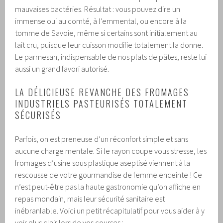
mauvaises bactéries. Résultat : vous pouvez dire un
immense oui au comté, à l’emmental, ou encore à la
tomme de Savoie, même si certains sont initialement au
lait cru, puisque leur cuisson modifie totalement la donne.
Le parmesan, indispensable de nos plats de pâtes, reste lui
aussi un grand favori autorisé.
LA DÉLICIEUSE REVANCHE DES FROMAGES
INDUSTRIELS PASTEURISÉS TOTALEMENT
SÉCURISÉS
Parfois, on est preneuse d’un réconfort simple et sans
aucune charge mentale. Si le rayon coupe vous stresse, les
fromages d’usine sous plastique aseptisé viennent à la
rescousse de votre gourmandise de femme enceinte ! Ce
n’est peut-être pas la haute gastronomie qu’on affiche en
repas mondain, mais leur sécurité sanitaire est
inébranlable. Voici un petit récapitulatif pour vous aider à y
voir plus clair lors de vos courses :