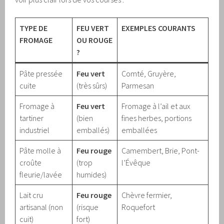
TYPE DE
FEU VERT
EXEMPLES COURANTS
FROMAGE
OU ROUGE
?
Pâte pressée
Feu vert
Comté, Gruyère,
cuite
(très sûrs)
Parmesan
Fromage à
Feu vert
Fromage à l’ail et aux
tartiner
(bien
fines herbes, portions
industriel
emballés)
emballées
Pâte molle à
Feu rouge
Camembert, Brie, Pont-
croûte
(trop
l’Évêque
fleurie/lavée
humides)
Lait cru
Feu rouge
Chèvre fermier,
artisanal (non
(risque
Roquefort
cuit)
fort)