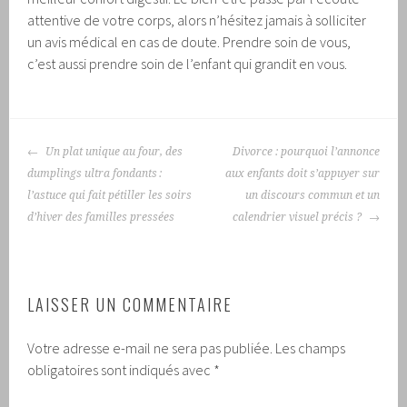
attentive de votre corps, alors n’hésitez jamais à solliciter
un avis médical en cas de doute. Prendre soin de vous,
c’est aussi prendre soin de l’enfant qui grandit en vous.
NAVIGATION
Un plat unique au four, des
Divorce : pourquoi l’annonce
DES
dumplings ultra fondants :
aux enfants doit s’appuyer sur
ARTICLES
l’astuce qui fait pétiller les soirs
un discours commun et un
d’hiver des familles pressées
calendrier visuel précis ?
LAISSER UN COMMENTAIRE
Votre adresse e-mail ne sera pas publiée.
Les champs
obligatoires sont indiqués avec
*