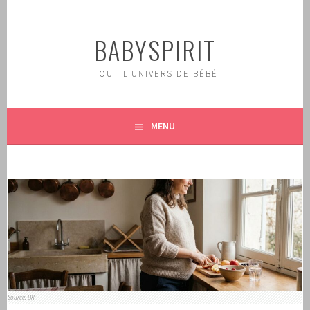
Aller
au
BABYSPIRIT
contenu
principal
TOUT L'UNIVERS DE BÉBÉ
MENU
Source: DR