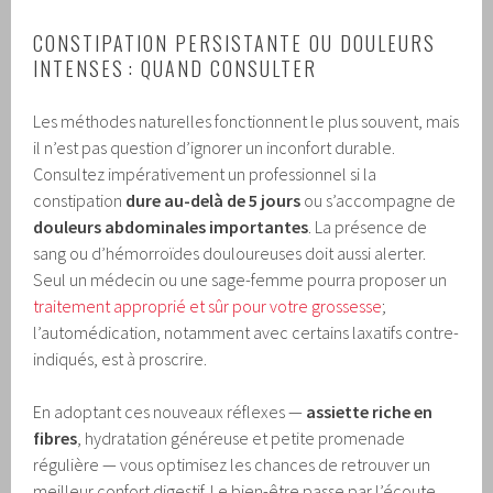
CONSTIPATION PERSISTANTE OU DOULEURS
INTENSES : QUAND CONSULTER
Les méthodes naturelles fonctionnent le plus souvent, mais
il n’est pas question d’ignorer un inconfort durable.
Consultez impérativement un professionnel si la
constipation
dure au-delà de 5 jours
ou s’accompagne de
douleurs abdominales importantes
. La présence de
sang ou d’hémorroïdes douloureuses doit aussi alerter.
Seul un médecin ou une sage-femme pourra proposer un
traitement approprié et sûr pour votre grossesse
;
l’automédication, notamment avec certains laxatifs contre-
indiqués, est à proscrire.
En adoptant ces nouveaux réflexes —
assiette riche en
fibres
, hydratation généreuse et petite promenade
régulière — vous optimisez les chances de retrouver un
meilleur confort digestif. Le bien-être passe par l’écoute