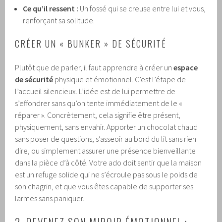
Ce qu’il ressent :
Un fossé qui se creuse entre lui et vous,
renforçant sa solitude.
CRÉER UN « BUNKER » DE SÉCURITÉ
Plutôt que de parler, il faut apprendre à créer un
espace
de sécurité
physique et émotionnel. C’est l’étape de
l’accueil silencieux. L’idée est de lui permettre de
s’effondrer sans qu’on tente immédiatement de le «
réparer ». Concrètement, cela signifie être présent,
physiquement, sans envahir. Apporter un chocolat chaud
sans poser de questions, s’asseoir au bord du lit sans rien
dire, ou simplement assurer une présence bienveillante
dans la pièce d’à côté. Votre ado doit sentir que la maison
est un refuge solide qui ne s’écroule pas sous le poids de
son chagrin, et que vous êtes capable de supporter ses
larmes sans paniquer.
2. DEVENEZ SON MIROIR ÉMOTIONNEL :