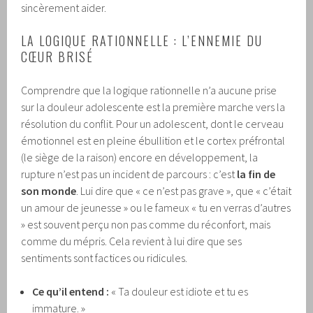
sincèrement aider.
LA LOGIQUE RATIONNELLE : L’ENNEMIE DU
CŒUR BRISÉ
Comprendre que la logique rationnelle n’a aucune prise
sur la douleur adolescente est la première marche vers la
résolution du conflit. Pour un adolescent, dont le cerveau
émotionnel est en pleine ébullition et le cortex préfrontal
(le siège de la raison) encore en développement, la
rupture n’est pas un incident de parcours : c’est
la fin de
son monde
. Lui dire que « ce n’est pas grave », que « c’était
un amour de jeunesse » ou le fameux « tu en verras d’autres
» est souvent perçu non pas comme du réconfort, mais
comme du mépris. Cela revient à lui dire que ses
sentiments sont factices ou ridicules.
Ce qu’il entend :
« Ta douleur est idiote et tu es
immature. »