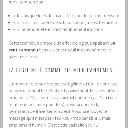
traduisent son état :
« Je vois que tu es dévasté, c’est une douleur immense. »
« Tu as l’air en colère de la façon dont ça s’est terminé. »
« Tu te sens rejeté et c’est terriblement injuste. »
Cette technique simple a un effet biologique apaisant.
Se
sentir entendu
dans sa vérité réduit instantanément le
niveau de stress.
LA LÉGITIMITÉ COMME PREMIER PANSEMENT
Lui montrer que sa tristesse est légitime et réelle constitue
paradoxalement le début de l’apaisement. En validant son
émotion (« C’est normal d’avoir mal comme ça, c’était une
relation importante pour toi »), vous lui donnez la
permission de traverser son deuil. Vous lui envoyez le
message qu’il n’est pas « fou » ou « trop sensible », mais
simplement humain. C’est cette validation qui lui