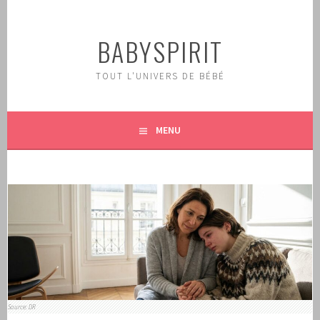
Aller
au
BABYSPIRIT
contenu
principal
TOUT L'UNIVERS DE BÉBÉ
MENU
Source: DR