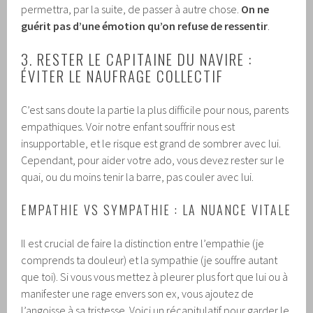
permettra, par la suite, de passer à autre chose.
On ne
guérit pas d’une émotion qu’on refuse de ressentir
.
3. RESTER LE CAPITAINE DU NAVIRE :
ÉVITER LE NAUFRAGE COLLECTIF
C’est sans doute la partie la plus difficile pour nous, parents
empathiques. Voir notre enfant souffrir nous est
insupportable, et le risque est grand de sombrer avec lui.
Cependant, pour aider votre ado, vous devez rester sur le
quai, ou du moins tenir la barre, pas couler avec lui.
EMPATHIE VS SYMPATHIE : LA NUANCE VITALE
Il est crucial de faire la distinction entre l’empathie (je
comprends ta douleur) et la sympathie (je souffre autant
que toi). Si vous vous mettez à pleurer plus fort que lui ou à
manifester une rage envers son ex, vous ajoutez de
l’angoisse à sa tristesse. Voici un récapitulatif pour garder le