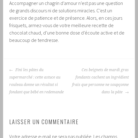
Accompagner un chagrin d’amour n’est pas une question
de grands discours ni de solutions miracles. C’est un
exercice de patience et de présence. Alors, en ces jours
frisquets, armez-vous de votre meilleure recette de
chocolat chaud, d’une bonne dose d’écoute active et de
beaucoup de tendresse.
NAVIGATION
Fini les pâtes du
Ces beignets de mardi gras
DES
supermarché : cette astuce au
fondants cachent un ingrédient
ARTICLES
rouleau donne un résultat si
frais que personne ne soupçonne
fondant que bébé en redemande
dans la pâte
LAISSER UN COMMENTAIRE
Votre adresse e-mail ne sera pas publiée.
Les champs