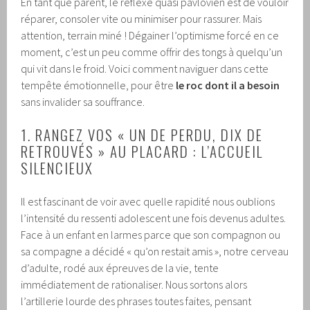
En tant que parent, le réflexe quasi pavlovien est de vouloir
réparer, consoler vite ou minimiser pour rassurer. Mais
attention, terrain miné ! Dégainer l’optimisme forcé en ce
moment, c’est un peu comme offrir des tongs à quelqu’un
qui vit dans le froid. Voici comment naviguer dans cette
tempête émotionnelle, pour être
le roc dont il a besoin
sans invalider sa souffrance.
1. RANGEZ VOS « UN DE PERDU, DIX DE
RETROUVÉS » AU PLACARD : L’ACCUEIL
SILENCIEUX
Il est fascinant de voir avec quelle rapidité nous oublions
l’intensité du ressenti adolescent une fois devenus adultes.
Face à un enfant en larmes parce que son compagnon ou
sa compagne a décidé « qu’on restait amis », notre cerveau
d’adulte, rodé aux épreuves de la vie, tente
immédiatement de rationaliser. Nous sortons alors
l’artillerie lourde des phrases toutes faites, pensant