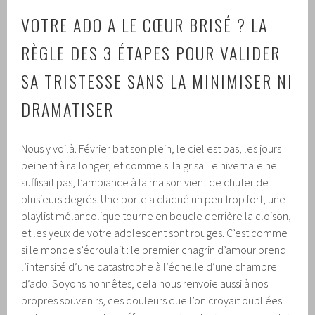
VOTRE ADO A LE CŒUR BRISÉ ? LA
RÈGLE DES 3 ÉTAPES POUR VALIDER
SA TRISTESSE SANS LA MINIMISER NI
DRAMATISER
Nous y voilà. Février bat son plein, le ciel est bas, les jours
peinent à rallonger, et comme si la grisaille hivernale ne
suffisait pas, l’ambiance à la maison vient de chuter de
plusieurs degrés. Une porte a claqué un peu trop fort, une
playlist mélancolique tourne en boucle derrière la cloison,
et les yeux de votre adolescent sont rouges. C’est comme
si le monde s’écroulait : le premier chagrin d’amour prend
l’intensité d’une catastrophe à l’échelle d’une chambre
d’ado. Soyons honnêtes, cela nous renvoie aussi à nos
propres souvenirs, ces douleurs que l’on croyait oubliées.