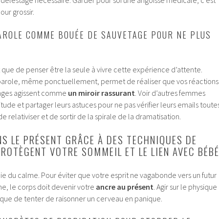
un délestage nécessaire. Garder pour soi une angoisse médicale, c’est
our grossir.
AROLE COMME BOUÉE DE SAUVETAGE POUR NE PLUS
ant que de penser être la seule à vivre cette expérience d’attente.
parole, même ponctuellement, permet de réaliser que vos réactions
anges agissent comme
un miroir rassurant
. Voir d’autres femmes
ude et partager leurs astuces pour ne pas vérifier leurs emails toute
e relativiser et de sortir de la spirale de la dramatisation.
S LE PRÉSENT GRÂCE À DES TECHNIQUES DE
PROTÈGENT VOTRE SOMMEIL ET LE LIEN AVEC BÉB
mie du calme. Pour éviter que votre esprit ne vagabonde vers un futur
e, le corps doit devenir votre
ancre au présent
. Agir sur le physique
e que de tenter de raisonner un cerveau en panique.