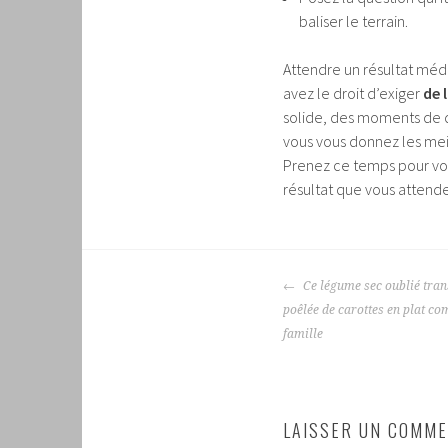
baliser le terrain.
Attendre un résultat médi
avez le droit d’exiger
de 
solide, des moments de 
vous vous donnez les mei
Prenez ce temps pour vous
résultat que vous attende
NAVIGATION
Ce légume sec oublié tra
DES
poêlée de carottes en plat co
ARTICLES
famille
LAISSER UN COMME