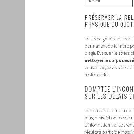
dormir
PRÉSERVER LA REL
PHYSIQUE DU QUOT
Le stress génère du corti
permanent de la mère peut
d’agir. Évacuer le stress 
nettoyer le corps des ré
vous envoyez à votre béb
reste solide.
DOMPTEZ L’INCON
SUR LES DÉLAIS E
Le flou est le terreau de 
plus, mais l’absence de m
L’information transparente
résultats participe mass