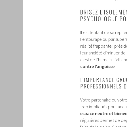
BRISEZ L’ISOLEM
PSYCHOLOGUE PO
Il est tentant de se repl
l’entourage ou par supers
réalité frappante : près 
leur anxiété diminuer de
c’est de l’humain. L’all
contre l’angoisse
.
L’IMPORTANCE CRU
PROFESSIONNELS D
Votre partenaire ou votr
trop impliqués pour accue
espace neutre et bienve
régulières permet de dépo