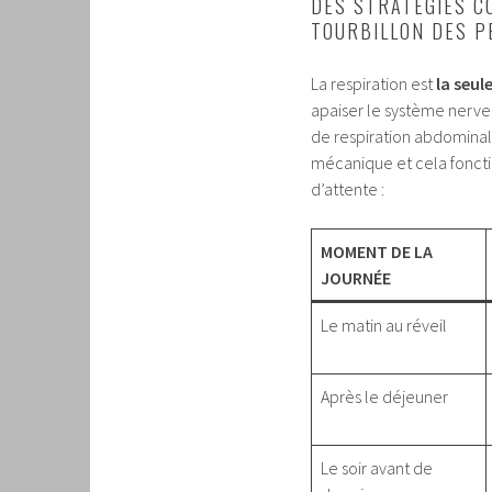
DES STRATÉGIES C
TOURBILLON DES P
La respiration est
la seul
apaiser le système nerveu
de respiration abdominal
mécanique et cela foncti
d’attente :
MOMENT DE LA
JOURNÉE
Le matin au réveil
Après le déjeuner
Le soir avant de