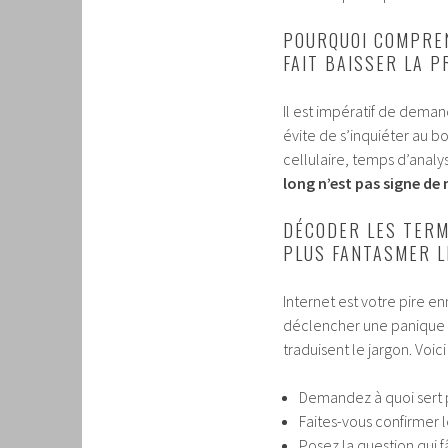
POURQUOI COMPREN
FAIT BAISSER LA 
Il est impératif de demand
évite de s’inquiéter au 
cellulaire, temps d’analys
long n’est pas signe de
DÉCODER LES TERM
PLUS FANTASMER L
Internet est votre pire e
déclencher une panique t
traduisent le jargon. Voic
Demandez à quoi sert p
Faites-vous confirmer l
Posez la question qui fâ