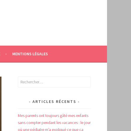
E
MENTIONS LÉGALES
Rechercher :
ARTICLES RÉCENTS
Mes parents ont toujours gâté mes enfants
sans compter pendant les vacances : le jour
où une pédiatre m’a expliqué ce que ça