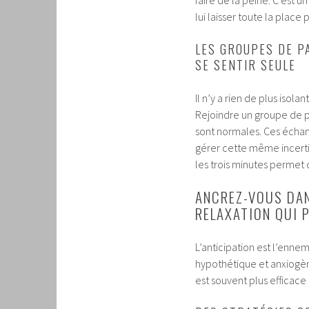
faire de la peine. C’est 
lui laisser toute la place p
LES GROUPES DE P
SE SENTIR SEULE
Il n’y a rien de plus isol
Rejoindre un groupe de 
sont normales. Ces éch
gérer cette même incertit
les trois minutes permet d
ANCREZ-VOUS DAN
RELAXATION QUI 
L’anticipation est l’enne
hypothétique et anxiogèn
est souvent plus efficac