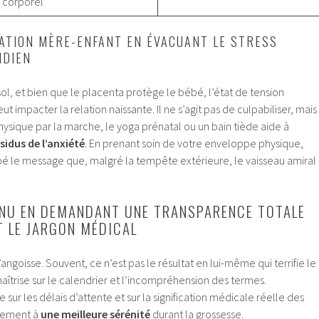
corporel
ATION MÈRE-ENFANT EN ÉVACUANT LE STRESS
IDIEN
sol, et bien que le placenta protège le bébé, l’état de tension
 impacter la relation naissante. Il ne s’agit pas de culpabiliser, mais
physique par la marche, le yoga prénatal ou un bain tiède aide à
sidus de l’anxiété
. En prenant soin de votre enveloppe physique,
é le message que, malgré la tempête extérieure, le vaisseau amiral
NU EN DEMANDANT UNE TRANSPARENCE TOTALE
T LE JARGON MÉDICAL
l’angoisse. Souvent, ce n’est pas le résultat en lui-même qui terrifie le
aîtrise sur le calendrier et l’incompréhension des termes.
 sur les délais d’attente et sur la signification médicale réelle des
ivement à
une meilleure sérénité
durant la grossesse.