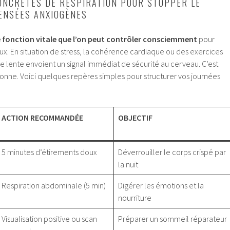
ONCRÈTES DE RESPIRATION POUR STOPPER LE
ENSÉES ANXIOGÈNES
e fonction vitale que l’on peut contrôler consciemment
pour
x. En situation de stress, la cohérence cardiaque ou des exercices
e lente envoient un signal immédiat de sécurité au cerveau. C’est
onne. Voici quelques repères simples pour structurer vos journées
ACTION RECOMMANDÉE
OBJECTIF
5 minutes d’étirements doux
Déverrouiller le corps crispé par
la nuit
Respiration abdominale (5 min)
Digérer les émotions et la
nourriture
Visualisation positive ou scan
Préparer un sommeil réparateur