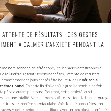
 ATTENTE DE RÉSULTATS : CES GESTES
AIMENT À CALMER L’ANXIÉTÉ PENDANT LA
la moindre sonnerie de téléphone, les scénarios catastrophes qui
e la lumière s’éteint : soyons honnêtes, l’attente de résultats
t transformer des jours censés être heureux en un
véritable
nt émotionnel
. En cette fin d’hiver où la grisaille semble parfois
te pèse d’autant plus lourd. Pourtant, cette anxiété, aussi
est pas une fatalité. Avec les bons outils et, surtout, le bon entourage,
 ce stress de manière spectaculaire. Voici les clés concrètes, sans
raverser cette période d’incertitude avec un peu plus de sérénité.