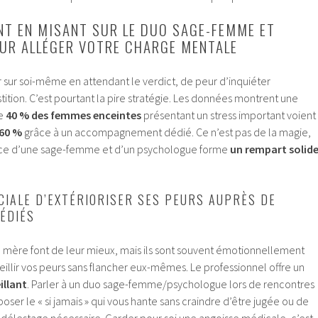
ENT EN MISANT SUR LE DUO SAGE-FEMME ET
UR ALLÉGER VOTRE CHARGE MENTALE
ier sur soi-même en attendant le verdict, de peur d’inquiéter
tition. C’est pourtant la pire stratégie. Les données montrent une
de
40 % des femmes enceintes
présentant un stress important voient
60 %
grâce à un accompagnement dédié. Ce n’est pas de la magie,
iance d’une sage-femme et d’un psychologue forme
un rempart solid
CIALE D’EXTÉRIORISER SES PEURS AUPRÈS DE
ÉDIÉS
e mère font de leur mieux, mais ils sont souvent émotionnellement
illir vos peurs sans flancher eux-mêmes. Le professionnel offre un
illant
. Parler à un duo sage-femme/psychologue lors de rencontres
ser le « si jamais » qui vous hante sans craindre d’être jugée ou de