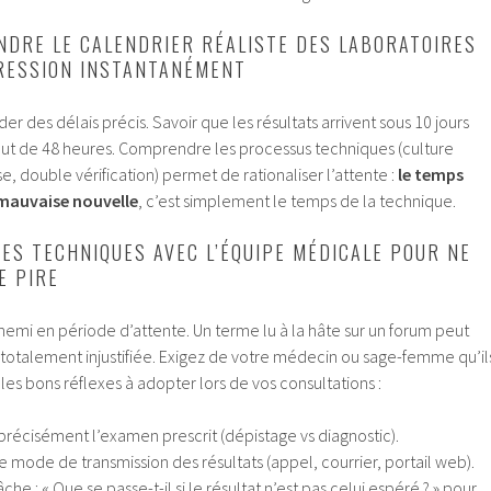
DRE LE CALENDRIER RÉALISTE DES LABORATOIRES
PRESSION INSTANTANÉMENT
er des délais précis. Savoir que les résultats arrivent sous 10 jours
bout de 48 heures. Comprendre les processus techniques (culture
e, double vérification) permet de rationaliser l’attente :
le temps
 mauvaise nouvelle
, c’est simplement le temps de la technique.
ES TECHNIQUES AVEC L’ÉQUIPE MÉDICALE POUR NE
E PIRE
nnemi en période d’attente. Un terme lu à la hâte sur un forum peut
otalement injustifiée. Exigez de votre médecin ou sage-femme qu’il
i les bons réflexes à adopter lors de vos consultations :
récisément l’examen prescrit (dépistage vs diagnostic).
e mode de transmission des résultats (appel, courrier, portail web).
che : « Que se passe-t-il si le résultat n’est pas celui espéré ? » pour