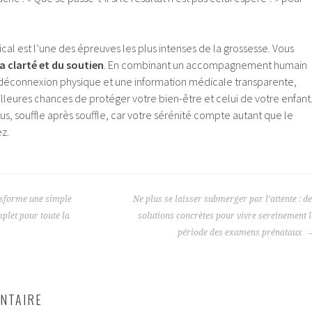
cal est l’une des épreuves les plus intenses de la grossesse. Vous
la clarté et du soutien
. En combinant un accompagnement humain
déconnexion physique et une information médicale transparente,
lleures chances de protéger votre bien-être et celui de votre enfant
, souffle après souffle, car votre sérénité compte autant que le
z.
nsforme une simple
Ne plus se laisser submerger par l’attente : d
mplet pour toute la
solutions concrètes pour vivre sereinement 
période des examens prénataux
NTAIRE