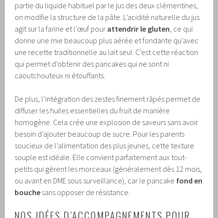
partie du liquide habituel par le jus des deux clémentines,
on modifie la structure de la pâte. L’acidité naturelle du jus
agit sur la farine et l’œuf pour
attendrir le gluten
, ce qui
donne une mie beaucoup plus aérée et fondante qu’avec
une recette traditionnelle au lait seul. C’est cette réaction
qui permet d’obtenir des pancakes qui ne sont ni
caoutchouteux ni étouffants.
De plus, l’intégration des zestes finement râpés permet de
diffuser les huiles essentielles du fruit de manière
homogène. Cela crée une explosion de saveurs sans avoir
besoin d’ajouter beaucoup de sucre. Pour les parents
soucieux de l’alimentation des plus jeunes, cette texture
souple est idéale. Elle convient parfaitement aux tout-
petits qui gèrent les morceaux (généralement dès 12 mois,
ou avant en DME sous surveillance), car le pancake
fond en
bouche
sans opposer de résistance.
NOS IDÉES D’ACCOMPAGNEMENTS POUR