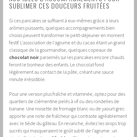
SUBLIMER CES DOUCEURS FRUITÉES
Si ces pancakes se suffisent à eux-mêmes grâce à leurs
arômes puissants, quelques accompagnements bien
choisis peuvent transformer le petit-déjeuner en moment
festif. L’association de l’agrume et du cacao étant un grand
classique de la gourmandise, quelques copeaux de
chocolat noir
parsemés sur les pancakes encore chauds
feront le bonheur des enfants. Le chocolat fond
légèrement au contact de la pâte, créant une sauce
minute irrésistible.
Pour une version plus fraîche et vitaminée, optez pour des
quartiers de clémentine pelés à vif ou des rondelles de
banane. Une noisette de fromage blanc ou de yaourt grec
apporte une note de fraîcheur qui contraste agréablement
avec le tiède du gâteau. En revanche, évitez les sirops trop
sucrés qui masqueraient le goût subtil de l’agrume : un