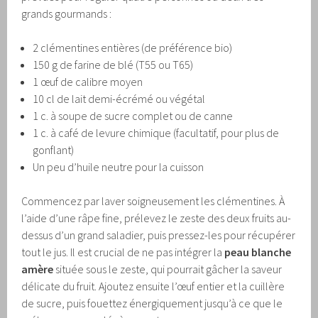
grands gourmands :
2 clémentines entières (de préférence bio)
150 g de farine de blé (T55 ou T65)
1 œuf de calibre moyen
10 cl de lait demi-écrémé ou végétal
1 c. à soupe de sucre complet ou de canne
1 c. à café de levure chimique (facultatif, pour plus de
gonflant)
Un peu d’huile neutre pour la cuisson
Commencez par laver soigneusement les clémentines. À
l’aide d’une râpe fine, prélevez le zeste des deux fruits au-
dessus d’un grand saladier, puis pressez-les pour récupérer
tout le jus. Il est crucial de ne pas intégrer la
peau blanche
amère
située sous le zeste, qui pourrait gâcher la saveur
délicate du fruit. Ajoutez ensuite l’œuf entier et la cuillère
de sucre, puis fouettez énergiquement jusqu’à ce que le