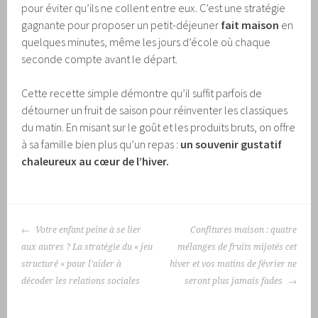
pour éviter qu’ils ne collent entre eux. C’est une stratégie
gagnante pour proposer un petit-déjeuner
fait maison
en
quelques minutes, même les jours d’école où chaque
seconde compte avant le départ.
Cette recette simple démontre qu’il suffit parfois de
détourner un fruit de saison pour réinventer les classiques
du matin. En misant sur le goût et les produits bruts, on offre
à sa famille bien plus qu’un repas :
un souvenir gustatif
chaleureux au cœur de l’hiver.
NAVIGATION
Votre enfant peine à se lier
Confitures maison : quatre
DES
aux autres ? La stratégie du « jeu
mélanges de fruits mijotés cet
ARTICLES
structuré » pour l’aider à
hiver et vos matins de février ne
décoder les relations sociales
seront plus jamais fades