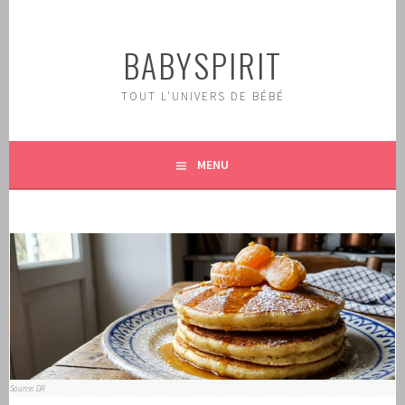
Aller
au
BABYSPIRIT
contenu
principal
TOUT L'UNIVERS DE BÉBÉ
MENU
Source: DR