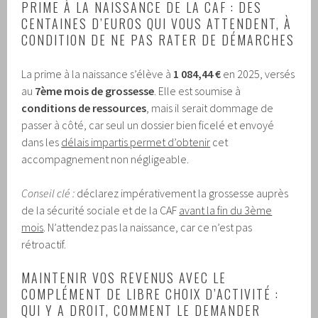
PRIME À LA NAISSANCE DE LA CAF : DES
CENTAINES D’EUROS QUI VOUS ATTENDENT, À
CONDITION DE NE PAS RATER DE DÉMARCHES
La prime à la naissance s’élève à
1 084,44 €
en 2025, versés
au
7ème mois de grossesse
. Elle est soumise à
conditions de ressources
, mais il serait dommage de
passer à côté, car seul un dossier bien ficelé et envoyé
dans les
délais impartis permet d’obtenir
cet
accompagnement non négligeable.
Conseil clé :
déclarez impérativement la grossesse auprès
de la sécurité sociale et de la CAF
avant la fin du 3ème
mois
. N’attendez pas la naissance, car ce n’est pas
rétroactif.
MAINTENIR VOS REVENUS AVEC LE
COMPLÉMENT DE LIBRE CHOIX D’ACTIVITÉ :
QUI Y A DROIT, COMMENT LE DEMANDER