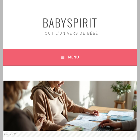
Aller
au
BABYSPIRIT
contenu
principal
TOUT L'UNIVERS DE BÉBÉ
MENU
Source: DR