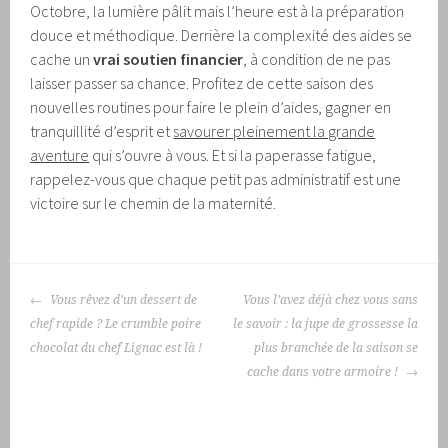
Octobre, la lumière pâlit mais l’heure est à la préparation
douce et méthodique. Derrière la complexité des aides se
cache un
vrai soutien financier
, à condition de ne pas
laisser passer sa chance. Profitez de cette saison des
nouvelles routines pour faire le plein d’aides, gagner en
tranquillité d’esprit et
savourer pleinement la grande
aventure
qui s’ouvre à vous. Et si la paperasse fatigue,
rappelez-vous que chaque petit pas administratif est une
victoire sur le chemin de la maternité.
NAVIGATION
Vous rêvez d’un dessert de
Vous l’avez déjà chez vous sans
DES
chef rapide ? Le crumble poire
le savoir : la jupe de grossesse la
ARTICLES
chocolat du chef Lignac est là !
plus branchée de la saison se
cache dans votre armoire !