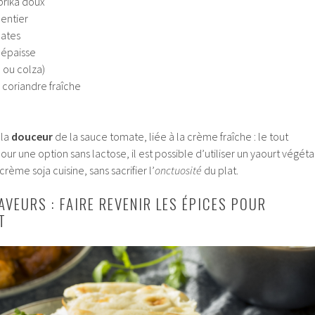
prika doux
 entier
mates
 épaisse
 ou colza)
coriandre fraîche
 la
douceur
de la sauce tomate, liée à la crème fraîche : le tout
pour une option sans lactose, il est possible d’utiliser un yaourt végéta
rème soja cuisine, sans sacrifier l’
onctuosité
du plat.
VEURS : FAIRE REVENIR LES ÉPICES POUR
T