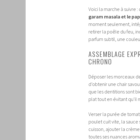
Voici la marche à suivre :
garam masala et le pap
moment seulement, intégr
retirer la poêle du feu, 
parfum subtil, une couleur
ASSEMBLAGE EXPR
CHRONO
Déposer les morceaux d
d’obtenir une chair savou
que les dentitions sont bi
plat tout en évitant qu’i
Verser la purée de tomate
poulet cuit vite, la sauce
cuisson, ajouter la crème 
toutes ses nuances aromat