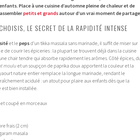
’enfants. Place à une cuisine d’automne pleine de chaleur et de
rassembler
petits et grands
autour d’un vrai moment de partage
CHOISIS, LE SECRET DE LA RAPIDITÉ INTENSE
sité
et le
peps
d’un tikka massala sans marinade, il suffit de miser sur
le de courir les épiceries : la plupart se trouvent déjà dans la cuisine
e une chair tendre qui absorbe rapidement les arômes. Côté épices, d
nt moulu
et un soupçon de paprika doux apportent la couleur et la
yaourt nature entier remplace la longue marinade, rendant le
raîchement acidulé : un atout pour plaire aux enfants dès que la
 est bien installée.
ulet coupé en morceaux
e frais (2 cm)
e garam masala