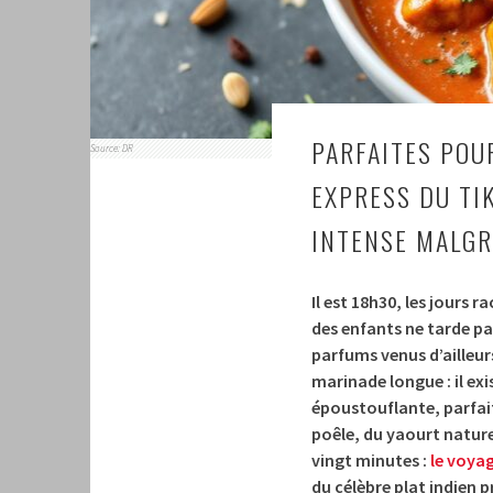
PARFAITES POU
Source: DR
EXPRESS DU TI
INTENSE MALGR
Il est 18h30, les jours r
des enfants ne tarde p
parfums venus d’ailleurs
marinade longue : il exi
époustouflante, parfait
poêle, du yaourt nature
vingt minutes :
le voya
du célèbre plat indien 