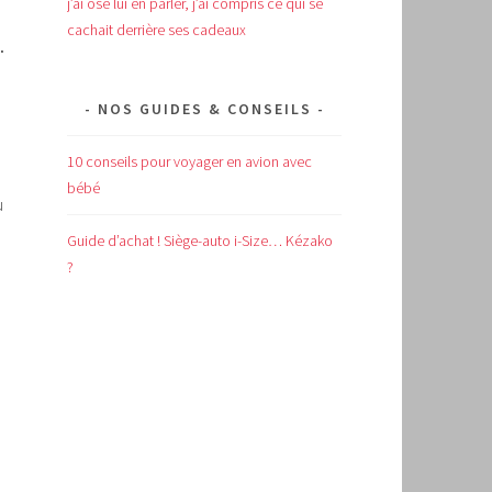
j’ai osé lui en parler, j’ai compris ce qui se
cachait derrière ses cadeaux
.
NOS GUIDES & CONSEILS
10 conseils pour voyager en avion avec
bébé
u
Guide d’achat !
Siège-auto i-Size… Kézako
?