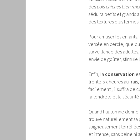
des
pois chiches bien rinc
séduira petits et grands 
des textures plus fermes s
Pour amuser les enfants, 
versée en cercle, quelqu
surveillance des adultes, 
envie de goûter, stimule 
Enfin, la
conservation
es
trente-six heures au frais,
facilement ; il suffira d
la tendreté et la sécurité
Quand l’automne donne en
trouve naturellement sa pl
soigneusement torréfiées 
et intense, sans peine ni 