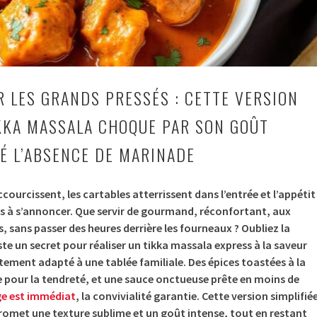
R LES GRANDS PRESSÉS : CETTE VERSION
KKA MASSALA CHOQUE PAR SON GOÛT
É L’ABSENCE DE MARINADE
accourcissent, les cartables atterrissent dans l’entrée et l’appétit
as à s’annoncer. Que servir de gourmand, réconfortant, aux
, sans passer des heures derrière les fourneaux ? Oubliez la
ste un secret pour réaliser un tikka massala express à la saveur
ement adapté à une tablée familiale. Des épices toastées à la
 pour la tendreté, et une sauce onctueuse prête en moins de
ge est immédiat
, la convivialité garantie. Cette version simplifié
promet une texture sublime et un goût intense, tout en restant