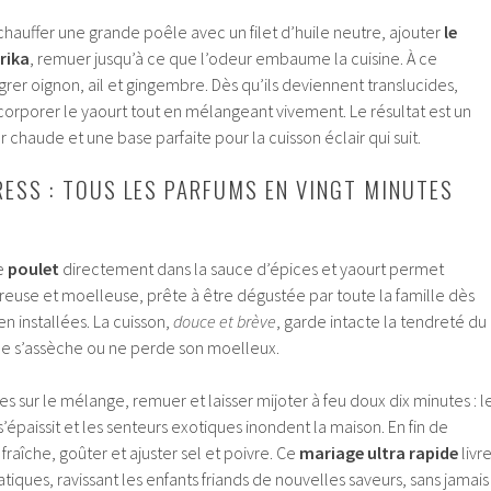
 chauffer une grande poêle avec un filet d’huile neutre, ajouter
le
rika
, remuer jusqu’à ce que l’odeur embaume la cuisine. À ce
er oignon, ail et gingembre. Dès qu’ils deviennent translucides,
incorporer le yaourt tout en mélangeant vivement. Le résultat est un
 chaude et une base parfaite pour la cuisson éclair qui suit.
ESS : TOUS LES PARFUMS EN VINGT MINUTES
e
poulet
directement dans la sauce d’épices et yaourt permet
reuse et moelleuse, prête à être dégustée par toute la famille dès
en installées. La cuisson,
douce et brève
, garde intacte la tendreté du
l ne s’assèche ou ne perde son moelleux.
s sur le mélange, remuer et laisser mijoter à feu doux dix minutes : l
 s’épaissit et les senteurs exotiques inondent la maison. En fin de
fraîche, goûter et ajuster sel et poivre. Ce
mariage ultra rapide
livr
iques, ravissant les enfants friands de nouvelles saveurs, sans jamais