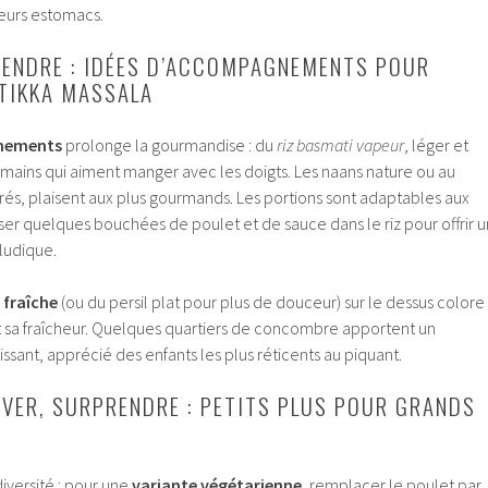
leurs estomacs.
TENDRE : IDÉES D’ACCOMPAGNEMENTS POUR
TIKKA MASSALA
nements
prolonge la gourmandise : du
riz basmati vapeur
, léger et
s mains qui aiment manger avec les doigts. Les naans nature ou au
és, plaisent aux plus gourmands. Les portions sont adaptables aux
écraser quelques bouchées de poulet et de sauce dans le riz pour offrir u
 ludique.
 fraîche
(ou du persil plat pour plus de douceur) sur le dessus colore
nt sa fraîcheur. Quelques quartiers de concombre apportent un
issant, apprécié des enfants les plus réticents au piquant.
VER, SURPRENDRE : PETITS PLUS POUR GRANDS
diversité : pour une
variante végétarienne
, remplacer le poulet par