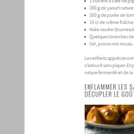
1 cuillère à café de pa
200 g de yaourt nature
200 g de purée de to
15 cl de crème fraîche
Huile neutre (tournesol
Quelques branches de 
Sel, poivre noir moulu
Les enfants apprécieront
s’adoucit sans piquer. Et 
nature fermenté et de la c
ENFLAMMER LES SA
DÉCUPLER LE GOÛ