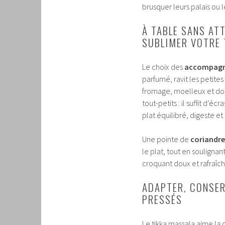
brusquer leurs palais ou 
À TABLE SANS AT
SUBLIMER VOTRE 
Le choix des
accompag
parfumé, ravit les petite
fromage, moelleux et dor
tout-petits : il suffit d’
plat équilibré, digeste et
Une pointe de
coriandre
le plat, tout en souligna
croquant doux et rafraîch
ADAPTER, CONSER
PRESSÉS
Le tikka massala aime la 