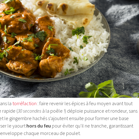
ans la
torréfaction
: faire revenir les épices à feu moyen avant tout
 rapide (
30 secondes
à la poêle !) déploie puissance et rondeur, sans
 et le gingembre hachés s’ajoutent ensuite pour former une base
ser le yaourt
hors du feu
pour éviter qu’il ne tranche, garantissant
i enveloppe chaque morceau de poulet.