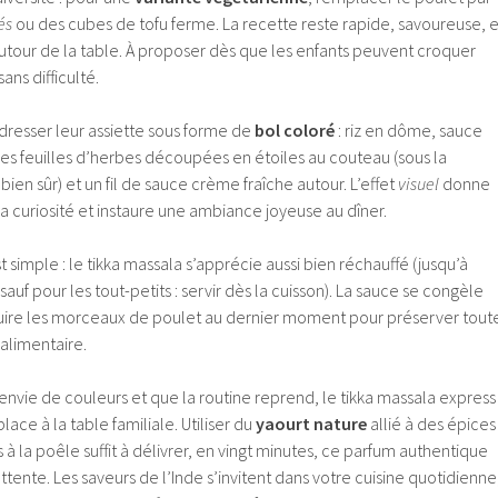
és
ou des cubes de tofu ferme. La recette reste rapide, savoureuse, e
autour de la table. À proposer dès que les enfants peuvent croquer
ans difficulté.
dresser leur assiette sous forme de
bol coloré
: riz en dôme, sauce
es feuilles d’herbes découpées en étoiles au couteau (sous la
bien sûr) et un fil de sauce crème fraîche autour. L’effet
visuel
donne
la curiosité et instaure une ambiance joyeuse au dîner.
t simple : le tikka massala s’apprécie aussi bien réchauffé (jusqu’à
 sauf pour les tout-petits : servir dès la cuisson). La sauce se congèle
e cuire les morceaux de poulet au dernier moment pour préserver tout
 alimentaire.
vie de couleurs et que la routine reprend, le tikka massala express
ace à la table familiale. Utiliser du
yaourt nature
allié à des épices
à la poêle suffit à délivrer, en vingt minutes, ce parfum authentique
attente. Les saveurs de l’Inde s’invitent dans votre cuisine quotidienne