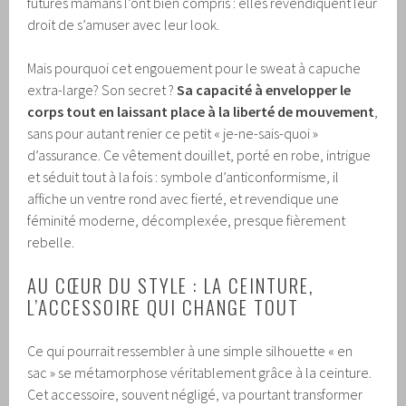
futures mamans l’ont bien compris : elles revendiquent leur
droit de s’amuser avec leur look.
Mais pourquoi cet engouement pour le sweat à capuche
extra-large? Son secret ?
Sa capacité à envelopper le
corps tout en laissant place à la liberté de mouvement
,
sans pour autant renier ce petit « je-ne-sais-quoi »
d’assurance. Ce vêtement douillet, porté en robe, intrigue
et séduit tout à la fois : symbole d’anticonformisme, il
affiche un ventre rond avec fierté, et revendique une
féminité moderne, décomplexée, presque fièrement
rebelle.
AU CŒUR DU STYLE : LA CEINTURE,
L’ACCESSOIRE QUI CHANGE TOUT
Ce qui pourrait ressembler à une simple silhouette « en
sac » se métamorphose véritablement grâce à la ceinture.
Cet accessoire, souvent négligé, va pourtant transformer