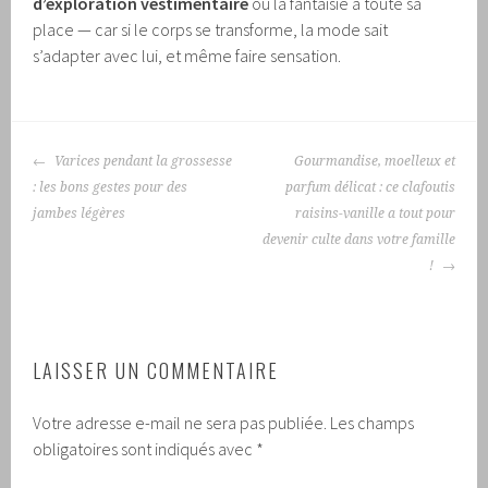
d’exploration vestimentaire
où la fantaisie a toute sa
place — car si le corps se transforme, la mode sait
s’adapter avec lui, et même faire sensation.
NAVIGATION
Varices pendant la grossesse
Gourmandise, moelleux et
DES
: les bons gestes pour des
parfum délicat : ce clafoutis
ARTICLES
jambes légères
raisins-vanille a tout pour
devenir culte dans votre famille
!
LAISSER UN COMMENTAIRE
Votre adresse e-mail ne sera pas publiée.
Les champs
obligatoires sont indiqués avec
*