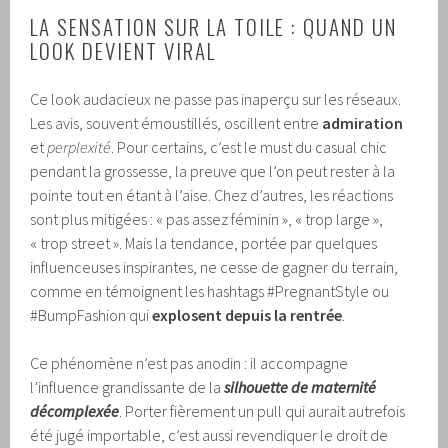
LA SENSATION SUR LA TOILE : QUAND UN
LOOK DEVIENT VIRAL
Ce look audacieux ne passe pas inaperçu sur les réseaux.
Les avis, souvent émoustillés, oscillent entre
admiration
et
perplexité
. Pour certains, c’est le must du casual chic
pendant la grossesse, la preuve que l’on peut rester à la
pointe tout en étant à l’aise. Chez d’autres, les réactions
sont plus mitigées : « pas assez féminin », « trop large »,
« trop street ». Mais la tendance, portée par quelques
influenceuses inspirantes, ne cesse de gagner du terrain,
comme en témoignent les hashtags #PregnantStyle ou
#BumpFashion qui
explosent depuis la rentrée
.
Ce phénomène n’est pas anodin : il accompagne
l’influence grandissante de la
silhouette de maternité
décomplexée
. Porter fièrement un pull qui aurait autrefois
été jugé importable, c’est aussi revendiquer le droit de