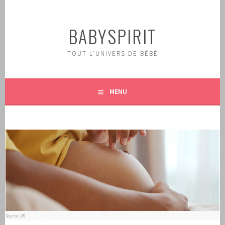
Aller
au
BABYSPIRIT
contenu
principal
TOUT L'UNIVERS DE BÉBÉ
MENU
Source: DR