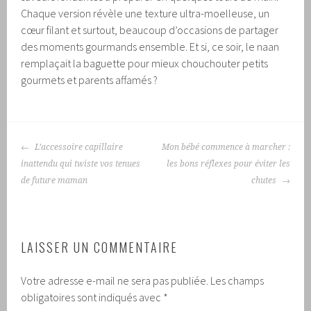
Chaque version révèle une texture ultra-moelleuse, un
cœur filant et surtout, beaucoup d’occasions de partager
des moments gourmands ensemble. Et si, ce soir, le naan
remplaçait la baguette pour mieux chouchouter petits
gourmets et parents affamés ?
NAVIGATION
L’accessoire capillaire
Mon bébé commence à marcher :
DES
inattendu qui twiste vos tenues
les bons réflexes pour éviter les
ARTICLES
de future maman
chutes
LAISSER UN COMMENTAIRE
Votre adresse e-mail ne sera pas publiée.
Les champs
obligatoires sont indiqués avec
*