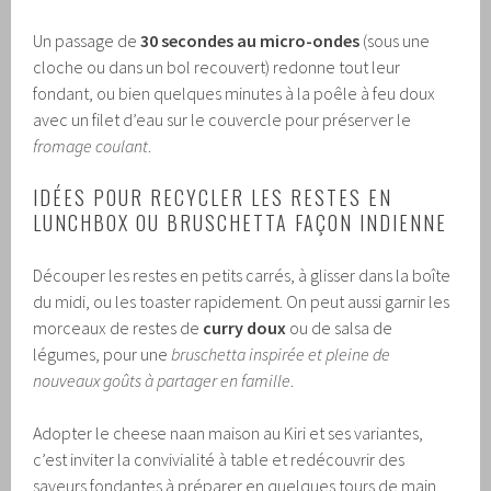
Un passage de
30 secondes au micro-ondes
(sous une
cloche ou dans un bol recouvert) redonne tout leur
fondant, ou bien quelques minutes à la poêle à feu doux
avec un filet d’eau sur le couvercle pour préserver le
fromage coulant
.
IDÉES POUR RECYCLER LES RESTES EN
LUNCHBOX OU BRUSCHETTA FAÇON INDIENNE
Découper les restes en petits carrés, à glisser dans la boîte
du midi, ou les toaster rapidement. On peut aussi garnir les
morceaux de restes de
curry doux
ou de salsa de
légumes, pour une
bruschetta inspirée et pleine de
nouveaux goûts à partager en famille
.
Adopter le cheese naan maison au Kiri et ses variantes,
c’est inviter la convivialité à table et redécouvrir des
saveurs fondantes à préparer en quelques tours de main.