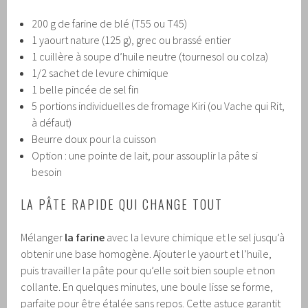
200 g de farine de blé (T55 ou T45)
1 yaourt nature (125 g), grec ou brassé entier
1 cuillère à soupe d’huile neutre (tournesol ou colza)
1/2 sachet de levure chimique
1 belle pincée de sel fin
5 portions individuelles de fromage Kiri (ou Vache qui Rit,
à défaut)
Beurre doux pour la cuisson
Option : une pointe de lait, pour assouplir la pâte si
besoin
LA PÂTE RAPIDE QUI CHANGE TOUT
Mélanger
la farine
avec la levure chimique et le sel jusqu’à
obtenir une base homogène. Ajouter le yaourt et l’huile,
puis travailler la pâte pour qu’elle soit bien souple et non
collante. En quelques minutes, une boule lisse se forme,
parfaite pour être étalée sans repos. Cette astuce garantit