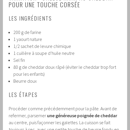
POUR UNE TOUCHE CORSÉE
LES INGRÉDIENTS
200 g de farine
1 yaourt nature
1/2 sachet de levure chimique
1 cuillère à soupe d’huile neutre
Sel fin
80 g de cheddar doux râpé (éviter le cheddar trop fort
pour les enfants)
Beurre doux
LES ÉTAPES
Procéder comme précédemment pour la pâte. Avant de
refermer, parsemer
une généreuse poignée de cheddar
au centre, puis façonner les galettes. La cuisson se fait
toujours à sec, avec une petite touche de beurre fondu en