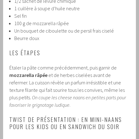
1/2 sachet de levure chimique
1 cuillère à soupe d’huile neutre
Sel fin
100 g de mozzarella râpée
Un bouquet de ciboulette ou de persil frais ciselé
Beurre doux
LES ÉTAPES
Étaler la pâte comme précédemment, puis garnir de
mozzarella râpée
et de herbes ciselées avant de
refermer. La cuisson révèle un parfum irrésistible et une
texture filante qui fait sourire tous les convives, même les
plus petits.
On coupe les cheese naans en petites parts pour
favoriser le grignotage ludique
.
TWIST DE PRÉSENTATION : EN MINI-NAANS
POUR LES KIDS OU EN SANDWICH DU SOIR