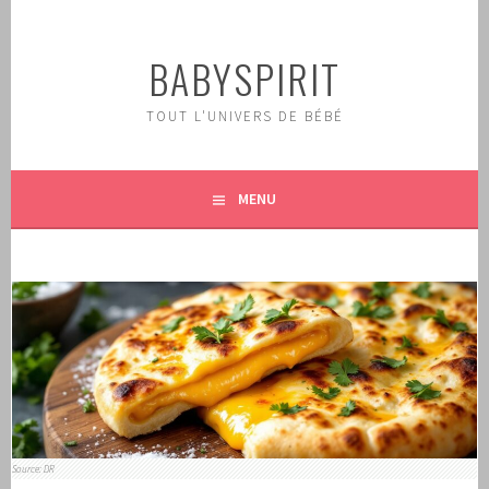
Aller
au
BABYSPIRIT
contenu
principal
TOUT L'UNIVERS DE BÉBÉ
MENU
Source: DR