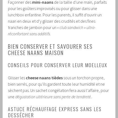
Façonner des
mini-naans
de la taille d’une main, parfaits
pour les goûters improvisés ou pour glisser dans une
lunchbox enfantine. Pour les parents, il suffit d’ouvrir un
naan en deux et d’y glisser des crudités et des fines
tranches de jambon pour un
« club sandwich » ultra-
réconfortant sans additifs
.
BIEN CONSERVER ET SAVOURER SES
CHEESE NAANS MAISON
CONSEILS POUR CONSERVER LEUR MOELLEUX
Glisser les
cheese naans tièdes
sous un torchon propre,
bien serrés, pour qu’ils gardent toute leur humidité et ne
sèchent pas. Un sachet congélation fera aussi l’affaire, pour
une
dégustation ultérieure sans perte de tendreté
.
ASTUCE RÉCHAUFFAGE EXPRESS SANS LES
DESSÉCHER