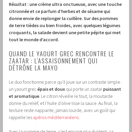
Résultat : une crème
ultra onctueuse
, avec une touche
citronnée
et ce parfum d’herbes et de sésame qui
donne envie de replonger la cuillère. Sur des pommes
de terre tièdes ou bien froides, avec quelques légumes
croquants, la salade devient une petite pépite qui met
tout le monde d’accord.
QUAND LE YAOURT GREC RENCONTRE LE
ZAATAR : L’ASSAISONNEMENT QUI
DÉTRÔNE LA MAYO
Le duo fonctionne parce qu’il joue sur un contraste simple :
un yaourt grec
épais et doux
qui porte un zaatar
puissant
et aromatique
. Le citron réveille le tout, la moutarde
donne du relief, et l’huile d’olive lisse la sauce. Au final, la
texture reste nappante, jamais lourde, avec un goût qui
rappelle les
apéros méditerranéens
.
Avec la pomme de terre, c’est encore plus évident : sa