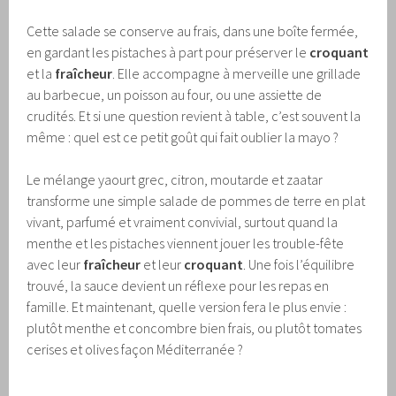
Cette salade se conserve au frais, dans une boîte fermée,
en gardant les pistaches à part pour préserver le
croquant
et la
fraîcheur
. Elle accompagne à merveille une grillade
au barbecue, un poisson au four, ou une assiette de
crudités. Et si une question revient à table, c’est souvent la
même : quel est ce petit goût qui fait oublier la mayo ?
Le mélange yaourt grec, citron, moutarde et zaatar
transforme une simple salade de pommes de terre en plat
vivant, parfumé et vraiment convivial, surtout quand la
menthe et les pistaches viennent jouer les trouble-fête
avec leur
fraîcheur
et leur
croquant
. Une fois l’équilibre
trouvé, la sauce devient un réflexe pour les repas en
famille. Et maintenant, quelle version fera le plus envie :
plutôt menthe et concombre bien frais, ou plutôt tomates
cerises et olives façon Méditerranée ?