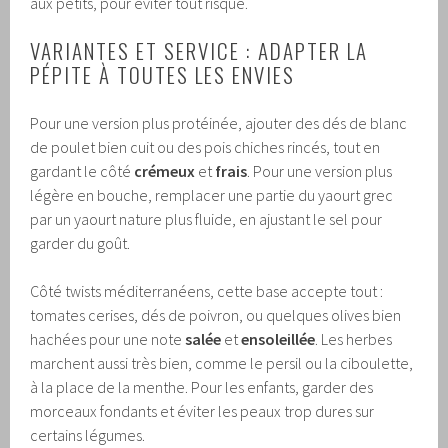
aux petits, pour éviter tout risque.
VARIANTES ET SERVICE : ADAPTER LA
PÉPITE À TOUTES LES ENVIES
Pour une version plus protéinée, ajouter des dés de blanc
de poulet bien cuit ou des pois chiches rincés, tout en
gardant le côté
crémeux
et
frais
. Pour une version plus
légère en bouche, remplacer une partie du yaourt grec
par un yaourt nature plus fluide, en ajustant le sel pour
garder du goût.
Côté twists méditerranéens, cette base accepte tout :
tomates cerises, dés de poivron, ou quelques olives bien
hachées pour une note
salée
et
ensoleillée
. Les herbes
marchent aussi très bien, comme le persil ou la ciboulette,
à la place de la menthe. Pour les enfants, garder des
morceaux fondants et éviter les peaux trop dures sur
certains légumes.