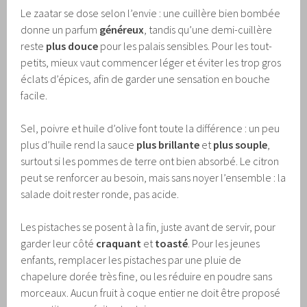
Le zaatar se dose selon l’envie : une cuillère bien bombée
donne un parfum
généreux
, tandis qu’une demi-cuillère
reste
plus douce
pour les palais sensibles. Pour les tout-
petits, mieux vaut commencer léger et éviter les trop gros
éclats d’épices, afin de garder une sensation en bouche
facile.
Sel, poivre et huile d’olive font toute la différence : un peu
plus d’huile rend la sauce
plus brillante
et
plus souple
,
surtout si les pommes de terre ont bien absorbé. Le citron
peut se renforcer au besoin, mais sans noyer l’ensemble : la
salade doit rester ronde, pas acide.
Les pistaches se posent à la fin, juste avant de servir, pour
garder leur côté
craquant
et
toasté
. Pour les jeunes
enfants, remplacer les pistaches par une pluie de
chapelure dorée très fine, ou les réduire en poudre sans
morceaux. Aucun fruit à coque entier ne doit être proposé