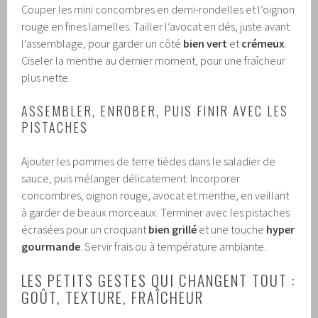
Couper les mini concombres en demi-rondelles et l’oignon
rouge en fines lamelles. Tailler l’avocat en dés, juste avant
l’assemblage, pour garder un côté
bien vert
et
crémeux
.
Ciseler la menthe au dernier moment, pour une fraîcheur
plus nette.
ASSEMBLER, ENROBER, PUIS FINIR AVEC LES
PISTACHES
Ajouter les pommes de terre tièdes dans le saladier de
sauce, puis mélanger délicatement. Incorporer
concombres, oignon rouge, avocat et menthe, en veillant
à garder de beaux morceaux. Terminer avec les pistaches
écrasées pour un croquant
bien grillé
et une touche
hyper
gourmande
. Servir frais ou à température ambiante.
LES PETITS GESTES QUI CHANGENT TOUT :
GOÛT, TEXTURE, FRAÎCHEUR