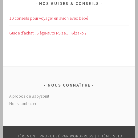
NOS GUIDES & CONSEILS
10 conseils pour voyager en avion avec bébé
Guide d’achat !
Siège-auto i-Size… Kézako ?
NOUS CONNAÎTRE
A propos de Babyspirit
Nous contacter
FIÈREMENT PROPULSÉ PAR WORDPRESS
|
THÈME SELA