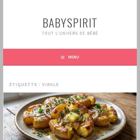
Aller
au
BABYSPIRIT
contenu
principal
TOUT L'UNIVERS DE BÉBÉ
MENU
ÉTIQUETTE :
VIRALE