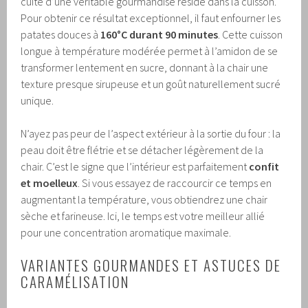
cuite d’une véritable gourmandise réside dans la cuisson.
Pour obtenir ce résultat exceptionnel, il faut enfourner les
patates douces à
160°C durant 90 minutes
. Cette cuisson
longue à température modérée permet à l’amidon de se
transformer lentement en sucre, donnant à la chair une
texture presque sirupeuse et un goût naturellement sucré
unique.
N’ayez pas peur de l’aspect extérieur à la sortie du four : la
peau doit être flétrie et se détacher légèrement de la
chair. C’est le signe que l’intérieur est parfaitement
confit
et moelleux
. Si vous essayez de raccourcir ce temps en
augmentant la température, vous obtiendrez une chair
sèche et farineuse. Ici, le temps est votre meilleur allié
pour une concentration aromatique maximale.
VARIANTES GOURMANDES ET ASTUCES DE
CARAMÉLISATION