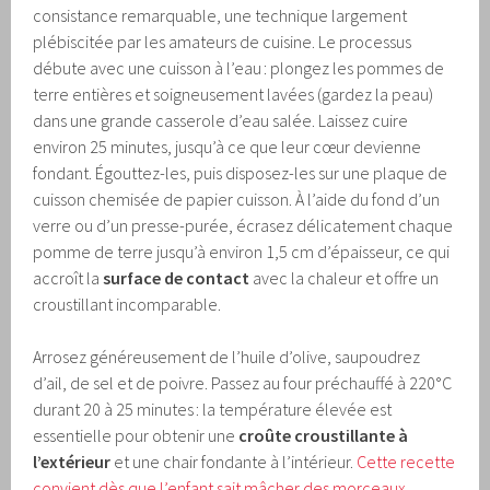
consistance remarquable, une technique largement
plébiscitée par les amateurs de cuisine. Le processus
débute avec une cuisson à l’eau : plongez les pommes de
terre entières et soigneusement lavées (gardez la peau)
dans une grande casserole d’eau salée. Laissez cuire
environ 25 minutes, jusqu’à ce que leur cœur devienne
fondant. Égouttez-les, puis disposez-les sur une plaque de
cuisson chemisée de papier cuisson. À l’aide du fond d’un
verre ou d’un presse-purée, écrasez délicatement chaque
pomme de terre jusqu’à environ 1,5 cm d’épaisseur, ce qui
accroît la
surface de contact
avec la chaleur et offre un
croustillant incomparable.
Arrosez généreusement de l’huile d’olive, saupoudrez
d’ail, de sel et de poivre. Passez au four préchauffé à 220°C
durant 20 à 25 minutes : la température élevée est
essentielle pour obtenir une
croûte croustillante à
l’extérieur
et une chair fondante à l’intérieur.
Cette recette
convient dès que l’enfant sait mâcher des morceaux