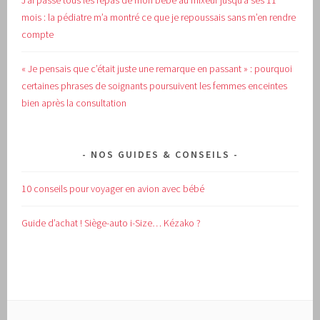
J’ai passé tous les repas de mon bébé au mixeur jusqu’à ses 11
mois : la pédiatre m’a montré ce que je repoussais sans m’en rendre
compte
« Je pensais que c’était juste une remarque en passant » : pourquoi
certaines phrases de soignants poursuivent les femmes enceintes
bien après la consultation
NOS GUIDES & CONSEILS
10 conseils pour voyager en avion avec bébé
Guide d’achat !
Siège-auto i-Size… Kézako ?