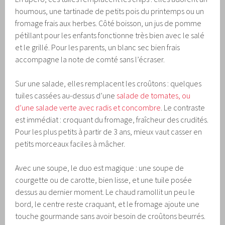
houmous, une tartinade de petits pois du printemps ou un
fromage frais aux herbes. Côté boisson, un jus de pomme
pétillant pour les enfants fonctionne très bien avec le salé
et le grillé. Pour les parents, un blanc sec bien frais
accompagne la note de comté sans l’écraser.
Sur une salade, elles remplacent les croûtons : quelques
tuiles cassées au-dessus d’une
salade de tomates, ou
d’une salade verte avec radis et concombre
. Le contraste
est immédiat : croquant du fromage, fraîcheur des crudités.
Pour les plus petits à partir de 3 ans, mieux vaut casser en
petits morceaux faciles à mâcher.
Avec une soupe, le duo est magique : une soupe de
courgette ou de carotte, bien lisse, et une tuile posée
dessus au dernier moment. Le chaud ramollit un peu le
bord, le centre reste craquant, et le fromage ajoute une
touche gourmande sans avoir besoin de croûtons beurrés.