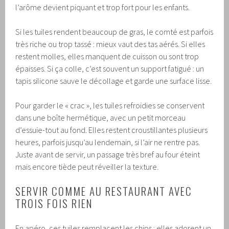
l’arôme devient piquant et trop fort pour les enfants.
Si les tuiles rendent beaucoup de gras, le comté est parfois
très riche ou trop tassé : mieux vaut des tas aérés. Si elles
restent molles, elles manquent de cuisson ou sont trop
épaisses. Si ça colle, c’est souvent un support fatigué : un
tapis silicone sauve le décollage et garde une surface lisse.
Pour garder le « crac », les tuiles refroidies se conservent
dans une boîte hermétique, avec un petit morceau
d’essuie-tout au fond. Elles restent croustillantes plusieurs
heures, parfois jusqu’au lendemain, si l’air ne rentre pas.
Juste avant de servir, un passage très bref au four éteint
mais encore tiède peut réveiller la texture.
SERVIR COMME AU RESTAURANT AVEC
TROIS FOIS RIEN
En apéro, ces tuiles remplacent les chips : elles adorent un