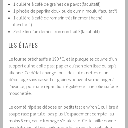
1 cuillère à café de graines de pavot (facultatif)
1 pincée de paprika doux ou de cumin moulu (facultatif)
1 cuillère à café de romarin très finement haché
(facultatif)
Zeste fin d’un demi-citron non traité (facultatif)
LES ÉTAPES
Le four se préchauffe à 190 °C, et la plaque se couvre d’un
support qui ne colle pas : papier cuisson bien lisse ou tapis
silicone. Ce détail change tout : des tuiles nettes et un
décollage sans casse. Les graines peuvent se mélanger à
l’avance, pour une répartition régulière et une jolie surface
mouchetée.
Le comté râpé se dépose en petits tas : environ 1 cuillère à
soupe rase par tuile, pas plus. L’espacement compte : au
moins 6 cm, car le fromage s’étale vite. Cette taille donne
une tuile fine et bien uniforme, idéale pour les enfants à