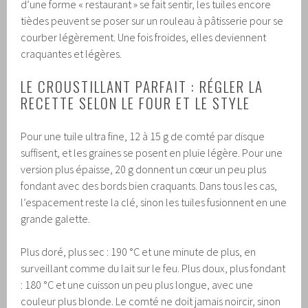
d’une forme « restaurant » se fait sentir, les tuiles encore
tièdes peuvent se poser sur un rouleau à pâtisserie pour se
courber légèrement. Une fois froides, elles deviennent
craquantes et légères.
LE CROUSTILLANT PARFAIT : RÉGLER LA
RECETTE SELON LE FOUR ET LE STYLE
Pour une tuile ultra fine, 12 à 15 g de comté par disque
suffisent, et les graines se posent en pluie légère. Pour une
version plus épaisse, 20 g donnent un cœur un peu plus
fondant avec des bords bien craquants. Dans tous les cas,
l’espacement reste la clé, sinon les tuiles fusionnent en une
grande galette.
Plus doré, plus sec : 190 °C et une minute de plus, en
surveillant comme du lait sur le feu. Plus doux, plus fondant
: 180 °C et une cuisson un peu plus longue, avec une
couleur plus blonde. Le comté ne doit jamais noircir, sinon